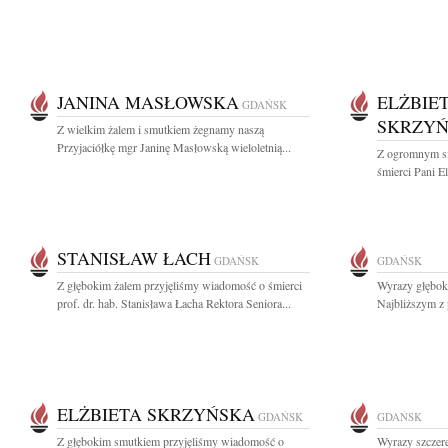
JANINA MASŁOWSKA
ELŻBIE
GDAŃSK
SKRZY
Z wielkim żalem i smutkiem żegnamy naszą
Przyjaciółkę mgr Janinę Masłowską wieloletnią...
Z ogromnym s
śmierci Pani El
STANISŁAW ŁACH
GDAŃSK
GDAŃSK
Z głębokim żalem przyjęliśmy wiadomość o śmierci
Wyrazy głęboki
prof. dr. hab. Stanisława Łacha Rektora Seniora...
Najbliższym z 
ELŻBIETA SKRZYŃSKA
GDAŃSK
GDAŃSK
Z głębokim smutkiem przyjęliśmy wiadomość o
Wyrazy szczere