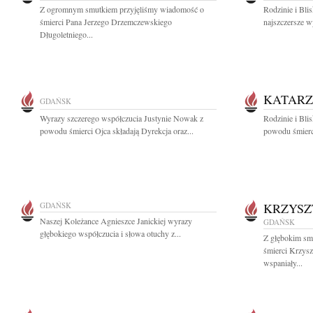
Z ogromnym smutkiem przyjęliśmy wiadomość o
Rodzinie i Bl
śmierci Pana Jerzego Drzemczewskiego
najszczersze w
Długoletniego...
KATARZ
GDAŃSK
Wyrazy szczerego współczucia Justynie Nowak z
Rodzinie i Bli
powodu śmierci Ojca składają Dyrekcja oraz...
powodu śmierc
GDAŃSK
KRZYSZ
Naszej Koleżance Agnieszce Janickiej wyrazy
GDAŃSK
głębokiego współczucia i słowa otuchy z...
Z głębokim sm
śmierci Krzys
wspaniały...