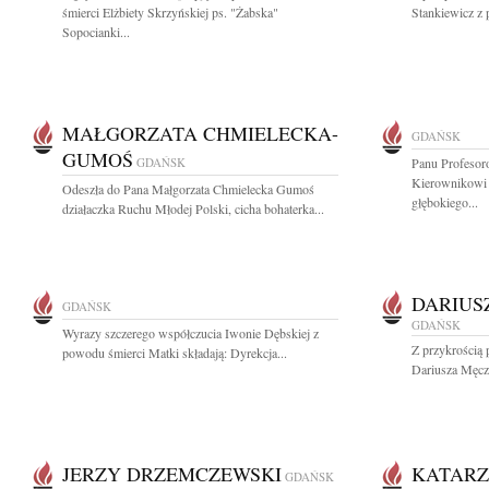
śmierci Elżbiety Skrzyńskiej ps. "Żabska"
Stankiewicz z 
Sopocianki...
MAŁGORZATA CHMIELECKA-
GDAŃSK
GUMOŚ
GDAŃSK
Panu Profesor
Kierownikowi 
Odeszła do Pana Małgorzata Chmielecka Gumoś
głębokiego...
działaczka Ruchu Młodej Polski, cicha bohaterka...
DARIUS
GDAŃSK
GDAŃSK
Wyrazy szczerego współczucia Iwonie Dębskiej z
Z przykrością 
powodu śmierci Matki składają: Dyrekcja...
Dariusza Męczy
JERZY DRZEMCZEWSKI
KATARZ
GDAŃSK