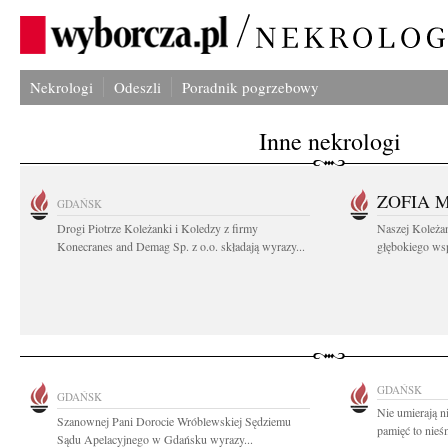
Nekrologi
Odeszli
Poradnik pogrzebowy
Inne nekrologi
ZOFIA 
GDAŃSK
Drogi Piotrze Koleżanki i Koledzy z firmy
Naszej Koleża
Konecranes and Demag Sp. z o.o. składają wyrazy...
głębokiego wspó
GDAŃSK
GDAŃSK
Nie umierają n
Szanownej Pani Dorocie Wróblewskiej Sędziemu
pamięć to nieś
Sądu Apelacyjnego w Gdańsku wyrazy...