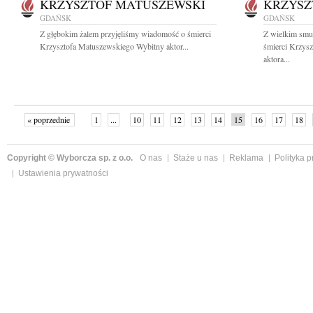
KRZYSZTOF MATUSZEWSKI
KRZYSZ
GDAŃSK
GDAŃSK
Z głębokim żalem przyjęliśmy wiadomość o śmierci
Z wielkim smu
Krzysztofa Matuszewskiego Wybitny aktor...
śmierci Krzys
aktora...
« poprzednie
1
...
10
11
12
13
14
15
16
17
18
»
Copyright © Wyborcza sp. z o.o.
O nas
Staże u nas
Reklama
Polityka 
Ustawienia prywatności