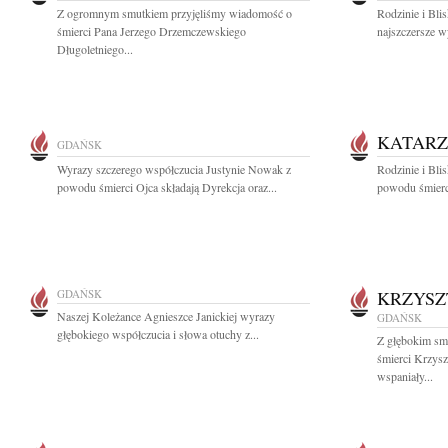
Z ogromnym smutkiem przyjęliśmy wiadomość o
Rodzinie i Bl
śmierci Pana Jerzego Drzemczewskiego
najszczersze w
Długoletniego...
KATARZ
GDAŃSK
Wyrazy szczerego współczucia Justynie Nowak z
Rodzinie i Bli
powodu śmierci Ojca składają Dyrekcja oraz...
powodu śmierc
GDAŃSK
KRZYSZ
Naszej Koleżance Agnieszce Janickiej wyrazy
GDAŃSK
głębokiego współczucia i słowa otuchy z...
Z głębokim sm
śmierci Krzys
wspaniały...