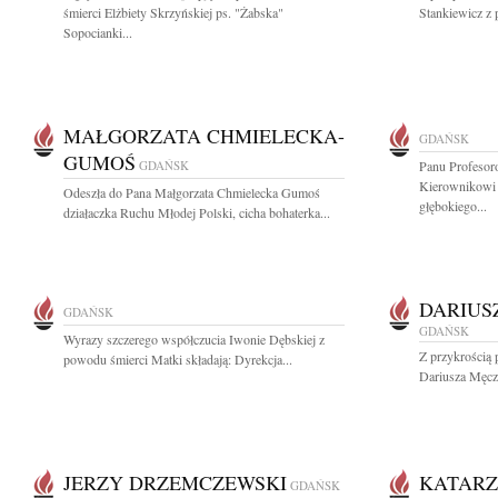
śmierci Elżbiety Skrzyńskiej ps. "Żabska"
Stankiewicz z 
Sopocianki...
MAŁGORZATA CHMIELECKA-
GDAŃSK
GUMOŚ
GDAŃSK
Panu Profesor
Kierownikowi 
Odeszła do Pana Małgorzata Chmielecka Gumoś
głębokiego...
działaczka Ruchu Młodej Polski, cicha bohaterka...
DARIUS
GDAŃSK
GDAŃSK
Wyrazy szczerego współczucia Iwonie Dębskiej z
Z przykrością 
powodu śmierci Matki składają: Dyrekcja...
Dariusza Męczy
JERZY DRZEMCZEWSKI
KATARZ
GDAŃSK