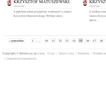
KRZYSZTOF MATUSZEWSKI
KRZYSZ
GDAŃSK
GDAŃSK
Z głębokim żalem przyjęliśmy wiadomość o śmierci
Z wielkim smu
Krzysztofa Matuszewskiego Wybitny aktor...
śmierci Krzys
aktora...
« poprzednie
1
...
10
11
12
13
14
15
16
17
18
»
Copyright © Wyborcza sp. z o.o.
O nas
Staże u nas
Reklama
Polityka 
Ustawienia prywatności