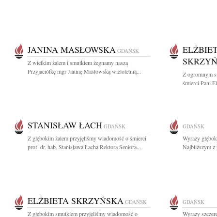
JANINA MASŁOWSKA
ELŻBIE
GDAŃSK
SKRZY
Z wielkim żalem i smutkiem żegnamy naszą
Przyjaciółkę mgr Janinę Masłowską wieloletnią...
Z ogromnym s
śmierci Pani El
STANISŁAW ŁACH
GDAŃSK
GDAŃSK
Z głębokim żalem przyjęliśmy wiadomość o śmierci
Wyrazy głęboki
prof. dr. hab. Stanisława Łacha Rektora Seniora...
Najbliższym z 
ELŻBIETA SKRZYŃSKA
GDAŃSK
GDAŃSK
Z głębokim smutkiem przyjęliśmy wiadomość o
Wyrazy szczere