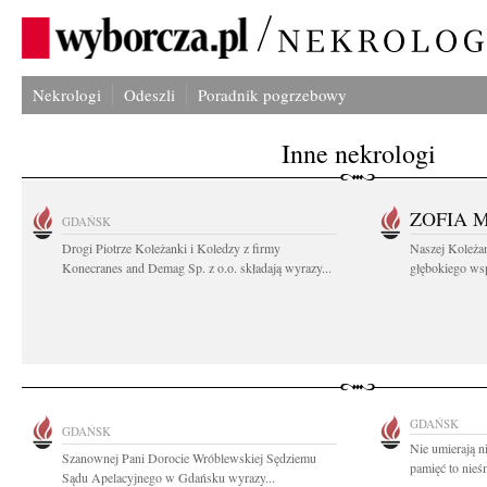
Nekrologi
Odeszli
Poradnik pogrzebowy
Inne nekrologi
ZOFIA 
GDAŃSK
Drogi Piotrze Koleżanki i Koledzy z firmy
Naszej Koleża
Konecranes and Demag Sp. z o.o. składają wyrazy...
głębokiego wspó
GDAŃSK
GDAŃSK
Nie umierają n
Szanownej Pani Dorocie Wróblewskiej Sędziemu
pamięć to nieś
Sądu Apelacyjnego w Gdańsku wyrazy...