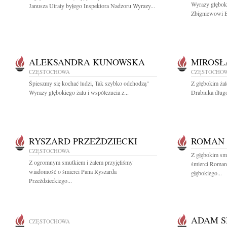
Wyrazy głęboki
Janusza Utraty byłego Inspektora Nadzoru Wyrazy...
Zbigniewowi B
ALEKSANDRA KUNOWSKA
MIROSŁ
CZĘSTOCHOWA
CZĘSTOCHO
Śpieszmy się kochać ludzi, Tak szybko odchodzą"
Z głębokim ża
Wyrazy głębokiego żalu i współczucia z...
Drabiuka długo
RYSZARD PRZEŹDZIECKI
ROMAN
CZĘSTOCHOWA
Z głębokim sm
Z ogromnym smutkiem i żalem przyjęliśmy
śmierci Roma
wiadomość o śmierci Pana Ryszarda
głębokiego...
Przeździeckiego...
ADAM S
CZĘSTOCHOWA