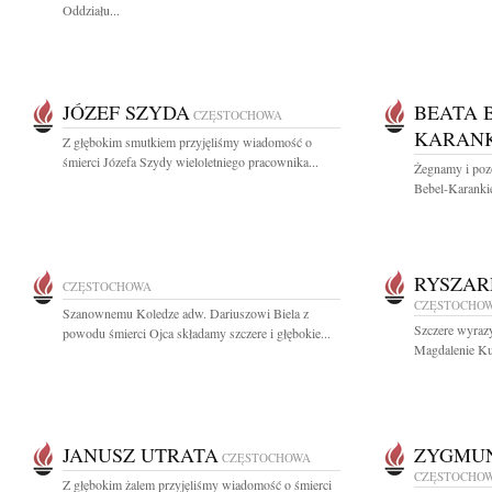
Oddziału...
JÓZEF SZYDA
BEATA 
CZĘSTOCHOWA
KARANK
Z głębokim smutkiem przyjęliśmy wiadomość o
śmierci Józefa Szydy wieloletniego pracownika...
Żegnamy i poz
Bebel-Karankie
RYSZAR
CZĘSTOCHOWA
CZĘSTOCHO
Szanownemu Koledze adw. Dariuszowi Biela z
Szczere wyrazy
powodu śmierci Ojca składamy szczere i głębokie...
Magdalenie Ku
JANUSZ UTRATA
ZYGMUN
CZĘSTOCHOWA
CZĘSTOCHO
Z głębokim żalem przyjęliśmy wiadomość o śmierci