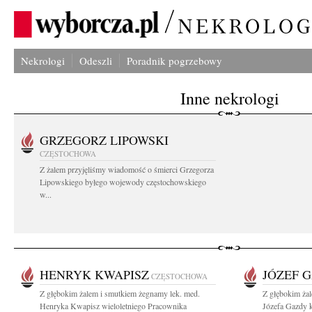
Nekrologi
Odeszli
Poradnik pogrzebowy
Inne nekrologi
GRZEGORZ LIPOWSKI
CZĘSTOCHOWA
Z żalem przyjęliśmy wiadomość o śmierci Grzegorza
Lipowskiego byłego wojewody częstochowskiego
w...
HENRYK KWAPISZ
JÓZEF 
CZĘSTOCHOWA
Z głębokim żalem i smutkiem żegnamy lek. med.
Z głębokim ża
Henryka Kwapisz wieloletniego Pracownika
Józefa Gazdy k