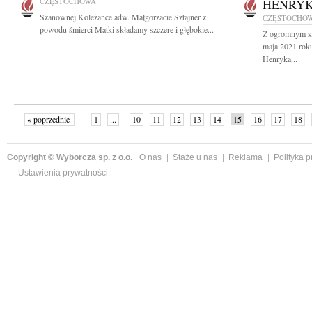
CZĘSTOCHOWA
HENRYK
Szanownej Koleżance adw. Małgorzacie Sztajner z
CZĘSTOCHO
powodu śmierci Matki składamy szczere i głębokie...
Z ogromnym s
maja 2021 rok
Henryka...
« poprzednie
1
...
10
11
12
13
14
15
16
17
18
»
Copyright © Wyborcza sp. z o.o.
O nas
Staże u nas
Reklama
Polityka 
Ustawienia prywatności