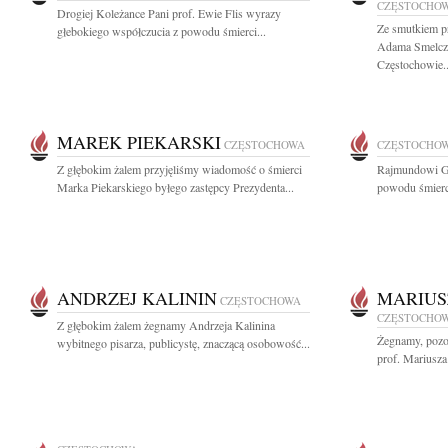
CZĘSTOCHO
Drogiej Koleżance Pani prof. Ewie Flis wyrazy
Ze smutkiem p
głebokiego współczucia z powodu śmierci...
Adama Smelcz
Częstochowie..
MAREK PIEKARSKI
CZĘSTOCHOWA
CZĘSTOCHO
Z głębokim żalem przyjęliśmy wiadomość o śmierci
Rajmundowi G
Marka Piekarskiego byłego zastępcy Prezydenta...
powodu śmierci
ANDRZEJ KALININ
MARIUS
CZĘSTOCHOWA
CZĘSTOCHO
Z głębokim żalem żegnamy Andrzeja Kalinina
Żegnamy, pozos
wybitnego pisarza, publicystę, znaczącą osobowość...
prof. Mariusza