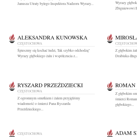
Wyrazy głęboki
Janusza Utraty byłego Inspektora Nadzoru Wyrazy...
Zbigniewowi B
ALEKSANDRA KUNOWSKA
MIROSŁ
CZĘSTOCHOWA
CZĘSTOCHO
Śpieszmy się kochać ludzi, Tak szybko odchodzą"
Z głębokim ża
Wyrazy głębokiego żalu i współczucia z...
Drabiuka długo
RYSZARD PRZEŹDZIECKI
ROMAN
CZĘSTOCHOWA
Z głębokim sm
Z ogromnym smutkiem i żalem przyjęliśmy
śmierci Roma
wiadomość o śmierci Pana Ryszarda
głębokiego...
Przeździeckiego...
ADAM S
CZĘSTOCHOWA