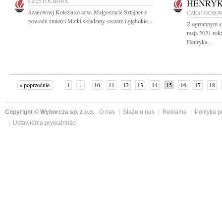
CZĘSTOCHOWA
HENRYK
Szanownej Koleżance adw. Małgorzacie Sztajner z
CZĘSTOCHO
powodu śmierci Matki składamy szczere i głębokie...
Z ogromnym s
maja 2021 rok
Henryka...
« poprzednie
1
...
10
11
12
13
14
15
16
17
18
»
Copyright © Wyborcza sp. z o.o.
O nas
Staże u nas
Reklama
Polityka 
Ustawienia prywatności