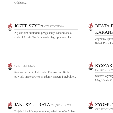
Oddziału...
JÓZEF SZYDA
BEATA 
CZĘSTOCHOWA
KARANK
Z głębokim smutkiem przyjęliśmy wiadomość o
śmierci Józefa Szydy wieloletniego pracownika...
Żegnamy i poz
Bebel-Karankie
RYSZAR
CZĘSTOCHOWA
CZĘSTOCHO
Szanownemu Koledze adw. Dariuszowi Biela z
Szczere wyrazy
powodu śmierci Ojca składamy szczere i głębokie...
Magdalenie Ku
JANUSZ UTRATA
ZYGMUN
CZĘSTOCHOWA
CZĘSTOCHO
Z głębokim żalem przyjęliśmy wiadomość o śmierci