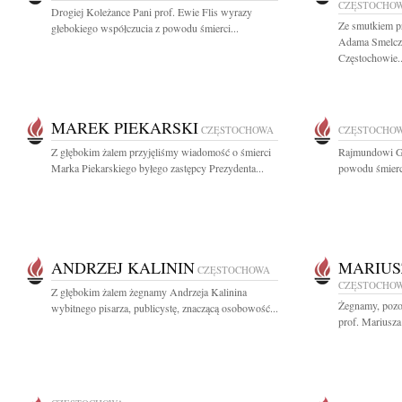
CZĘSTOCHO
Drogiej Koleżance Pani prof. Ewie Flis wyrazy
Ze smutkiem p
głebokiego współczucia z powodu śmierci...
Adama Smelcz
Częstochowie..
MAREK PIEKARSKI
CZĘSTOCHOWA
CZĘSTOCHO
Z głębokim żalem przyjęliśmy wiadomość o śmierci
Rajmundowi G
Marka Piekarskiego byłego zastępcy Prezydenta...
powodu śmierci
ANDRZEJ KALININ
MARIUS
CZĘSTOCHOWA
CZĘSTOCHO
Z głębokim żalem żegnamy Andrzeja Kalinina
Żegnamy, pozos
wybitnego pisarza, publicystę, znaczącą osobowość...
prof. Mariusza