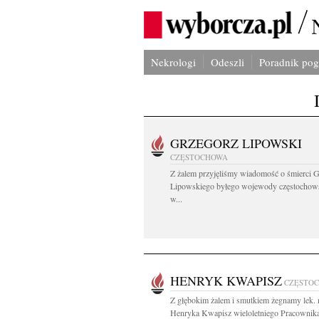
Nekrologi
Odeszli
Poradnik po
GRZEGORZ LIPOWSKI
CZĘSTOCHOWA
Z żalem przyjęliśmy wiadomość o śmierci 
Lipowskiego byłego wojewody częstochow
w...
HENRYK KWAPISZ
CZĘSTO
Z głębokim żalem i smutkiem żegnamy lek.
Henryka Kwapisz wieloletniego Pracownik