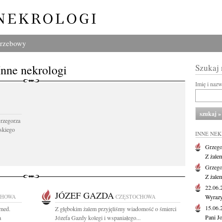
grzebowy
Inne nekrologi
Szukaj
Imię i naz
Grzegorza
skiego
INNE NE
Grzego
Z żale
Grzego
Z żale
22.06
JÓZEF GAZDA
CHOWA
CZĘSTOCHOWA
Wyrazy
15.06
 med.
Z głębokim żalem przyjęliśmy wiadomość o śmierci
Pani J
a
Józefa Gazdy kolegi i wspaniałego...