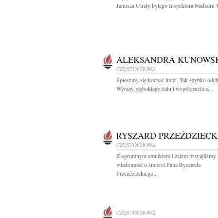
Janusza Utraty byłego Inspektora Nadzoru 
ALEKSANDRA KUNOWS
CZĘSTOCHOWA
Śpieszmy się kochać ludzi, Tak szybko odc
Wyrazy głębokiego żalu i współczucia z...
RYSZARD PRZEŹDZIECK
CZĘSTOCHOWA
Z ogromnym smutkiem i żalem przyjęliśmy
wiadomość o śmierci Pana Ryszarda
Przeździeckiego...
CZĘSTOCHOWA