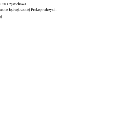
.2026
Częstochowa
oannie Jędrzejowskiej-Prokop radczyni...
ej