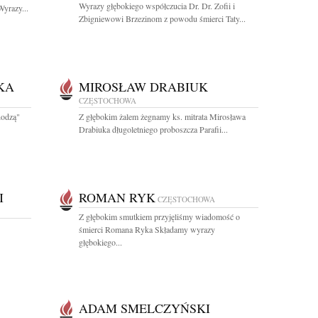
Wyrazy głębokiego współczucia Dr. Dr. Zofii i
Wyrazy...
Zbigniewowi Brzezinom z powodu śmierci Taty...
KA
MIROSŁAW DRABIUK
CZĘSTOCHOWA
hodzą"
Z głębokim żalem żegnamy ks. mitrata Mirosława
Drabiuka długoletniego proboszcza Parafii...
I
ROMAN RYK
CZĘSTOCHOWA
Z głębokim smutkiem przyjęliśmy wiadomość o
śmierci Romana Ryka Składamy wyrazy
głębokiego...
ADAM SMELCZYŃSKI