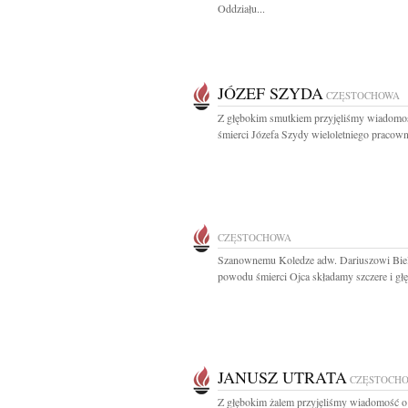
Oddziału...
JÓZEF SZYDA
CZĘSTOCHOWA
Z głębokim smutkiem przyjęliśmy wiadomo
śmierci Józefa Szydy wieloletniego pracowni
CZĘSTOCHOWA
Szanownemu Koledze adw. Dariuszowi Biel
powodu śmierci Ojca składamy szczere i głę
JANUSZ UTRATA
CZĘSTOCH
Z głębokim żalem przyjęliśmy wiadomość o