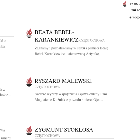
12.06
Pani J
+ więc
BEATA BEBEL-
KARANKIEWICZ
ść o
CZĘSTOCHOWA
ka...
Żegnamy i pozostawiamy w sercu i pamięci Beatę
Bebel-Karankiewicz utalentowaną Artystkę,...
RYSZARD MALEWSKI
CZĘSTOCHOWA
a z
Szczere wyrazy współczucia i słowa otuchy Pani
bokie...
Magdalenie Kuźniak z powodu śmierci Ojca...
ZYGMUNT STOKŁOSA
OWA
CZĘSTOCHOWA
 śmierci