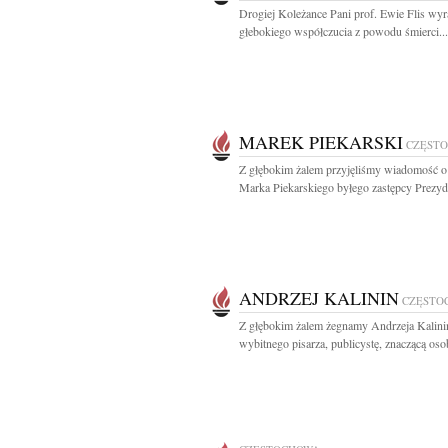
Drogiej Koleżance Pani prof. Ewie Flis wy
głebokiego współczucia z powodu śmierci...
MAREK PIEKARSKI
CZĘST
Z głębokim żalem przyjęliśmy wiadomość o
Marka Piekarskiego byłego zastępcy Prezyde
ANDRZEJ KALININ
CZĘSTO
Z głębokim żalem żegnamy Andrzeja Kalini
wybitnego pisarza, publicystę, znaczącą os