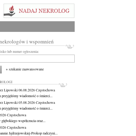
 nekrologów i wspomnień
wisko lub numer ogłoszenia:
+ szukanie zaawansowane
KROLOGI
rz Lipowski
06.08.2026
Częstochowa
m przyjęliśmy wiadomość o śmierci...
rz Lipowski
05.08.2026
Częstochowa
m przyjęliśmy wiadomość o śmierci...
.2026
Częstochowa
 głębokiego współczucia oraz...
.2026
Częstochowa
oannie Jędrzejowskiej-Prokop radczyni...