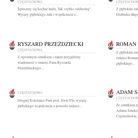
CZĘSTOCHOWA
CZĘSTOCHO
Śpieszmy się kochać ludzi, Tak szybko odchodzą"
Z głębokim ża
Wyrazy głębokiego żalu i współczucia z...
Drabiuka długo
RYSZARD PRZEŹDZIECKI
ROMAN
CZĘSTOCHOWA
Z głębokim sm
Z ogromnym smutkiem i żalem przyjęliśmy
śmierci Roma
wiadomość o śmierci Pana Ryszarda
głębokiego...
Przeździeckiego...
ADAM S
CZĘSTOCHOWA
CZĘSTOCHO
Drogiej Koleżance Pani prof. Ewie Flis wyrazy
Ze smutkiem p
głebokiego współczucia z powodu śmierci...
Adama Smelcz
Częstochowie..