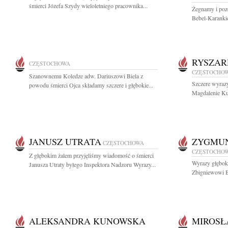
śmierci Józefa Szydy wieloletniego pracownika...
Żegnamy i poz
Bebel-Karankie
RYSZAR
CZĘSTOCHOWA
CZĘSTOCHO
Szanownemu Koledze adw. Dariuszowi Biela z
Szczere wyrazy
powodu śmierci Ojca składamy szczere i głębokie...
Magdalenie Ku
JANUSZ UTRATA
ZYGMUN
CZĘSTOCHOWA
CZĘSTOCHO
Z głębokim żalem przyjęliśmy wiadomość o śmierci
Wyrazy głęboki
Janusza Utraty byłego Inspektora Nadzoru Wyrazy...
Zbigniewowi B
ALEKSANDRA KUNOWSKA
MIROSŁ