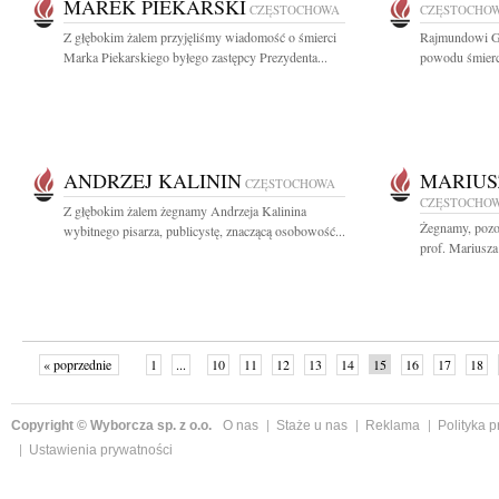
MAREK PIEKARSKI
CZĘSTOCHOWA
CZĘSTOCHO
Z głębokim żalem przyjęliśmy wiadomość o śmierci
Rajmundowi G
Marka Piekarskiego byłego zastępcy Prezydenta...
powodu śmierci
ANDRZEJ KALININ
MARIUS
CZĘSTOCHOWA
CZĘSTOCHO
Z głębokim żalem żegnamy Andrzeja Kalinina
Żegnamy, pozos
wybitnego pisarza, publicystę, znaczącą osobowość...
prof. Mariusza
« poprzednie
1
...
10
11
12
13
14
15
16
17
18
»
Copyright © Wyborcza sp. z o.o.
O nas
Staże u nas
Reklama
Polityka 
Ustawienia prywatności