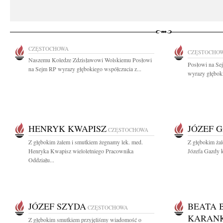
CZĘSTOCHOWA
CZĘSTOCHO
Naszemu Koledze Zdzisławowi Wolskiemu Posłowi
Posłowi na Se
na Sejm RP wyrazy głębokiego współczucia z...
wyrazy głęboki
HENRYK KWAPISZ
JÓZEF 
CZĘSTOCHOWA
Z głębokim żalem i smutkiem żegnamy lek. med.
Z głębokim ża
Henryka Kwapisz wieloletniego Pracownika
Józefa Gazdy k
Oddziału...
JÓZEF SZYDA
BEATA 
CZĘSTOCHOWA
KARANK
Z głębokim smutkiem przyjęliśmy wiadomość o