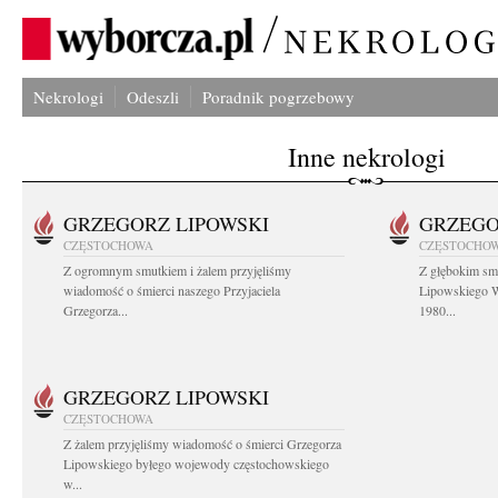
Nekrologi
Odeszli
Poradnik pogrzebowy
Inne nekrologi
GRZEGORZ LIPOWSKI
GRZEGO
CZĘSTOCHOWA
CZĘSTOCHO
Z ogromnym smutkiem i żalem przyjęliśmy
Z głębokim sm
wiadomość o śmierci naszego Przyjaciela
Lipowskiego W
Grzegorza...
1980...
GRZEGORZ LIPOWSKI
CZĘSTOCHOWA
Z żalem przyjęliśmy wiadomość o śmierci Grzegorza
Lipowskiego byłego wojewody częstochowskiego
w...