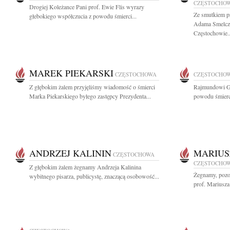
CZĘSTOCHO
Drogiej Koleżance Pani prof. Ewie Flis wyrazy
Ze smutkiem p
głebokiego współczucia z powodu śmierci...
Adama Smelcz
Częstochowie..
MAREK PIEKARSKI
CZĘSTOCHOWA
CZĘSTOCHO
Z głębokim żalem przyjęliśmy wiadomość o śmierci
Rajmundowi G
Marka Piekarskiego byłego zastępcy Prezydenta...
powodu śmierci
ANDRZEJ KALININ
MARIUS
CZĘSTOCHOWA
CZĘSTOCHO
Z głębokim żalem żegnamy Andrzeja Kalinina
Żegnamy, pozos
wybitnego pisarza, publicystę, znaczącą osobowość...
prof. Mariusza