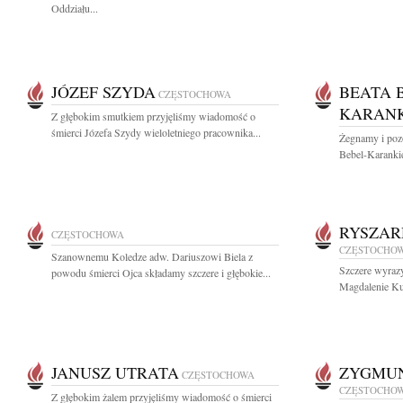
Oddziału...
JÓZEF SZYDA
BEATA 
CZĘSTOCHOWA
KARANK
Z głębokim smutkiem przyjęliśmy wiadomość o
śmierci Józefa Szydy wieloletniego pracownika...
Żegnamy i poz
Bebel-Karankie
RYSZAR
CZĘSTOCHOWA
CZĘSTOCHO
Szanownemu Koledze adw. Dariuszowi Biela z
Szczere wyrazy
powodu śmierci Ojca składamy szczere i głębokie...
Magdalenie Ku
JANUSZ UTRATA
ZYGMUN
CZĘSTOCHOWA
CZĘSTOCHO
Z głębokim żalem przyjęliśmy wiadomość o śmierci