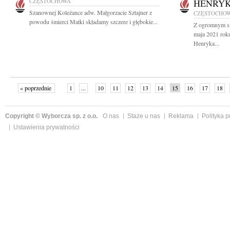
CZĘSTOCHOWA
HENRYK
Szanownej Koleżance adw. Małgorzacie Sztajner z
CZĘSTOCHO
powodu śmierci Matki składamy szczere i głębokie...
Z ogromnym s
maja 2021 rok
Henryka...
« poprzednie
1
...
10
11
12
13
14
15
16
17
18
»
Copyright © Wyborcza sp. z o.o.
O nas
Staże u nas
Reklama
Polityka 
Ustawienia prywatności