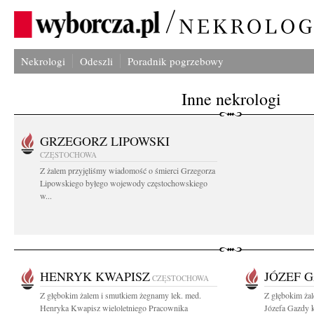
Nekrologi
Odeszli
Poradnik pogrzebowy
Inne nekrologi
GRZEGORZ LIPOWSKI
CZĘSTOCHOWA
Z żalem przyjęliśmy wiadomość o śmierci Grzegorza
Lipowskiego byłego wojewody częstochowskiego
w...
HENRYK KWAPISZ
JÓZEF 
CZĘSTOCHOWA
Z głębokim żalem i smutkiem żegnamy lek. med.
Z głębokim ża
Henryka Kwapisz wieloletniego Pracownika
Józefa Gazdy k