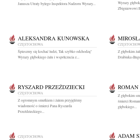
Wyrazy głęboki
Janusza Utraty byłego Inspektora Nadzoru Wyrazy...
Zbigniewowi B
ALEKSANDRA KUNOWSKA
MIROSŁ
CZĘSTOCHOWA
CZĘSTOCHO
Śpieszmy się kochać ludzi, Tak szybko odchodzą"
Z głębokim ża
Wyrazy głębokiego żalu i współczucia z...
Drabiuka długo
RYSZARD PRZEŹDZIECKI
ROMAN
CZĘSTOCHOWA
Z głębokim sm
Z ogromnym smutkiem i żalem przyjęliśmy
śmierci Roma
wiadomość o śmierci Pana Ryszarda
głębokiego...
Przeździeckiego...
ADAM S
CZĘSTOCHOWA