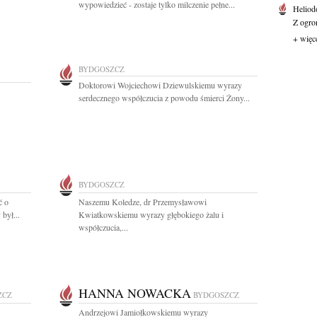
wypowiedzieć - zostaje tylko milczenie pełne...
Heliod
Z ogro
+ więc
BYDGOSZCZ
Doktorowi Wojciechowi Dziewulskiemu wyrazy
serdecznego współczucia z powodu śmierci Żony...
BYDGOSZCZ
ć o
Naszemu Koledze, dr Przemysławowi
był...
Kwiatkowskiemu wyrazy głębokiego żalu i
współczucia,...
HANNA NOWACKA
ZCZ
BYDGOSZCZ
Andrzejowi Jamiołkowskiemu wyrazy