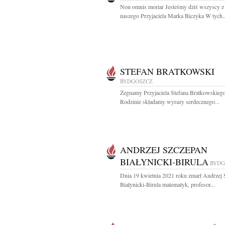
Non omnis moriar Jesteśmy dziś wszyscy z
naszego Przyjaciela Marka Biczyka W tych..
STEFAN BRATKOWSKI
BYDGOSZCZ
Żegnamy Przyjaciela Stefana Bratkowskieg
Rodzinie składamy wyrazy serdecznego...
ANDRZEJ SZCZEPAN
BIAŁYNICKI-BIRULA
BYDG
Dnia 19 kwietnia 2021 roku zmarł Andrzej
Białynicki-Birula matematyk, profesor...