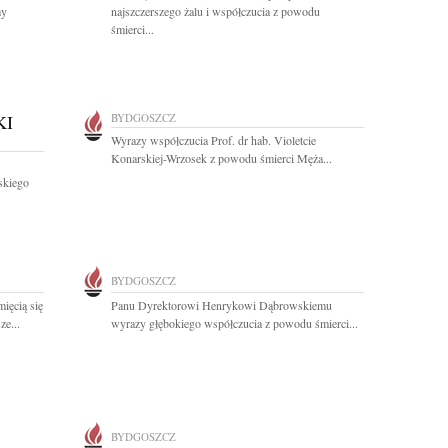
my
najszczerszego żalu i współczucia z powodu
śmierci...
KI
BYDGOSZCZ
Wyrazy współczucia Prof. dr hab. Violetcie
Konarskiej-Wrzosek z powodu śmierci Męża...
skiego
BYDGOSZCZ
ięcią się
Panu Dyrektorowi Henrykowi Dąbrowskiemu
ze...
wyrazy głębokiego współczucia z powodu śmierci...
BYDGOSZCZ