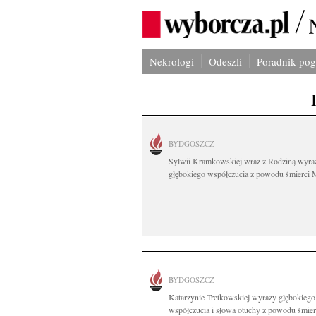
Nekrologi
Odeszli
Poradnik po
BYDGOSZCZ
Sylwii Kramkowskiej wraz z Rodziną wyra
głębokiego współczucia z powodu śmierci 
BYDGOSZCZ
Katarzynie Tretkowskiej wyrazy głębokiego
współczucia i słowa otuchy z powodu śmierc