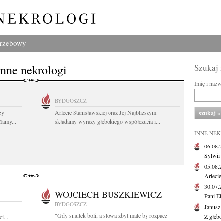
grzebowy
Inne nekrologi
Szukaj
Imię i naz
BYDGOSZCZ
zy
Arlecie Stanisławskiej oraz Jej Najbliższym
Mamy...
składamy wyrazy głębokiego współczucia i...
INNE NE
06.08
Sylwii
05.08
Arlecie
30.07
WOJCIECH BUSZKIEWICZ
Pani El
BYDGOSZCZ
Janusz
"Gdy smutek boli, a słowa zbyt małe by rozpacz
Z głęb
i...