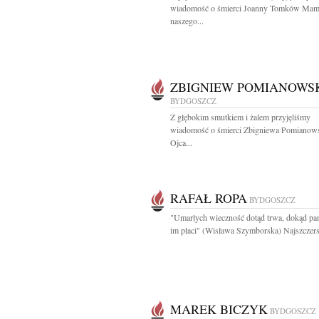
wiadomość o śmierci Joanny Tomków Ma
naszego...
ZBIGNIEW POMIANOWS
BYDGOSZCZ
Z głębokim smutkiem i żalem przyjęliśmy
wiadomość o śmierci Zbigniewa Pomianow
Ojca...
RAFAŁ ROPA
BYDGOSZCZ
"Umarłych wieczność dotąd trwa, dokąd pam
im płaci" (Wisława Szymborska) Najszczers
MAREK BICZYK
BYDGOSZCZ