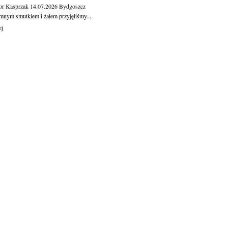
or Kasprzak
14.07.2026
Bydgoszcz
mnym smutkiem i żalem przyjęliśmy...
ej