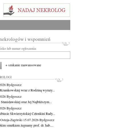
 nekrologów i wspomnień
wisko lub numer ogłoszenia:
+ szukanie zaawansowane
KROLOGI
.2026
Bydgoszcz
 Kramkowskiej wraz z Rodziną wyrazy...
.2026
Bydgoszcz
 Stanisławskiej oraz Jej Najbliższym...
.2026
Bydgoszcz
żbiecie Skwierzyńskiej Członkini Rady...
 Ostoja-Zagórski
15.07.2026
Bydgoszcz
okim smutkiem żegnamy prof. dr. hab....