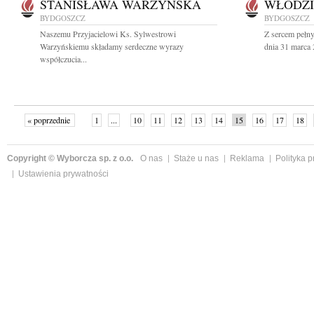
STANISŁAWA WARZYŃSKA
WŁODZI
BYDGOSZCZ
BYDGOSZCZ
Naszemu Przyjacielowi Ks. Sylwestrowi
Z sercem pełn
Warzyńskiemu składamy serdeczne wyrazy
dnia 31 marca 
współczucia...
« poprzednie
1
...
10
11
12
13
14
15
16
17
18
»
Copyright © Wyborcza sp. z o.o.
O nas
Staże u nas
Reklama
Polityka 
Ustawienia prywatności