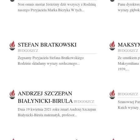
Non omnis moriar Jesteśmy dziś wszyscy z Rodziną
Panu dyrekto
naszego Przyjaciela Marka Biczyka W tych...
wyrazy głęboki
STEFAN BRATKOWSKI
MAKSYM
BYDGOSZCZ
BYDGOSZCZ
Żegnamy Przyjaciela Stefana Bratkowskiego
Ze smutkiem p
Rodzinie składamy wyrazy serdecznego...
Maksymiliana 
1939,...
ANDRZEJ SZCZEPAN
BYDGOSZCZ
BIAŁYNICKI-BIRULA
BYDGOSZCZ
Szanownej Pan
Kuich wyrazy g
Dnia 19 kwietnia 2021 roku zmarł Andrzej Szczepan
Białynicki-Birula matematyk, profesor...