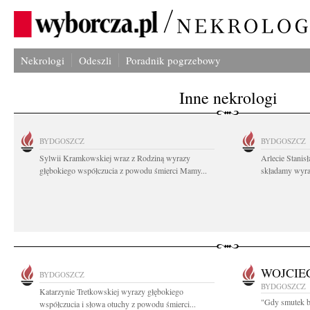
Nekrologi
Odeszli
Poradnik pogrzebowy
Inne nekrologi
BYDGOSZCZ
BYDGOSZCZ
Sylwii Kramkowskiej wraz z Rodziną wyrazy
Arlecie Stanis
głębokiego współczucia z powodu śmierci Mamy...
składamy wyraz
WOJCIE
BYDGOSZCZ
BYDGOSZCZ
Katarzynie Tretkowskiej wyrazy głębokiego
"Gdy smutek bo
współczucia i słowa otuchy z powodu śmierci...