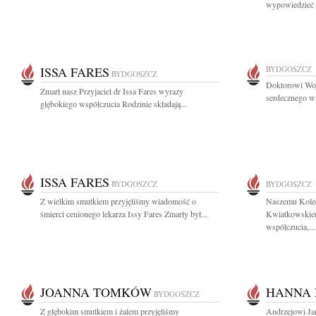
wypowiedzieć - 
ISSA FARES
BYDGOSZCZ
BYDGOSZCZ
Doktorowi Wo
Zmarł nasz Przyjaciel dr Issa Fares wyrazy
serdecznego ws
głębokiego współczucia Rodzinie składają...
ISSA FARES
BYDGOSZCZ
BYDGOSZCZ
Z wielkim smutkiem przyjęliśmy wiadomość o
Naszemu Kole
śmierci cenionego lekarza Issy Fares Zmarły był...
Kwiatkowskiem
współczucia,...
JOANNA TOMKÓW
HANNA
BYDGOSZCZ
Z głębokim smutkiem i żalem przyjęliśmy
Andrzejowi J