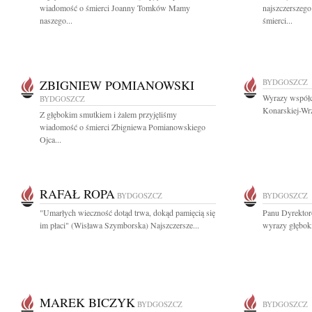
wiadomość o śmierci Joanny Tomków Mamy
najszczerszego
naszego...
śmierci...
ZBIGNIEW POMIANOWSKI
BYDGOSZCZ
Wyrazy współcz
BYDGOSZCZ
Konarskiej-Wr
Z głębokim smutkiem i żalem przyjęliśmy
wiadomość o śmierci Zbigniewa Pomianowskiego
Ojca...
RAFAŁ ROPA
BYDGOSZCZ
BYDGOSZCZ
"Umarłych wieczność dotąd trwa, dokąd pamięcią się
Panu Dyrekto
im płaci" (Wisława Szymborska) Najszczersze...
wyrazy głęboki
MAREK BICZYK
BYDGOSZCZ
BYDGOSZCZ