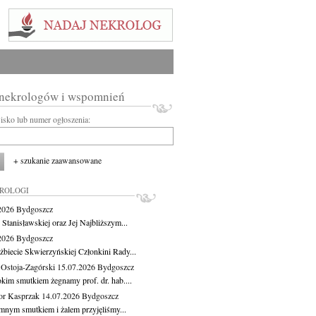
 nekrologów i wspomnień
wisko lub numer ogłoszenia:
+ szukanie zaawansowane
KROLOGI
.2026
Bydgoszcz
 Stanisławskiej oraz Jej Najbliższym...
.2026
Bydgoszcz
żbiecie Skwierzyńskiej Członkini Rady...
 Ostoja-Zagórski
15.07.2026
Bydgoszcz
okim smutkiem żegnamy prof. dr. hab....
or Kasprzak
14.07.2026
Bydgoszcz
mnym smutkiem i żalem przyjęliśmy...