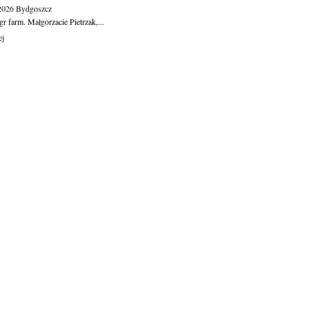
.2026
Bydgoszcz
r farm. Małgorzacie Pietrzak,...
ej