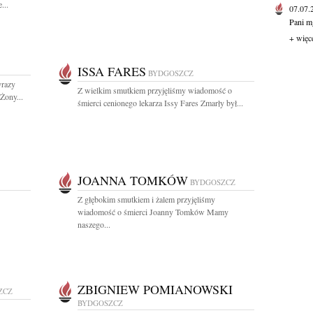
...
07.07
Pani mg
+ więc
ISSA FARES
BYDGOSZCZ
razy
Z wielkim smutkiem przyjęliśmy wiadomość o
Żony...
śmierci cenionego lekarza Issy Fares Zmarły był...
JOANNA TOMKÓW
BYDGOSZCZ
Z głębokim smutkiem i żalem przyjęliśmy
wiadomość o śmierci Joanny Tomków Mamy
naszego...
ZBIGNIEW POMIANOWSKI
ZCZ
BYDGOSZCZ