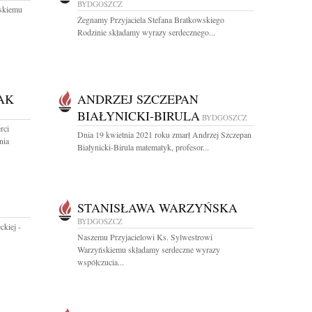
BYDGOSZCZ
skiemu
Żegnamy Przyjaciela Stefana Bratkowskiego
Rodzinie składamy wyrazy serdecznego...
AK
ANDRZEJ SZCZEPAN
BIAŁYNICKI-BIRULA
BYDGOSZCZ
rci
Dnia 19 kwietnia 2021 roku zmarł Andrzej Szczepan
nia
Białynicki-Birula matematyk, profesor...
STANISŁAWA WARZYŃSKA
BYDGOSZCZ
kiej -
Naszemu Przyjacielowi Ks. Sylwestrowi
Warzyńskiemu składamy serdeczne wyrazy
współczucia...