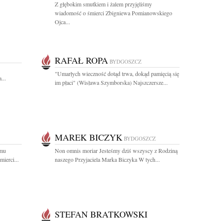
Z głębokim smutkiem i żalem przyjęliśmy
wiadomość o śmierci Zbigniewa Pomianowskiego
Ojca...
RAFAŁ ROPA
BYDGOSZCZ
"Umarłych wieczność dotąd trwa, dokąd pamięcią się
...
im płaci" (Wisława Szymborska) Najszczersze...
MAREK BICZYK
BYDGOSZCZ
emu
Non omnis moriar Jesteśmy dziś wszyscy z Rodziną
ierci...
naszego Przyjaciela Marka Biczyka W tych...
STEFAN BRATKOWSKI