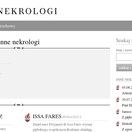
grzebowy
Inne nekrologi
Szukaj
Imię i naz
..
INNE NE
05.08
Arlecie
30.07
Pani El
Janusz
Z
ISSA FARES
BYDGOSZCZ
Z głęb
Heliod
Zmarł nasz Przyjaciel dr Issa Fares wyrazy
pacz
Z ogro
głębokiego współczucia Rodzinie składają...