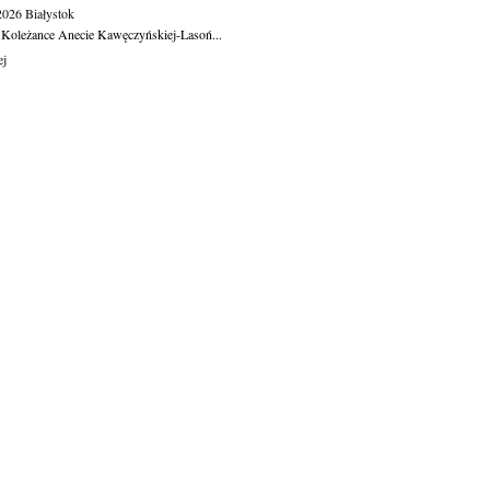
.2026
Białystok
 Koleżance Anecie Kawęczyńskiej-Lasoń...
ej