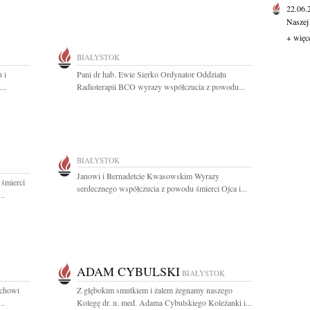
22.06
Naszej
+ więc
BIAŁYSTOK
 i
Pani dr hab. Ewie Sierko Ordynator Oddziału
..
Radioterapii BCO wyrazy współczucia z powodu...
BIAŁYSTOK
Janowi i Bernadetcie Kwasowskim Wyrazy
 śmierci
serdecznego współczucia z powodu śmierci Ojca i...
..
ADAM CYBULSKI
BIAŁYSTOK
echowi
Z głębokim smutkiem i żalem żegnamy naszego
..
Kolegę dr. n. med. Adama Cybulskiego Koleżanki i...