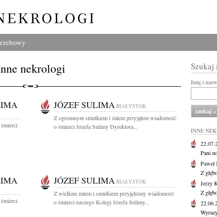
grzebowy
Inne nekrologi
Szukaj
Imię i naz
LIMA
JÓZEF SULIMA
BIAŁYSTOK
Z ogromnym smutkiem i żalem przyjąłem wiadomość
 śmierci
o śmierci Józefa Sulimy Dyrektora...
INNE NE
22.07
Pani no
Paweł 
Z głęb
LIMA
JÓZEF SULIMA
BIAŁYSTOK
Jerzy 
Z głęb
Z wielkim żalem i smutkiem przyjęliśmy wiadomość
 śmierci
o śmierci naszego Kolegi Józefa Sulimy...
22.06
Wyrazy