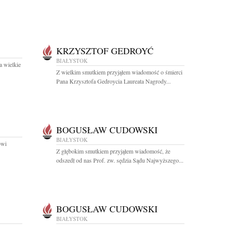
KRZYSZTOF GEDROYĆ
BIAŁYSTOK
a wielkie
Z wielkim smutkiem przyjąłem wiadomość o śmierci
Pana Krzysztofa Gedroycia Laureata Nagrody...
BOGUSŁAW CUDOWSKI
BIAŁYSTOK
owi
Z głębokim smutkiem przyjąłem wiadomość, że
odszedł od nas Prof. zw. sędzia Sądu Najwyższego...
BOGUSŁAW CUDOWSKI
BIAŁYSTOK