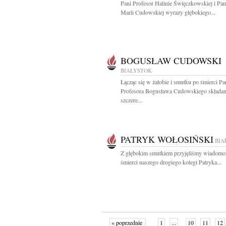
Pani Profesor Halinie Święczkowskiej i Pa
Marii Cudowskiej wyrazy głębokiego...
BOGUSŁAW CUDOWSKI
BIAŁYSTOK
Łącząc się w żałobie i smutku po śmierci Pa
Profesora Bogusława Cudowskiego składa
szczere...
PATRYK WOŁOSIŃSKI
BIA
Z głębokim smutkiem przyjęliśmy wiadomo
śmierci naszego drogiego kolegi Patryka...
« poprzednie
1
...
10
11
12