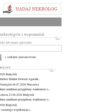
 nekrologów i wspomnień
wisko lub numer ogłoszenia:
+ szukanie zaawansowane
KROLOGI
.2026
Białystok
tariusz Halinie Dorocie Agaciak...
Niemyjski
06.07.2026
Warszawa
okim smutkiem przyjęliśmy wiadomość o...
Kulesza
23.06.2026
Białystok
okim smutkiem przyjęliśmy wiadomość o...
.2026
Białystok
 szczerego współczucia i...