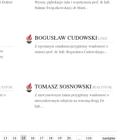
ni Doktor
Wyrazy głębokiego żalu i współczucia prof. dr hab.
Halinie Święczkowskiej i dr Marii...
BOGUSŁAW CUDOWSKI
ŁÓDŹ
Z ogromnym smutkiem przyjęliśmy wiadomość o
na
śmierci prof. dr. hab. Bogusława Cudowskiego...
my
TOMASZ SOSNOWSKI
ŁYSTOK
BIAŁYSTOK
ść o
Z niewymownym żalem przyjęliśmy wiadomość o
nieoczekiwanym odejściu na wieczną drogę Dr.
hab....
13
14
15
16
17
18
19
20
...
116
następne