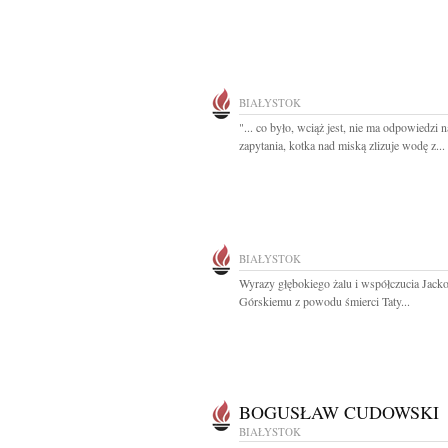
BIAŁYSTOK
"... co było, wciąż jest, nie ma odpowiedzi n
zapytania, kotka nad miską zlizuje wodę z...
BIAŁYSTOK
Wyrazy głębokiego żalu i współczucia Jack
Górskiemu z powodu śmierci Taty...
BOGUSŁAW CUDOWSKI
BIAŁYSTOK