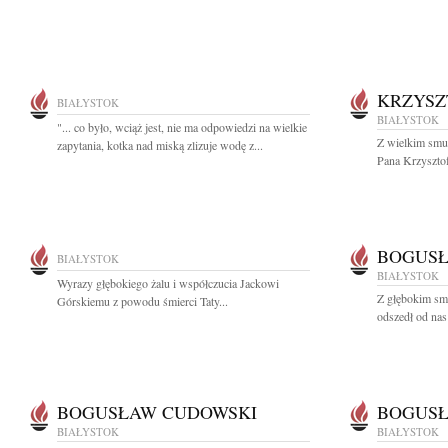
KRZYSZ
BIAŁYSTOK
BIAŁYSTOK
"... co było, wciąż jest, nie ma odpowiedzi na wielkie
Z wielkim smu
zapytania, kotka nad miską zlizuje wodę z...
Pana Krzysztof
BOGUSŁ
BIAŁYSTOK
BIAŁYSTOK
Wyrazy głębokiego żalu i współczucia Jackowi
Z głębokim sm
Górskiemu z powodu śmierci Taty...
odszedł od nas
BOGUSŁAW CUDOWSKI
BOGUSŁ
BIAŁYSTOK
BIAŁYSTOK