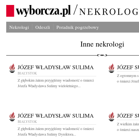
Nekrologi
Odeszli
Poradnik pogrzebowy
Inne nekrologi
JÓZEF WŁADYSŁAW SULIMA
JÓZEF 
BIAŁYSTOK
Z ogromnym sm
Z głębokim żalem przyjęliśmy wiadomość o śmierci
o śmierci Józe
Józefa Władysława Sulimy wieloletniego...
JÓZEF WŁADYSŁAW SULIMA
JÓZEF 
BIAŁYSTOK
Z wielkim żal
Z głębokim żalem przyjęliśmy wiadomość o śmierci
o śmierci nasz
Józefa Władysława Sulimy Dyrektora...