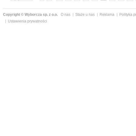
»
Copyright © Wyborcza sp. z o.o.
O nas
Staże u nas
Reklama
Polityka 
Ustawienia prywatności