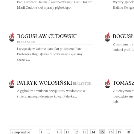
Pani Profesor Halinie Święczkowskiej i Pani Doktor
Wyrazy głęboki
Marii Cudowskiej wyrazy głębokiego...
Halinie Święcz
BOGUSŁAW CUDOWSKI
BOGUSŁ
BIAŁYSTOK
Z ogromnym s
Łącząc się w żałobie i smutku po śmierci Pana
śmierci prof. 
Profesora Bogusława Cudowskiego składamy
szczere...
PATRYK WOŁOSIŃSKI
TOMASZ
BIAŁYSTOK
Z głębokim smutkiem przyjęliśmy wiadomość o
Z niewymowny
śmierci naszego drogiego kolegi Patryka...
nieoczekiwany
hab....
« poprzednie
1
...
10
11
12
13
14
15
16
17
18