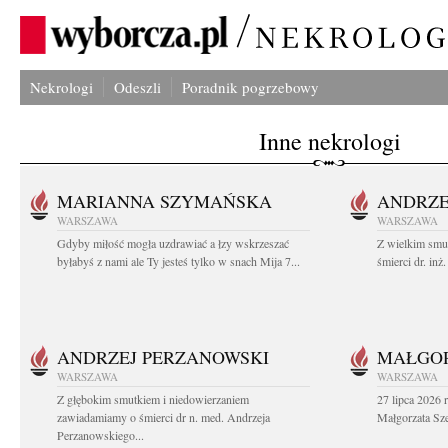
Nekrologi
Odeszli
Poradnik pogrzebowy
Inne nekrologi
MARIANNA SZYMAŃSKA
ANDRZE
WARSZAWA
WARSZAWA
Gdyby miłość mogła uzdrawiać a łzy wskrzeszać
Z wielkim smu
byłabyś z nami ale Ty jesteś tylko w snach Mija 7...
śmierci dr. in
ANDRZEJ PERZANOWSKI
MAŁGOR
WARSZAWA
WARSZAWA
Z głębokim smutkiem i niedowierzaniem
27 lipca 2026 
zawiadamiamy o śmierci dr n. med. Andrzeja
Małgorzata Sz
Perzanowskiego...