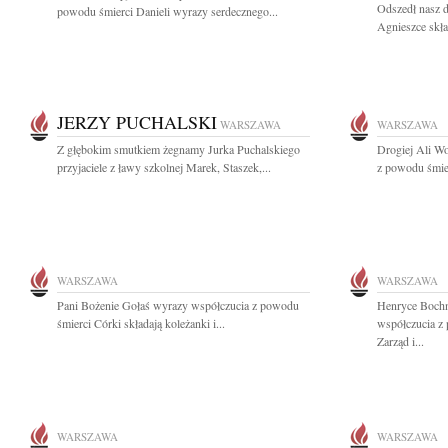
Odszedł nasz 
powodu śmierci Danieli wyrazy serdecznego...
Agnieszce skł
JERZY PUCHALSKI
WARSZAWA
WARSZAWA
Z głębokim smutkiem żegnamy Jurka Puchalskiego
Drogiej Ali W
przyjaciele z ławy szkolnej Marek, Staszek,...
z powodu śmier
WARSZAWA
WARSZAWA
Pani Bożenie Gołaś wyrazy współczucia z powodu
Henryce Bochn
śmierci Córki składają koleżanki i...
współczucia z
Zarząd i...
WARSZAWA
WARSZAWA