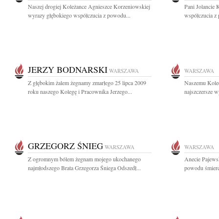
Naszej drogiej Koleżance Agnieszce Korzeniowskiej
Pani Jolancie
wyrazy głębokiego współczucia z powodu...
współczucia z 
JERZY BODNARSKI
WARSZAWA
WARSZAWA
Z głębokim żalem żegnamy zmarłego 25 lipca 2009
Naszemu Koled
roku naszego Kolegę i Pracownika Jerzego...
najszczersze w
GRZEGORZ ŚNIEG
WARSZAWA
WARSZAWA
Z ogromnym bólem żegnam mojego ukochanego
Anecie Pajews
najmłodszego Brata Grzegorza Śniega Odszedł...
powodu śmierci