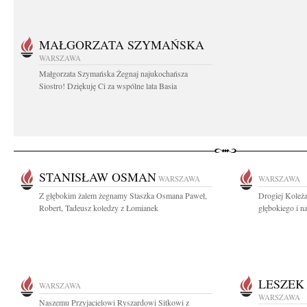
MAŁGORZATA SZYMAŃSKA
WARSZAWA
Małgorzata Szymańska Żegnaj najukochańsza
Siostro! Dziękuję Ci za wspólne lata Basia
STANISŁAW OSMAN
WARSZAWA
WARSZAWA
Z głębokim żalem żegnamy Staszka Osmana Paweł,
Drogiej Koleż
Robert, Tadeusz koledzy z Łomianek
głębokiego i n
LESZEK
WARSZAWA
WARSZAWA
Naszemu Przyjacielowi Ryszardowi Sitkowi z