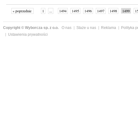
« poprzednie
1
...
1494
1495
1496
1497
1498
1499
1
...
1526
następne »
Copyright © Wyborcza sp. z o.o.
O nas
Staże u nas
Reklama
Polityka 
Ustawienia prywatności