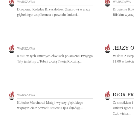
WARSZAWA
WARSZAWA
Drogiemu Koledze Krzysztofowi Ziajorowi wyrazy
Drogiemu Kole
głębokiego współczucia z powodu śmierci...
Bliskim wyrazy
JERZY 
WARSZAWA
Kasiu w tych smutnych chwilach po śmierci Twojego
W dniu 2 sierp
Taty jesteśmy z Tobą i z całą Twoją Rodziną...
11.00 w koście
IGOR P
WARSZAWA
Koledze Marcinowi Matyji wyrazy głębokiego
Ze smutkiem i
współczucia z powodu śmierci Ojca składają...
śmierci Igora 
Człowieka,...