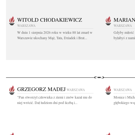
WITOLD CHODAKIEWICZ
MARIA
WARSZAWA
WARSZAWA
W dniu 1 sierpnia 2026 roku w wieku 88 lat zmarł w
Gdyby miłość 
Warszawie ukochany Mąż, Tata, Dziadek i Brat...
byłabyś z nami 
GRZEGORZ MADEJ
WARSZAWA
WARSZAWA
"Pan stworzył człowieka z ziemi i znów kazał mu do
Monice i Mich
niej wrócić. Dał ludziom dni pod liczbą i...
głębokiego wsp