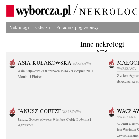
Nekrologi
Odeszli
Poradnik pogrzebowy
Inne nekrologi
ASIA KUŁAKOWSKA
MAŁGOR
WARSZAWA
WARSZAWA
Asia Kułakowska 8 czerwca 1984 - 9 sierpnia 2011
Z żalem żegnam
Monika i Piotrek
dziękując za w
JANUSZ GOETZE
WACŁAW
WARSZAWA
WARSZAWA
Janusz Goetze adwokat 9 lat bez Ciebie Bożenna i
W dniu 4 sier
Agnieszka
lata Wacława 
zawiadamiamy.