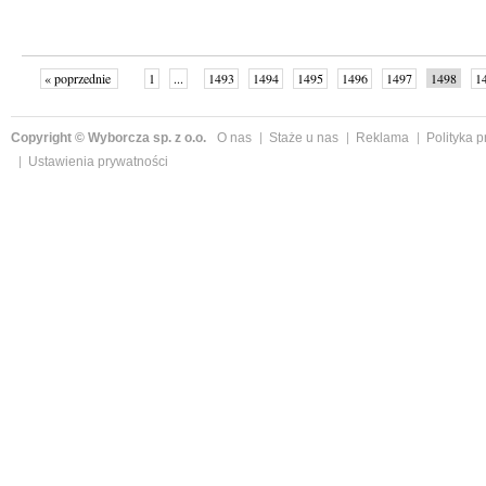
« poprzednie
1
...
1493
1494
1495
1496
1497
1498
1
...
1526
następne »
Copyright © Wyborcza sp. z o.o.
O nas
Staże u nas
Reklama
Polityka 
Ustawienia prywatności