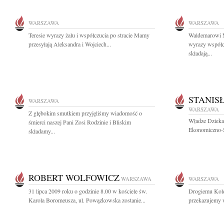
WARSZAWA
WARSZAWA
Teresie wyrazy żalu i współczucia po stracie Mamy
Waldemarowi 
przesyłają Aleksandra i Wojciech...
wyrazy współc
składają...
STANIS
WARSZAWA
WARSZAWA
Z głębokim smutkiem przyjęliśmy wiadomość o
Władze Dzieka
śmierci naszej Pani Zosi Rodzinie i Bliskim
Ekonomiczno-S
składamy...
ROBERT WOLFOWICZ
WARSZAWA
WARSZAWA
31 lipca 2009 roku o godzinie 8.00 w kościele św.
Drogiemu Kol
Karola Boromeusza, ul. Powązkowska zostanie...
przekazujemy w