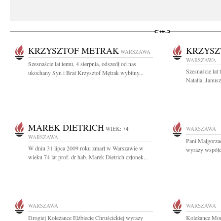
KRZYSZTOF METRAK
KRZYSZ
WARSZAWA
WARSZAWA
Szesnaście lat temu, 4 sierpnia, odszedł od nas
Szesnaście lat
ukochany Syn i Brat Krzysztof Mętrak wybitny...
Natalia, Janusz
MAREK DIETRICH
WIEK: 74
WARSZAWA
WARSZAWA
Pani Małgorza
W dniu 31 lipca 2009 roku zmarł w Warszawie w
wyrazy współcz
wieku 74 lat prof. dr hab. Marek Dietrich członek...
WARSZAWA
WARSZAWA
Drogiej Koleżance Elżbiecie Chruścickiej wyrazy
Koleżance Mon