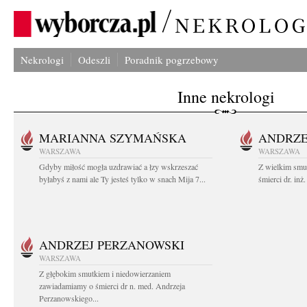
Nekrologi
Odeszli
Poradnik pogrzebowy
Inne nekrologi
MARIANNA SZYMAŃSKA
ANDRZE
WARSZAWA
WARSZAWA
Gdyby miłość mogła uzdrawiać a łzy wskrzeszać
Z wielkim smu
byłabyś z nami ale Ty jesteś tylko w snach Mija 7...
śmierci dr. in
ANDRZEJ PERZANOWSKI
WARSZAWA
Z głębokim smutkiem i niedowierzaniem
zawiadamiamy o śmierci dr n. med. Andrzeja
Perzanowskiego...