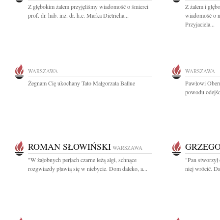
Z głębokim żalem przyjęliśmy wiadomość o śmierci
Z żalem i głęb
prof. dr. hab. inż. dr. h.c. Marka Dietricha...
wiadomość o na
Przyjaciela...
WARSZAWA
WARSZAWA
Żegnam Cię ukochany Tato Małgorzata Ballue
Pawłowi Oberm
powodu odejści
ROMAN SŁOWIŃSKI
GRZEGO
WARSZAWA
"W żałobnych perłach czarne leżą algi, schnące
"Pan stworzył 
rozgwiazdy pławią się w niebycie. Dom daleko, a...
niej wrócić. Da