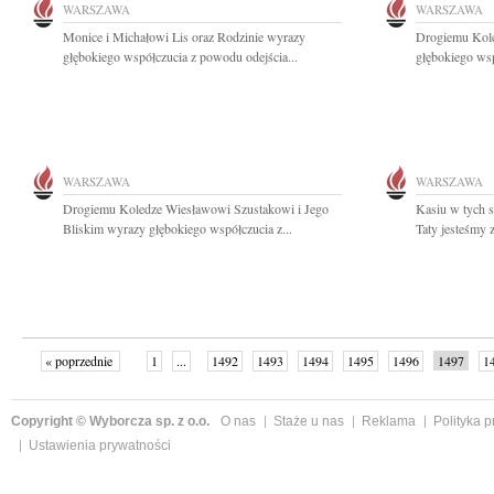
WARSZAWA
WARSZAWA
Monice i Michałowi Lis oraz Rodzinie wyrazy
Drogiemu Kole
głębokiego współczucia z powodu odejścia...
głębokiego wsp
WARSZAWA
WARSZAWA
Drogiemu Koledze Wiesławowi Szustakowi i Jego
Kasiu w tych 
Bliskim wyrazy głębokiego współczucia z...
Taty jesteśmy z
« poprzednie
1
...
1492
1493
1494
1495
1496
1497
1
...
1526
następne »
Copyright © Wyborcza sp. z o.o.
O nas
Staże u nas
Reklama
Polityka 
Ustawienia prywatności