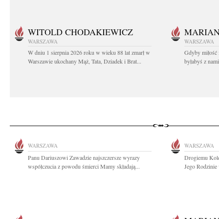
WITOLD CHODAKIEWICZ
MARIA
WARSZAWA
WARSZAWA
W dniu 1 sierpnia 2026 roku w wieku 88 lat zmarł w
Gdyby miłość 
Warszawie ukochany Mąż, Tata, Dziadek i Brat...
byłabyś z nami 
WARSZAWA
WARSZAWA
Panu Dariuszowi Zawadzie najszczersze wyrazy
Drogiemu Kol
współczucia z powodu śmierci Mamy składają...
Jego Rodzinie 