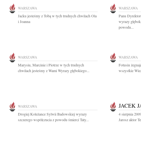
WARSZAWA
WARSZAWA
Jacku jesteśmy z Tobą w tych trudnych chwilach Ola
Panu Dyrekto
i Joanna
wyrazy głęboki
powodu...
WARSZAWA
WARSZAWA
Marysiu, Marcinie i Piotrze w tych trudnych
Fotusiu żegnaj
chwilach jesteśmy z Wami Wyrazy głębokiego...
wszystkie Wie
JACEK 
WARSZAWA
Drogiej Koleżance Sylwii Badowskiej wyrazy
4 sierpnia 200
szczerego współczucia z powodu śmierci Taty...
Jarosz aktor Te