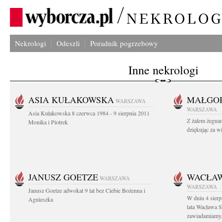
Nekrologi
Odeszli
Poradnik pogrzebowy
Inne nekrologi
ASIA KUŁAKOWSKA
MAŁGOR
WARSZAWA
WARSZAWA
Asia Kułakowska 8 czerwca 1984 - 9 sierpnia 2011
Z żalem żegnam
Monika i Piotrek
dziękując za w
JANUSZ GOETZE
WACŁAW
WARSZAWA
WARSZAWA
Janusz Goetze adwokat 9 lat bez Ciebie Bożenna i
W dniu 4 sier
Agnieszka
lata Wacława 
zawiadamiamy.