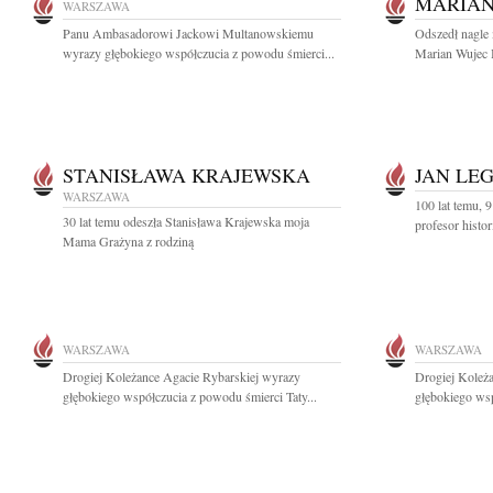
MARIAN
WARSZAWA
Panu Ambasadorowi Jackowi Multanowskiemu
Odszedł nagle 
wyrazy głębokiego współczucia z powodu śmierci...
Marian Wujec B
STANISŁAWA KRAJEWSKA
JAN LE
WARSZAWA
100 lat temu, 9
30 lat temu odeszła Stanisława Krajewska moja
profesor histor
Mama Grażyna z rodziną
WARSZAWA
WARSZAWA
Drogiej Koleżance Agacie Rybarskiej wyrazy
Drogiej Koleż
głębokiego współczucia z powodu śmierci Taty...
głębokiego wsp