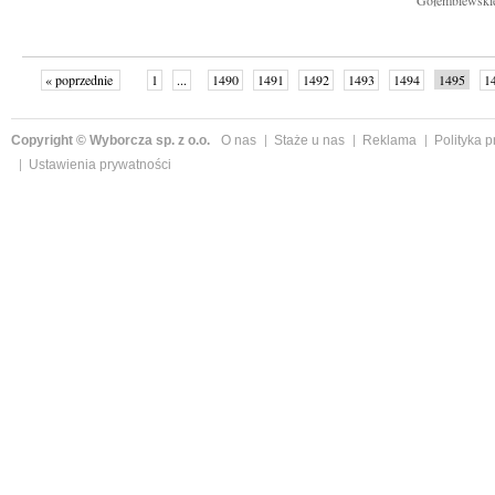
Gołembiewskiej
« poprzednie
1
...
1490
1491
1492
1493
1494
1495
1
...
1526
następne »
Copyright © Wyborcza sp. z o.o.
O nas
Staże u nas
Reklama
Polityka 
Ustawienia prywatności