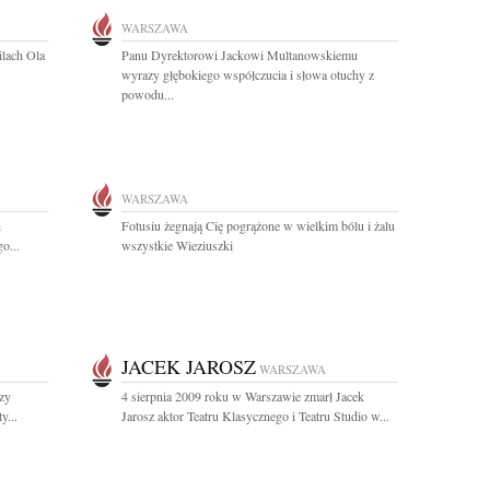
WARSZAWA
ilach Ola
Panu Dyrektorowi Jackowi Multanowskiemu
wyrazy głębokiego współczucia i słowa otuchy z
powodu...
WARSZAWA
h
Fotusiu żegnają Cię pogrążone w wielkim bólu i żalu
o...
wszystkie Wieziuszki
JACEK JAROSZ
WARSZAWA
zy
4 sierpnia 2009 roku w Warszawie zmarł Jacek
y...
Jarosz aktor Teatru Klasycznego i Teatru Studio w...