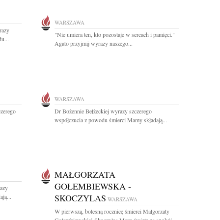
WARSZAWA
razy
"Nie umiera ten, kto pozostaje w sercach i pamięci."
u...
Agato przyjmij wyrazy naszego...
WARSZAWA
czerego
Dr Bożennie Bełżeckiej wyrazy szczerego
współczucia z powodu śmierci Mamy składają...
MAŁGORZATA
GOŁEMBIEWSKA -
azy
SKOCZYLAS
ją...
WARSZAWA
W pierwszą, bolesną rocznicę śmierci Małgorzaty