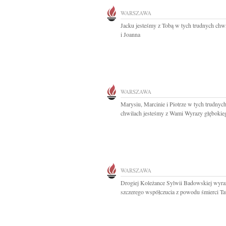
WARSZAWA
Jacku jesteśmy z Tobą w tych trudnych chw
i Joanna
WARSZAWA
Marysiu, Marcinie i Piotrze w tych trudnyc
chwilach jesteśmy z Wami Wyrazy głębokieg
WARSZAWA
Drogiej Koleżance Sylwii Badowskiej wyra
szczerego współczucia z powodu śmierci Tat