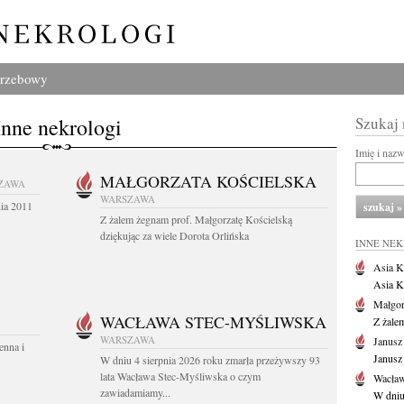
grzebowy
Inne nekrologi
Szukaj
Imię i naz
MAŁGORZATA KOŚCIELSKA
ZAWA
WARSZAWA
nia 2011
Z żalem żegnam prof. Małgorzatę Kościelską
dziękując za wiele Dorota Orlińska
INNE NE
Asia K
Asia K
Małgor
WACŁAWA STEC-MYŚLIWSKA
Z żale
WARSZAWA
Janusz
enna i
Janusz
W dniu 4 sierpnia 2026 roku zmarła przeżywszy 93
lata Wacława Stec-Myśliwska o czym
Wacław
zawiadamiamy...
W dniu