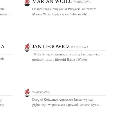
MARIAN WUJEC
WARSZAWA
iemu
Odszedł nagle mój wielki Przyjaciel od zawsze
ierci...
Marian Wujec Będę się za Ciebie modlić...
KA
JAN LEGOWICZ
WARSZAWA
100 lat temu, 9 sierpnia, urodził się Jan Legowicz
moja
profesor historii filozofii Hania i Wiktor
WARSZAWA
zy
Drogiej Koleżance Agnieszce Rusak wyrazy
ty...
głębokiego współczucia z powodu śmierci Syna...