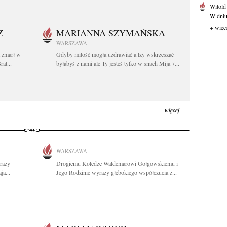
Witold
W dniu 
+ więc
Z
MARIANNA SZYMAŃSKA
WARSZAWA
t zmarł w
Gdyby miłość mogła uzdrawiać a łzy wskrzeszać
at...
byłabyś z nami ale Ty jesteś tylko w snach Mija 7...
więcej
WARSZAWA
razy
Drogiemu Koledze Waldemarowi Gołgowskiemu i
ą...
Jego Rodzinie wyrazy głębokiego współczucia z...