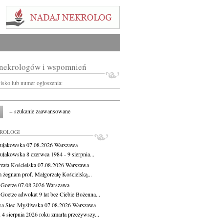
 nekrologów i wspomnień
wisko lub numer ogłoszenia:
+ szukanie zaawansowane
KROLOGI
ułakowska
07.08.2026
Warszawa
ułakowska 8 czerwca 1984 - 9 sierpnia...
zata Kościelska
07.08.2026
Warszawa
m żegnam prof. Małgorzatę Kościelską...
 Goetze
07.08.2026
Warszawa
 Goetze adwokat 9 lat bez Ciebie Bożenna...
a Stec-Myśliwska
07.08.2026
Warszawa
 4 sierpnia 2026 roku zmarła przeżywszy...