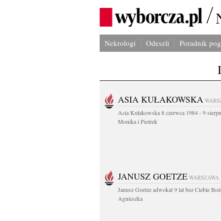
Nekrologi
Odeszli
Poradnik po
ASIA KUŁAKOWSKA
WARS
Asia Kułakowska 8 czerwca 1984 - 9 sierp
Monika i Piotrek
JANUSZ GOETZE
WARSZAWA
Janusz Goetze adwokat 9 lat bez Ciebie Boż
Agnieszka