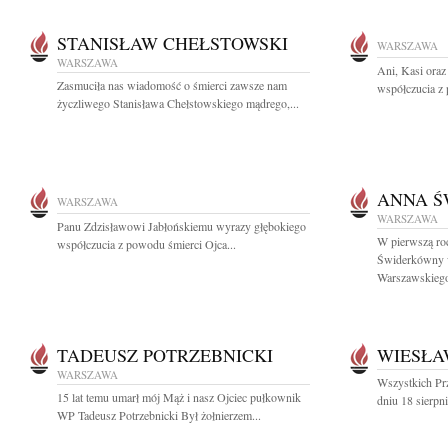
STANISŁAW CHEŁSTOWSKI
WARSZAWA
WARSZAWA
Ani, Kasi oraz
Zasmuciła nas wiadomość o śmierci zawsze nam
współczucia z 
życzliwego Stanisława Chełstowskiego mądrego,...
ANNA 
WARSZAWA
WARSZAWA
Panu Zdzisławowi Jabłońskiemu wyrazy głębokiego
W pierwszą roc
współczucia z powodu śmierci Ojca...
Świderkówny 
Warszawskiego,
TADEUSZ POTRZEBNICKI
WIESŁA
WARSZAWA
Wszystkich Prz
15 lat temu umarł mój Mąż i nasz Ojciec pułkownik
dniu 18 sierpni
WP Tadeusz Potrzebnicki Był żołnierzem...