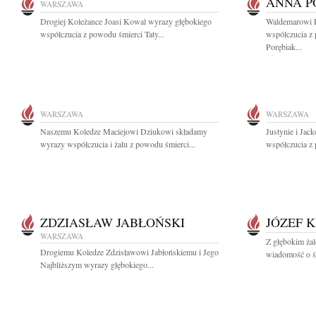
ANNA P
WARSZAWA
Drogiej Koleżance Joasi Kowal wyrazy głębokiego
Waldemarowi P
współczucia z powodu śmierci Taty...
współczucia z
Porębiak...
WARSZAWA
WARSZAWA
Naszemu Koledze Maciejowi Dziukowi składamy
Justynie i Ja
wyrazy współczucia i żalu z powodu śmierci...
współczucia z 
ZDZIASŁAW JABŁOŃSKI
JÓZEF 
WARSZAWA
Z głębokim żal
Drogiemu Koledze Zdzisławowi Jabłońskiemu i Jego
wiadomość o śm
Najbliższym wyrazy głębokiego...