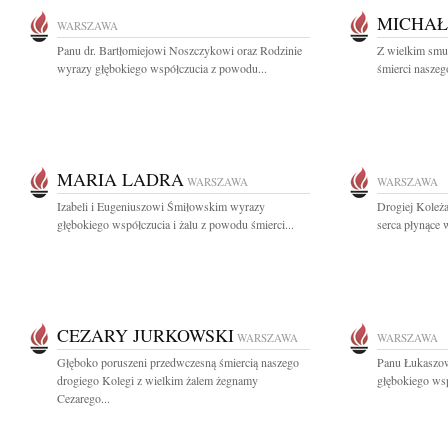
MICHAŁ
WARSZAWA
Panu dr. Bartłomiejowi Noszczykowi oraz Rodzinie
Z wielkim smu
wyrazy głębokiego współczucia z powodu...
śmierci naszeg
MARIA LADRA
WARSZAWA
WARSZAWA
Izabeli i Eugeniuszowi Śmiłowskim wyrazy
Drogiej Koleża
głębokiego współczucia i żalu z powodu śmierci...
serca płynące 
CEZARY JURKOWSKI
WARSZAWA
WARSZAWA
Głęboko poruszeni przedwczesną śmiercią naszego
Panu Łukaszo
drogiego Kolegi z wielkim żalem żegnamy
głębokiego wsp
Cezarego...