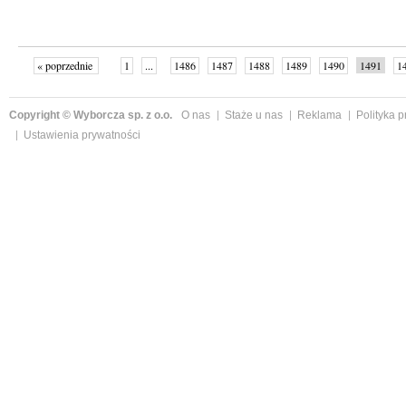
« poprzednie
1
...
1486
1487
1488
1489
1490
1491
1
...
1526
następne »
Copyright © Wyborcza sp. z o.o.
O nas
Staże u nas
Reklama
Polityka 
Ustawienia prywatności