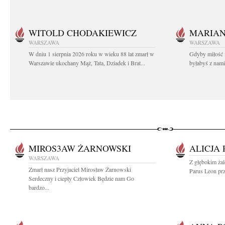
WITOLD CHODAKIEWICZ
MARIA
WARSZAWA
WARSZAWA
W dniu 1 sierpnia 2026 roku w wieku 88 lat zmarł w
Gdyby miłość 
Warszawie ukochany Mąż, Tata, Dziadek i Brat...
byłabyś z nami 
MIROS3AW ŻARNOWSKI
ALICJA 
WARSZAWA
Z głębokim żal
Zmarł nasz Przyjaciel Mirosław Żarnowski
Parus Leon prz
Serdeczny i ciepły Człowiek Będzie nam Go
bardzo...