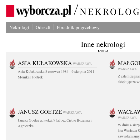
Nekrologi
Odeszli
Poradnik pogrzebowy
Inne nekrologi
ASIA KUŁAKOWSKA
MAŁGOR
WARSZAWA
WARSZAWA
Asia Kułakowska 8 czerwca 1984 - 9 sierpnia 2011
Z żalem żegnam
Monika i Piotrek
dziękując za w
JANUSZ GOETZE
WACŁAW
WARSZAWA
WARSZAWA
Janusz Goetze adwokat 9 lat bez Ciebie Bożenna i
W dniu 4 sier
Agnieszka
lata Wacława 
zawiadamiamy.