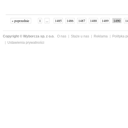
« poprzednie
1
...
1485
1486
1487
1488
1489
1490
1
...
1526
następne »
Copyright © Wyborcza sp. z o.o.
O nas
Staże u nas
Reklama
Polityka 
Ustawienia prywatności