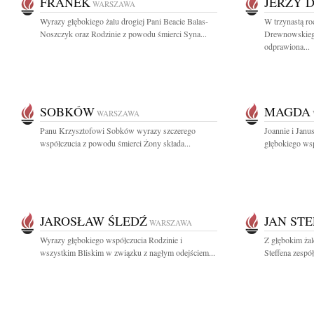
FRANEK
JERZY 
WARSZAWA
Wyrazy głębokiego żalu drogiej Pani Beacie Balas-
W trzynastą ro
Noszczyk oraz Rodzinie z powodu śmierci Syna...
Drewnowskiego
odprawiona...
SOBKÓW
MAGDA
WARSZAWA
Panu Krzysztofowi Sobków wyrazy szczerego
Joannie i Jan
współczucia z powodu śmierci Żony składa...
głębokiego wsp
JAROSŁAW ŚLEDŹ
JAN ST
WARSZAWA
Wyrazy głębokiego współczucia Rodzinie i
Z głębokim ża
wszystkim Bliskim w związku z nagłym odejściem...
Steffena zespó