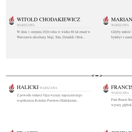
WITOLD CHODAKIEWICZ
MARIA
WARSZAWA
WARSZAWA
W dniu 1 sierpnia 2026 roku w wieku 88 lat zmarł w
Gdyby miłość 
Warszawie ukochany Mąż, Tata, Dziadek i Brat...
byłabyś z nami 
HALICKI
FRANCI
WARSZAWA
WARSZAWA
Z powodu śmierci Ojca wyrazy najszczerszego
Pani Beacie Ba
współczucia Koledze Pawłowi Halickiemu...
wyrazy głęboki