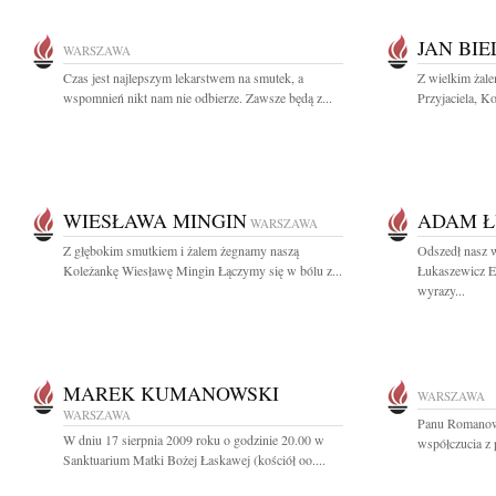
JAN BIE
WARSZAWA
Czas jest najlepszym lekarstwem na smutek, a
Z wielkim żal
wspomnień nikt nam nie odbierze. Zawsze będą z...
Przyjaciela, Ko
WIESŁAWA MINGIN
ADAM Ł
WARSZAWA
Z głębokim smutkiem i żalem żegnamy naszą
Odszedł nasz 
Koleżankę Wiesławę Mingin Łączymy się w bólu z...
Łukaszewicz El
wyrazy...
MAREK KUMANOWSKI
WARSZAWA
WARSZAWA
Panu Romanow
W dniu 17 sierpnia 2009 roku o godzinie 20.00 w
współczucia z
Sanktuarium Matki Bożej Łaskawej (kościół oo....