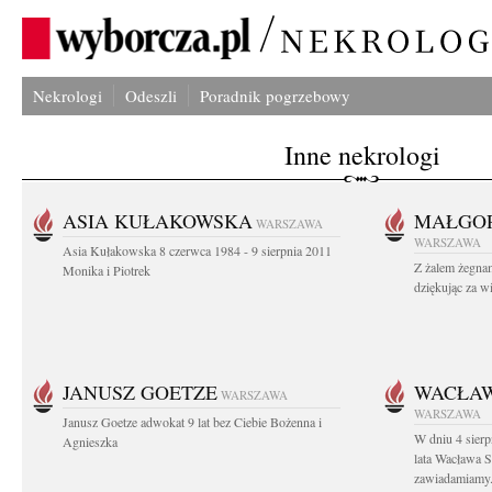
Nekrologi
Odeszli
Poradnik pogrzebowy
Inne nekrologi
ASIA KUŁAKOWSKA
MAŁGOR
WARSZAWA
WARSZAWA
Asia Kułakowska 8 czerwca 1984 - 9 sierpnia 2011
Z żalem żegnam
Monika i Piotrek
dziękując za w
JANUSZ GOETZE
WACŁAW
WARSZAWA
WARSZAWA
Janusz Goetze adwokat 9 lat bez Ciebie Bożenna i
W dniu 4 sier
Agnieszka
lata Wacława 
zawiadamiamy.