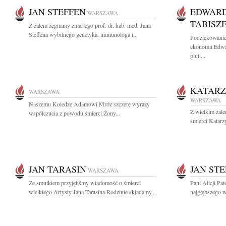
JAN STEFFEN
EDWARD
WARSZAWA
TABISZ
Z żalem żegnamy zmarłego prof. dr. hab. med. Jana
Steffena wybitnego genetyka, immunologa i...
Podziękowanie
ekonomii Edwa
plut....
KATAR
WARSZAWA
WARSZAWA
Naszemu Koledze Adamowi Mróz szczere wyrazy
Z wielkim żale
współczucia z powodu śmierci Żony...
śmierci Katarzy
JAN TARASIN
JAN ST
WARSZAWA
Ze smutkiem przyjęliśmy wiadomość o śmierci
Pani Alicji Pa
wielkiego Artysty Jana Tarasina Rodzinie składamy...
najgłębszego w