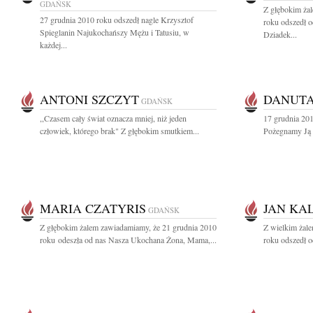
GDAŃSK
Z głębokim ża
27 grudnia 2010 roku odszedł nagle Krzysztof
roku odszedł o
Spieglanin Najukochańszy Mężu i Tatusiu, w
Dziadek...
każdej...
ANTONI SZCZYT
DANUTA
GDAŃSK
,,Czasem cały świat oznacza mniej, niż jeden
17 grudnia 201
człowiek, którego brak" Z głębokim smutkiem...
Pożegnamy Ją w
MARIA CZATYRIS
JAN KA
GDAŃSK
Z głębokim żalem zawiadamiamy, że 21 grudnia 2010
Z wielkim żal
roku odeszła od nas Nasza Ukochana Żona, Mama,...
roku odszedł o