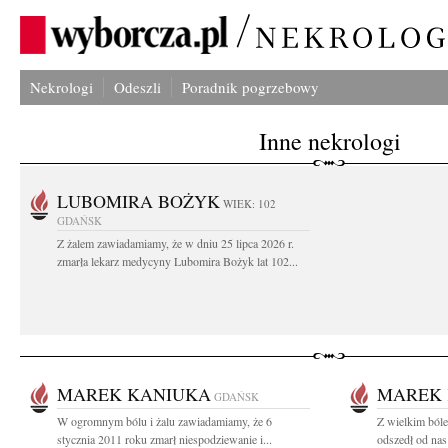
Nekrologi
Odeszli
Poradnik pogrzebowy
Inne nekrologi
LUBOMIRA BOŻYK
WIEK: 102
GDAŃSK
Z żalem zawiadamiamy, że w dniu 25 lipca 2026 r.
zmarła lekarz medycyny Lubomira Bożyk lat 102...
MAREK KANIUKA
MAREK
GDAŃSK
W ogromnym bólu i żalu zawiadamiamy, że 6
Z wielkim bóle
stycznia 2011 roku zmarł niespodziewanie i...
odszedł od nas 