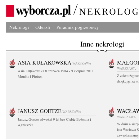
Nekrologi
Odeszli
Poradnik pogrzebowy
Inne nekrologi
ASIA KUŁAKOWSKA
MAŁGOR
WARSZAWA
WARSZAWA
Asia Kułakowska 8 czerwca 1984 - 9 sierpnia 2011
Z żalem żegnam
Monika i Piotrek
dziękując za w
JANUSZ GOETZE
WACŁAW
WARSZAWA
WARSZAWA
Janusz Goetze adwokat 9 lat bez Ciebie Bożenna i
W dniu 4 sier
Agnieszka
lata Wacława 
zawiadamiamy.