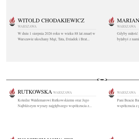
WITOLD CHODAKIEWICZ
MARIA
WARSZAWA
WARSZAWA
W dniu 1 sierpnia 2026 roku w wieku 88 lat zmarł w
Gdyby miłość 
Warszawie ukochany Mąż, Tata, Dziadek i Brat...
byłabyś z nami 
RUTKOWSKA
WARSZAWA
WARSZAWA
Koledze Waldemarowi Rutkowskiemu oraz Jego
Pani Beacie B
Najbliższym wyrazy najgłębszego współczucia z...
współczucia z 