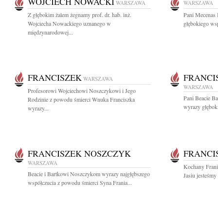
WOJCIECH NOWACKI
WARSZAWA
WARSZAWA
Z głębokim żalem żegnamy prof. dr. hab. inż.
Pani Mecenas 
Wojciecha Nowackiego uznanego w
głębokiego wsp
międzynarodowej...
FRANCISZEK
FRANCI
WARSZAWA
WARSZAWA
Profesorowi Wojciechowi Noszczykowi i Jego
Pani Beacie Ba
Rodzinie z powodu śmierci Wnuka Franciszka
wyrazy głębok
wyrazy...
FRANCISZEK NOSZCZYK
FRANCI
WARSZAWA
Kochany Frani
Beacie i Bartkowi Noszczykom wyrazy najgłębszego
Jasiu jesteśmy 
współczucia z powodu śmierci Syna Frania...