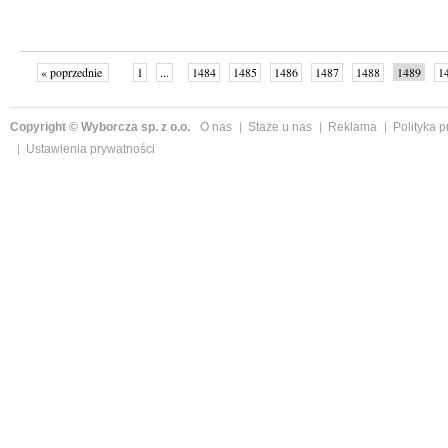
« poprzednie
1
...
1484
1485
1486
1487
1488
1489
1
...
1526
następne »
Copyright © Wyborcza sp. z o.o.
O nas
Staże u nas
Reklama
Polityka 
Ustawienia prywatności