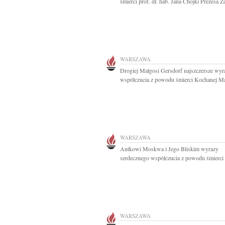
śmierci prof. dr. hab. Jana Chojki Prezesa Za
WARSZAWA
Drogiej Małgosi Gersdorf najszczersze wyr
współczucia z powodu śmierci Kochanej Ma
WARSZAWA
Antkowi Moskwa i Jego Bliskim wyrazy
serdecznego współczucia z powodu śmierci 
WARSZAWA