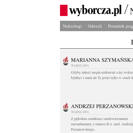
Nekrologi
Odeszli
Poradnik po
MARIANNA SZYMAŃSK
WARSZAWA
Gdyby miłość mogła uzdrawiać a łzy wskrz
byłabyś z nami ale Ty jesteś tylko w snach M
ANDRZEJ PERZANOWSK
WARSZAWA
Z głębokim smutkiem i niedowierzaniem
zawiadamiamy o śmierci dr n. med. Andrzej
Perzanowskiego...