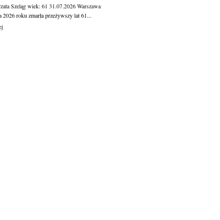
zata Szeląg
wiek: 61
31.07.2026
Warszawa
a 2026 roku zmarła przeżywszy lat 61...
ej