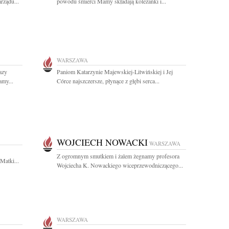
rządu...
powodu śmierci Mamy składają koleżanki i...
WARSZAWA
azy
Paniom Katarzynie Majewskiej-Litwińskiej i Jej
my...
Córce najszczersze, płynące z głębi serca...
WOJCIECH NOWACKI
WARSZAWA
Z ogromnym smutkiem i żalem żegnamy profesora
Matki...
Wojciecha K. Nowackiego wiceprzewodniczącego...
WARSZAWA