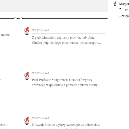
Małgor
27 lipc
+ więc
WARSZAWA
 śmierci
Z głębokim żalem żegnamy prof. dr. hab. Jana
.
Chojkę długoletniego pracownika, wspaniałego i...
WARSZAWA
e
Pani Profesor Małgorzacie Gersdorf wyrazy
szczerego współczucia z powodu śmierci Mamy...
WARSZAWA
ość o
Grażynie Krupie wyrazy szczerego współczucia z