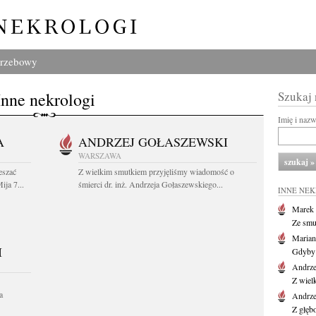
grzebowy
Inne nekrologi
Szukaj
Imię i naz
A
ANDRZEJ GOŁASZEWSKI
WARSZAWA
eszać
Z wielkim smutkiem przyjęliśmy wiadomość o
ija 7...
śmierci dr. inż. Andrzeja Gołaszewskiego...
INNE NE
Marek 
Ze smu
Marian
I
Gdyby 
Andrze
Z wiel
a
Andrze
Z głęb