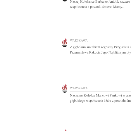
Naszej Koleżance Barbarze Antolik szczere
współczucia z powodu śmierci Mamy...
WARSZAWA
Z głębokim smutkiem żegnamy Przyjaciela 
Przemysława Rakucia Jego Najbliższym płyn
WARSZAWA
Naszemu Koledze Markowi Pankowi wyra
głębokiego współczucia i żalu z powodu śmie