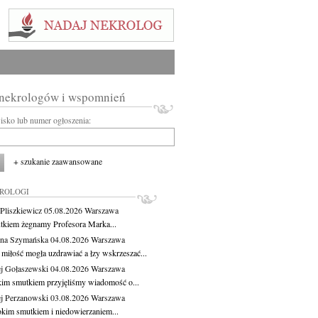
 nekrologów i wspomnień
wisko lub numer ogłoszenia:
+ szukanie zaawansowane
KROLOGI
Pliszkiewicz
05.08.2026
Warszawa
tkiem żegnamy Profesora Marka...
na Szymańska
04.08.2026
Warszawa
miłość mogła uzdrawiać a łzy wskrzeszać...
j Gołaszewski
04.08.2026
Warszawa
kim smutkiem przyjęliśmy wiadomość o...
j Perzanowski
03.08.2026
Warszawa
okim smutkiem i niedowierzaniem...