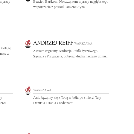
 wyrazy
Beacie i Bartkowi Noszczykom wyrazy najgłębszego
współczucia z powodu śmierci Syna...
ANDRZEJ REIFF
WARSZAWA
i Kolegę
Z żalem żegnamy Andrzeja Reiffa życzliwego
ące z...
Sąsiada i Przyjaciela, dobrego ducha naszego domu...
WARSZAWA
zy
Aniu łączymy się z Tobą w bólu po śmierci Taty
rci...
Danusia i Hania z rodzinami