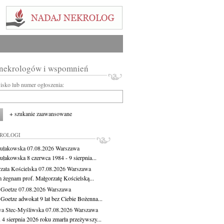
 nekrologów i wspomnień
wisko lub numer ogłoszenia:
+ szukanie zaawansowane
KROLOGI
ułakowska
07.08.2026
Warszawa
ułakowska 8 czerwca 1984 - 9 sierpnia...
zata Kościelska
07.08.2026
Warszawa
m żegnam prof. Małgorzatę Kościelską...
 Goetze
07.08.2026
Warszawa
 Goetze adwokat 9 lat bez Ciebie Bożenna...
a Stec-Myśliwska
07.08.2026
Warszawa
 4 sierpnia 2026 roku zmarła przeżywszy...