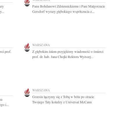
azy
Panu Bohdanowi Zdziennickiemu i Pani Małgorzacie
...
Gersdorf wyrazy głębokiego współczucia z...
WARSZAWA
ci prof.
Z głębokim żalem przyjęliśmy wiadomość o śmierci
prof. dr. hab. Jana Chojki Rektora Wyższej...
WARSZAWA
Grzesiu łączymy się z Tobą w bólu po stracie
na
Twojego Taty koledzy z Universal McCann
go i...