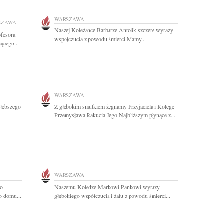
WARSZAWA
SZAWA
Naszej Koleżance Barbarze Antolik szczere wyrazy
fesora
współczucia z powodu śmierci Mamy...
ącego...
WARSZAWA
głębszego
Z głębokim smutkiem żegnamy Przyjaciela i Kolegę
Przemysława Rakucia Jego Najbliższym płynące z...
WARSZAWA
go
Naszemu Koledze Markowi Pankowi wyrazy
o domu...
głębokiego współczucia i żalu z powodu śmierci...