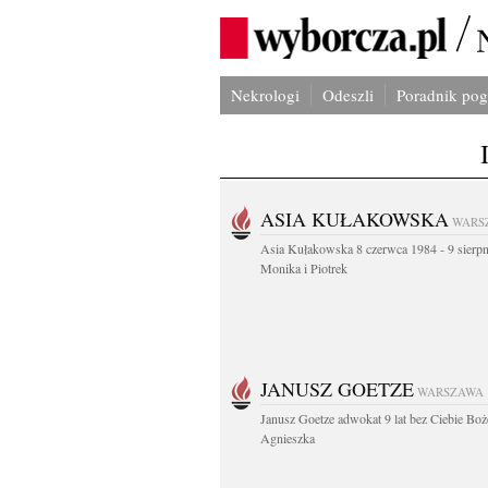
Nekrologi
Odeszli
Poradnik po
ASIA KUŁAKOWSKA
WARS
Asia Kułakowska 8 czerwca 1984 - 9 sierp
Monika i Piotrek
JANUSZ GOETZE
WARSZAWA
Janusz Goetze adwokat 9 lat bez Ciebie Boż
Agnieszka