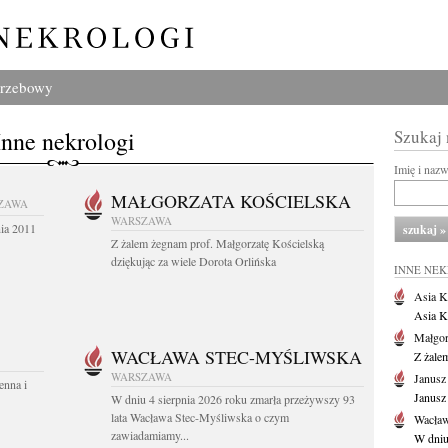
grzebowy
Inne nekrologi
Szukaj
Imię i naz
MAŁGORZATA KOŚCIELSKA
ZAWA
WARSZAWA
nia 2011
Z żalem żegnam prof. Małgorzatę Kościelską
dziękując za wiele Dorota Orlińska
INNE NE
Asia K
Asia K
Małgor
WACŁAWA STEC-MYŚLIWSKA
Z żale
WARSZAWA
Janusz
enna i
Janusz
W dniu 4 sierpnia 2026 roku zmarła przeżywszy 93
lata Wacława Stec-Myśliwska o czym
Wacław
zawiadamiamy...
W dniu