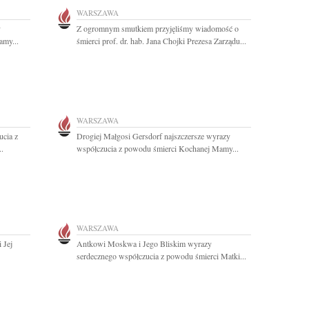
WARSZAWA
y
Z ogromnym smutkiem przyjęliśmy wiadomość o
amy...
śmierci prof. dr. hab. Jana Chojki Prezesa Zarządu...
WARSZAWA
ucia z
Drogiej Małgosi Gersdorf najszczersze wyrazy
..
współczucia z powodu śmierci Kochanej Mamy...
WARSZAWA
 Jej
Antkowi Moskwa i Jego Bliskim wyrazy
serdecznego współczucia z powodu śmierci Matki...