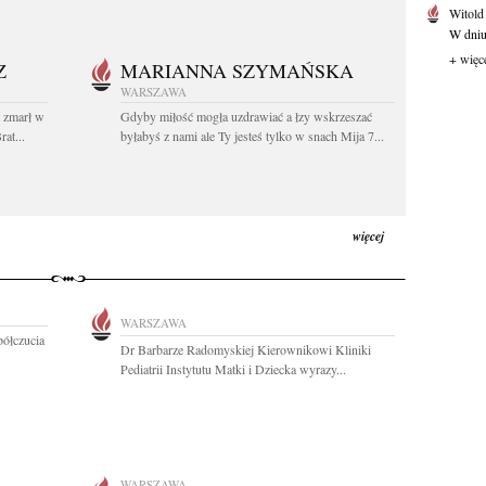
Witold
W dniu 
+ więc
Z
MARIANNA SZYMAŃSKA
WARSZAWA
t zmarł w
Gdyby miłość mogła uzdrawiać a łzy wskrzeszać
at...
byłabyś z nami ale Ty jesteś tylko w snach Mija 7...
więcej
WARSZAWA
półczucia
Dr Barbarze Radomyskiej Kierownikowi Kliniki
Pediatrii Instytutu Matki i Dziecka wyrazy...
WARSZAWA