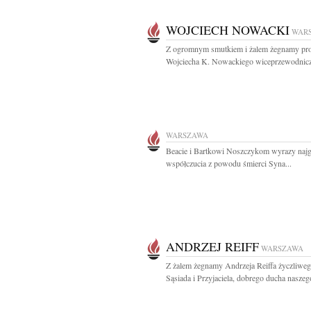
WOJCIECH NOWACKI
WAR
Z ogromnym smutkiem i żalem żegnamy pro
Wojciecha K. Nowackiego wiceprzewodnicz
WARSZAWA
Beacie i Bartkowi Noszczykom wyrazy naj
współczucia z powodu śmierci Syna...
ANDRZEJ REIFF
WARSZAWA
Z żalem żegnamy Andrzeja Reiffa życzliwe
Sąsiada i Przyjaciela, dobrego ducha naszeg