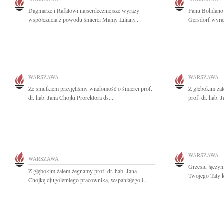
Dagmarze i Rafałowi najserdeczniejsze wyrazy
Panu Bohdanow
współczucia z powodu śmierci Mamy Liliany...
Gersdorf wyraz
WARSZAWA
WARSZAWA
Ze smutkiem przyjęliśmy wiadomość o śmierci prof.
Z głębokim ża
dr. hab. Jana Chojki Prorektora ds....
prof. dr. hab. 
WARSZAWA
WARSZAWA
Grzesiu łączym
Z głębokim żalem żegnamy prof. dr. hab. Jana
Twojego Taty 
Chojkę długoletniego pracownika, wspaniałego i...