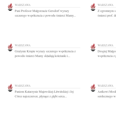
WARSZAWA
WARSZAWA
Pani Profesor Małgorzacie Gersdorf wyrazy
Z ogromnym s
szczerego współczucia z powodu śmierci Mamy...
śmierci prof. d
WARSZAWA
WARSZAWA
Grażynie Krupie wyrazy szczerego współczucia z
Drogiej Małgos
powodu śmierci Mamy składają koleżanki i...
współczucia z
WARSZAWA
WARSZAWA
Paniom Katarzynie Majewskiej-Litwińskiej i Jej
Antkowi Moskw
Córce najszczersze, płynące z głębi serca...
serdecznego ws