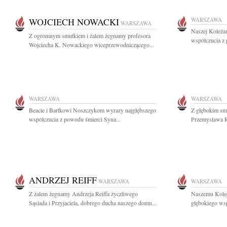
WOJCIECH NOWACKI
WARSZAWA
WARSZAWA
Naszej Koleżan
Z ogromnym smutkiem i żalem żegnamy profesora
współczucia z
Wojciecha K. Nowackiego wiceprzewodniczącego...
WARSZAWA
WARSZAWA
Beacie i Bartkowi Noszczykom wyrazy najgłębszego
Z głębokim sm
współczucia z powodu śmierci Syna...
Przemysława Ra
ANDRZEJ REIFF
WARSZAWA
WARSZAWA
Z żalem żegnamy Andrzeja Reiffa życzliwego
Naszemu Kole
Sąsiada i Przyjaciela, dobrego ducha naszego domu...
głębokiego wsp