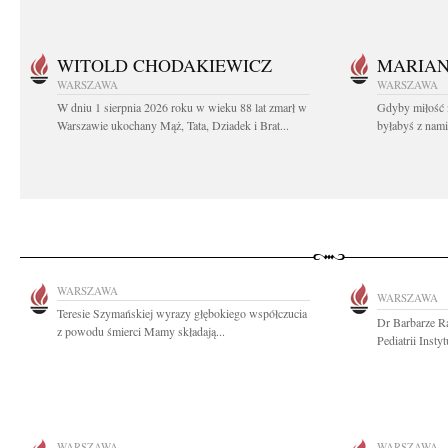
WITOLD CHODAKIEWICZ
MARIA
WARSZAWA
WARSZAWA
W dniu 1 sierpnia 2026 roku w wieku 88 lat zmarł w
Gdyby miłość 
Warszawie ukochany Mąż, Tata, Dziadek i Brat...
byłabyś z nami 
WARSZAWA
WARSZAWA
Teresie Szymańskiej wyrazy głębokiego współczucia
Dr Barbarze R
z powodu śmierci Mamy składają...
Pediatrii Insty
WARSZAWA
WARSZAWA