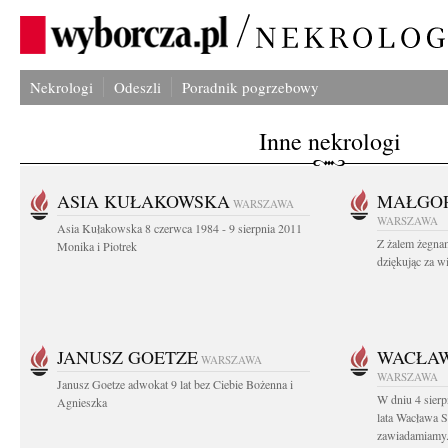
Nekrologi
Odeszli
Poradnik pogrzebowy
Inne nekrologi
ASIA KUŁAKOWSKA
MAŁGOR
WARSZAWA
WARSZAWA
Asia Kułakowska 8 czerwca 1984 - 9 sierpnia 2011
Z żalem żegnam
Monika i Piotrek
dziękując za w
JANUSZ GOETZE
WACŁAW
WARSZAWA
WARSZAWA
Janusz Goetze adwokat 9 lat bez Ciebie Bożenna i
W dniu 4 sier
Agnieszka
lata Wacława 
zawiadamiamy.