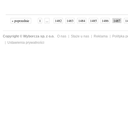
« poprzednie
1
...
1482
1483
1484
1485
1486
1487
1
...
1526
następne »
Copyright © Wyborcza sp. z o.o.
O nas
Staże u nas
Reklama
Polityka 
Ustawienia prywatności