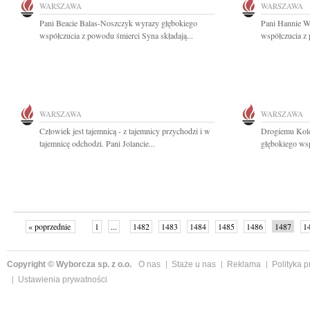
WARSZAWA
WARSZAWA
Pani Beacie Balas-Noszczyk wyrazy głębokiego
Pani Hannie W
współczucia z powodu śmierci Syna składają...
współczucia z 
WARSZAWA
WARSZAWA
Człowiek jest tajemnicą - z tajemnicy przychodzi i w
Drogiemu Kol
tajemnicę odchodzi. Pani Jolancie...
głębokiego ws
« poprzednie
1
...
1482
1483
1484
1485
1486
1487
1
...
1526
następne »
Copyright © Wyborcza sp. z o.o.
O nas
Staże u nas
Reklama
Polityka 
Ustawienia prywatności