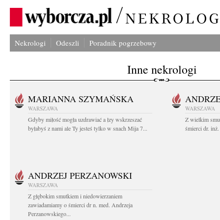
Nekrologi
Odeszli
Poradnik pogrzebowy
Inne nekrologi
MARIANNA SZYMAŃSKA
ANDRZE
WARSZAWA
WARSZAWA
Gdyby miłość mogła uzdrawiać a łzy wskrzeszać
Z wielkim smu
byłabyś z nami ale Ty jesteś tylko w snach Mija 7...
śmierci dr. in
ANDRZEJ PERZANOWSKI
WARSZAWA
Z głębokim smutkiem i niedowierzaniem
zawiadamiamy o śmierci dr n. med. Andrzeja
Perzanowskiego...