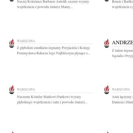
Naszej Koleżance Barbarze Antolik szczere wyrazy
Beacie i Bart
współczucia z powodu śmierci Mamy...
współczucia z 
WARSZAWA
ANDRZE
Z głębokim smutkiem żegnamy Przyjaciela i Kolegę
Z żalem żegna
Przemysława Rakucia Jego Najbliższym płynące z...
Sąsiada i Przy
WARSZAWA
WARSZAWA
Naszemu Koledze Markowi Pankowi wyrazy
Aniu łączymy s
głębokiego współczucia i żalu z powodu śmierci...
Danusia i Hani