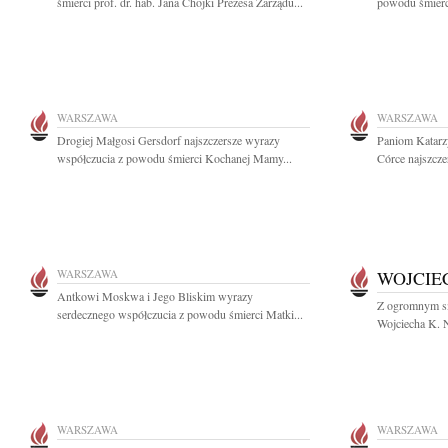
śmierci prof. dr. hab. Jana Chojki Prezesa Zarządu...
powodu śmierci
WARSZAWA
WARSZAWA
Drogiej Małgosi Gersdorf najszczersze wyrazy
Paniom Katarzy
współczucia z powodu śmierci Kochanej Mamy...
Córce najszczer
WARSZAWA
WOJCIE
Antkowi Moskwa i Jego Bliskim wyrazy
Z ogromnym sm
serdecznego współczucia z powodu śmierci Matki...
Wojciecha K. 
WARSZAWA
WARSZAWA