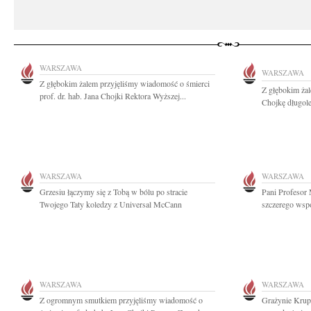
WARSZAWA
WARSZAWA
Z głębokim żalem przyjęliśmy wiadomość o śmierci
Z głębokim żal
prof. dr. hab. Jana Chojki Rektora Wyższej...
Chojkę długole
WARSZAWA
WARSZAWA
Grzesiu łączymy się z Tobą w bólu po stracie
Pani Profesor
Twojego Taty koledzy z Universal McCann
szczerego wsp
WARSZAWA
WARSZAWA
Z ogromnym smutkiem przyjęliśmy wiadomość o
Grażynie Krup