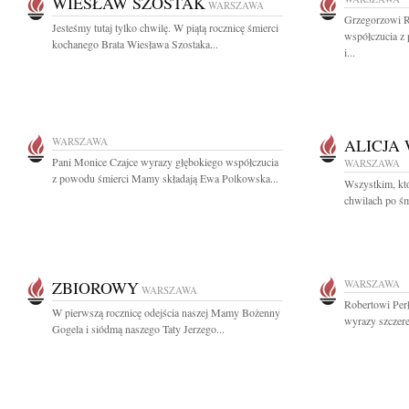
WIESŁAW SZOSTAK
WARSZAWA
Grzegorzowi R
Jesteśmy tutaj tylko chwilę. W piątą rocznicę śmierci
współczucia z 
kochanego Brata Wiesława Szostaka...
i...
WARSZAWA
ALICJA
Pani Monice Czajce wyrazy głębokiego współczucia
WARSZAWA
z powodu śmierci Mamy składają Ewa Polkowska...
Wszystkim, któ
chwilach po śm
ZBIOROWY
WARSZAWA
WARSZAWA
Robertowi Perł
W pierwszą rocznicę odejścia naszej Mamy Bożenny
wyrazy szczer
Gogela i siódmą naszego Taty Jerzego...