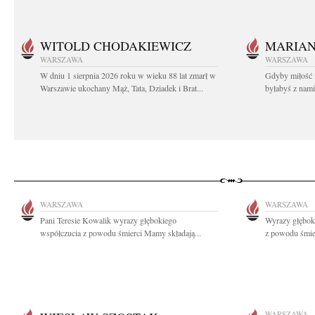
WITOLD CHODAKIEWICZ
MARIA
WARSZAWA
WARSZAWA
W dniu 1 sierpnia 2026 roku w wieku 88 lat zmarł w
Gdyby miłość 
Warszawie ukochany Mąż, Tata, Dziadek i Brat...
byłabyś z nami 
WARSZAWA
WARSZAWA
Pani Teresie Kowalik wyrazy głębokiego
Wyrazy głębok
współczucia z powodu śmierci Mamy składają...
z powodu śmie
WARSZAWA