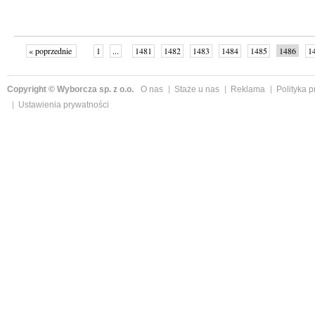
« poprzednie
1
...
1481
1482
1483
1484
1485
1486
1
...
1526
następne »
Copyright © Wyborcza sp. z o.o.
O nas
Staże u nas
Reklama
Polityka 
Ustawienia prywatności