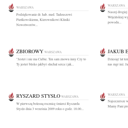
WARSZAWA
WARSZAWA
Naszej drogiej
Podziękowanie dr. hab. med. Tadeuszowi
Wójcińskiej wy
Pieńkowskiemu, Kierownikowi Kliniki
powodu...
Nowotworów...
ZBIOROWY
JAKUB 
WARSZAWA
"Jesteś i nie ma Ciebie. Ten sam znowu inny Czy to
Dziesięć lat t
Ty jesteś blisko jakbyś słuchał serca i jak...
nas mgr inż. J
RYSZARD STYSŁO
WARSZAWA
WARSZAWA
Najszczersze 
W pierwszą bolesną rocznicę śmierci Ryszarda
Mamy Pani prof
Stysło dnia 3 września 2009 roku o godz. 18.00...