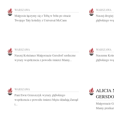
WARSZAWA
WARSZAWA
Małgosiu łączymy się z Tobą w bólu po stracie
Naszej drogie
Twojego Taty koledzy z Universal McCann
głębokiego wsp
WARSZAWA
WARSZAWA
Naszej Koleżance Małgorzacie Gersdorf serdeczne
Naszemu Koled
wyrazy współczucia z powodu śmierci Mamy...
głębokiego ws
WARSZAWA
ALICJA
Pani Ewie Grzeszczyk wyrazy głębokiego
GERSDO
współczucia z powodu śmierci Męża składają Zarząd
Małgorzacie Ge
i...
Mamy przekazu