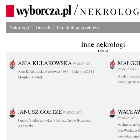
Nekrologi
Odeszli
Poradnik pogrzebowy
Inne nekrologi
ASIA KUŁAKOWSKA
MAŁGOR
WARSZAWA
WARSZAWA
Asia Kułakowska 8 czerwca 1984 - 9 sierpnia 2011
Z żalem żegnam
Monika i Piotrek
dziękując za w
JANUSZ GOETZE
WACŁAW
WARSZAWA
WARSZAWA
Janusz Goetze adwokat 9 lat bez Ciebie Bożenna i
W dniu 4 sier
Agnieszka
lata Wacława 
zawiadamiamy.