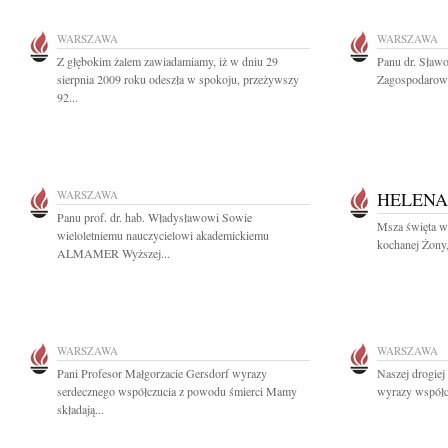
WARSZAWA
WARSZAWA
Z głębokim żalem zawiadamiamy, iż w dniu 29
Panu dr. Sław
sierpnia 2009 roku odeszła w spokoju, przeżywszy
Zagospodarowan
92...
WARSZAWA
HELEN
Panu prof. dr. hab. Władysławowi Sowie
Msza święta w 
wieloletniemu nauczycielowi akademickiemu
kochanej Żony
ALMAMER Wyższej...
WARSZAWA
WARSZAWA
Pani Profesor Małgorzacie Gersdorf wyrazy
Naszej drogie
serdecznego współczucia z powodu śmierci Mamy
wyrazy współcz
składają...