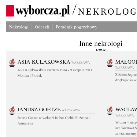
Nekrologi
Odeszli
Poradnik pogrzebowy
Inne nekrologi
ASIA KUŁAKOWSKA
MAŁGOR
WARSZAWA
WARSZAWA
Asia Kułakowska 8 czerwca 1984 - 9 sierpnia 2011
Z żalem żegnam
Monika i Piotrek
dziękując za w
JANUSZ GOETZE
WACŁAW
WARSZAWA
WARSZAWA
Janusz Goetze adwokat 9 lat bez Ciebie Bożenna i
W dniu 4 sier
Agnieszka
lata Wacława 
zawiadamiamy.