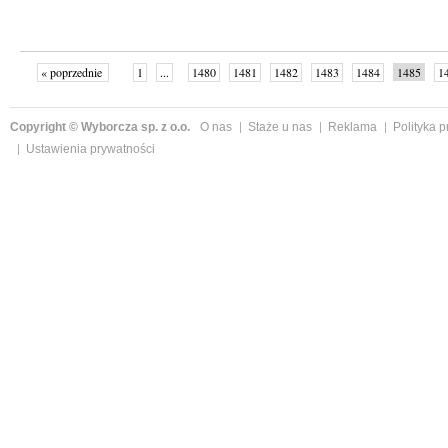
« poprzednie
1
...
1480
1481
1482
1483
1484
1485
1
...
1526
następne »
Copyright © Wyborcza sp. z o.o.
O nas
Staże u nas
Reklama
Polityka 
Ustawienia prywatności