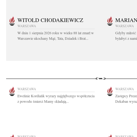
WITOLD CHODAKIEWICZ
MARIA
WARSZAWA
WARSZAWA
W dniu 1 sierpnia 2026 roku w wieku 88 lat zmarł w
Gdyby miłość 
Warszawie ukochany Mąż, Tata, Dziadek i Brat...
byłabyś z nami 
WARSZAWA
WARSZAWA
Ewelinie Kordialik wyrazy najgłębszego współczucia
Zastępcy Prez
z powodu śmierci Mamy składają...
Dekaban wyrazy
WARSZAWA
WARSZAWA