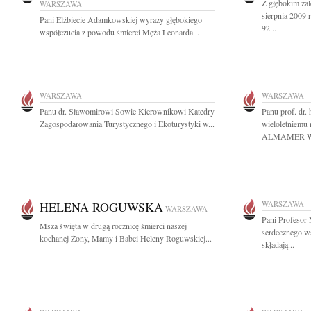
Z głębokim ża
WARSZAWA
sierpnia 2009 
Pani Elżbiecie Adamkowskiej wyrazy głębokiego
92...
współczucia z powodu śmierci Męża Leonarda...
WARSZAWA
WARSZAWA
Panu dr. Sławomirowi Sowie Kierownikowi Katedry
Panu prof. dr
Zagospodarowania Turystycznego i Ekoturystyki w...
wieloletniemu
ALMAMER Wyż
HELENA ROGUWSKA
WARSZAWA
WARSZAWA
Pani Profesor
Msza święta w drugą rocznicę śmierci naszej
serdecznego w
kochanej Żony, Mamy i Babci Heleny Roguwskiej...
składają...