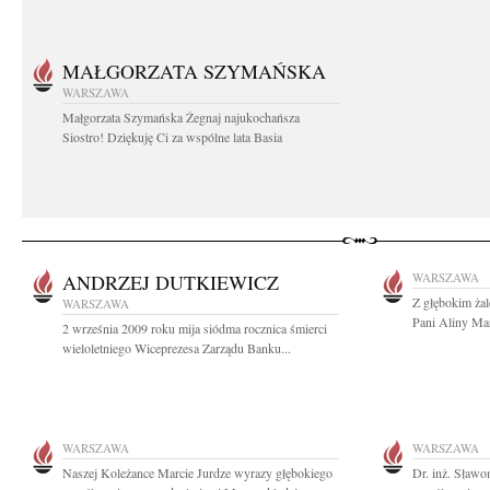
MAŁGORZATA SZYMAŃSKA
WARSZAWA
Małgorzata Szymańska Żegnaj najukochańsza
Siostro! Dziękuję Ci za wspólne lata Basia
ANDRZEJ DUTKIEWICZ
WARSZAWA
Z głębokim ża
WARSZAWA
Pani Aliny Mar
2 września 2009 roku mija siódma rocznica śmierci
wieloletniego Wiceprezesa Zarządu Banku...
WARSZAWA
WARSZAWA
Naszej Koleżance Marcie Jurdze wyrazy głębokiego
Dr. inż. Sław