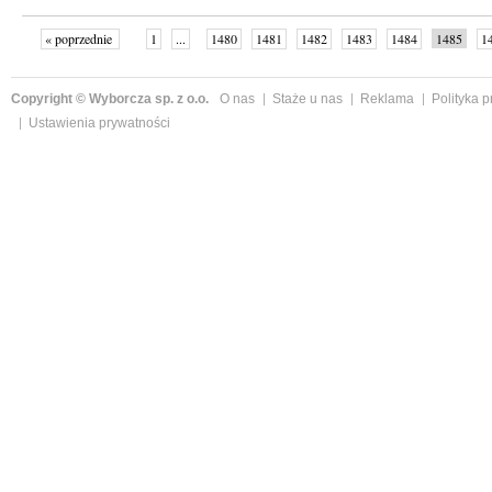
« poprzednie
1
...
1480
1481
1482
1483
1484
1485
1
...
1526
następne »
Copyright © Wyborcza sp. z o.o.
O nas
Staże u nas
Reklama
Polityka 
Ustawienia prywatności