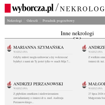
Nekrologi
Odeszli
Poradnik pogrzebowy
Inne nekrologi
MARIANNA SZYMAŃSKA
ANDRZE
WARSZAWA
WARSZAWA
Gdyby miłość mogła uzdrawiać a łzy wskrzeszać
Z wielkim smu
byłabyś z nami ale Ty jesteś tylko w snach Mija 7...
śmierci dr. in
ANDRZEJ PERZANOWSKI
MAŁGOR
WARSZAWA
WARSZAWA
Z głębokim smutkiem i niedowierzaniem
27 lipca 2026 
zawiadamiamy o śmierci dr n. med. Andrzeja
Małgorzata Sz
Perzanowskiego...