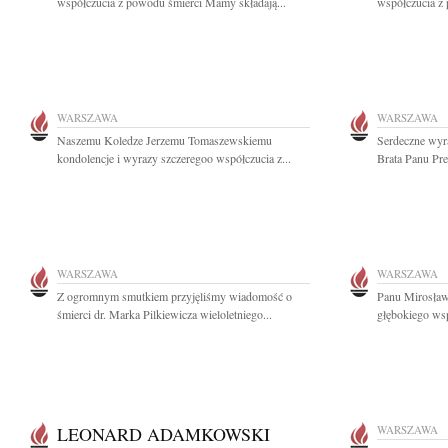
współczucia z powodu śmierci Mamy składają...
współczucia z
WARSZAWA
WARSZAWA
Naszemu Koledze Jerzemu Tomaszewskiemu
Serdeczne wyr
kondolencje i wyrazy szczeregoo współczucia z...
Brata Panu Pr
WARSZAWA
WARSZAWA
Z ogromnym smutkiem przyjęliśmy wiadomość o
Panu Mirosła
śmierci dr. Marka Pilkiewicza wieloletniego...
głębokiego wsp
LEONARD ADAMKOWSKI
WARSZAWA