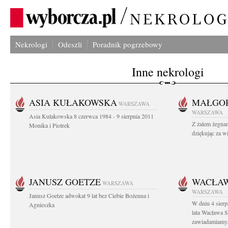
Nekrologi
Odeszli
Poradnik pogrzebowy
Inne nekrologi
ASIA KUŁAKOWSKA
MAŁGOR
WARSZAWA
WARSZAWA
Asia Kułakowska 8 czerwca 1984 - 9 sierpnia 2011
Z żalem żegnam
Monika i Piotrek
dziękując za w
JANUSZ GOETZE
WACŁAW
WARSZAWA
WARSZAWA
Janusz Goetze adwokat 9 lat bez Ciebie Bożenna i
W dniu 4 sier
Agnieszka
lata Wacława 
zawiadamiamy.