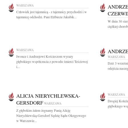
WARSZAWA
ANDRZE
Człowiek jest tajemnicą - z tajemnicy przychodzi i w
CZERWI
tajemnicę odchodzi. Pani Elżbiecie Jakubik...
W dniu 30 sier
ciężkiej choro
WARSZAWA
ANDRZE
Iwonce i Andrzejowi Kościeszom wyrazy
WARSZAWA
głębokiego współczucia z powodu śmierci Teściowej
Dziś 3 wrześni
i...
odejścia nasze
ALICJA NIERYCHLEWSKA-
WARSZAWA
Drogiej Koleż
GERSDORF
WARSZAWA
głębokiego wsp
Z głębokim żalem żegnamy Panią Alicję
Nierychlewską-Gersdorf Sędzię Sądu Okręgowego
w Warszawie...