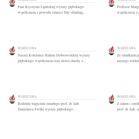
Pani Krystynie Lipińskiej wyrazy głębokiego
Profesor Małg
współczucia z powodu śmierci Taty składają...
współczucia z 
WARSZAWA
WARSZAWA
Naszej Koleżance Halinie Dobrowolskiej wyrazy
Ze smutkiem p
głębokiego współczucia oraz słowa otuchy z...
naszego wielol
WARSZAWA
WARSZAWA
Rodzinie tragicznie zmarłego prof. dr. hab.
Z żalem i smut
Stanisława Świtki wyrazy głębokiego...
prof. dr. hab. 