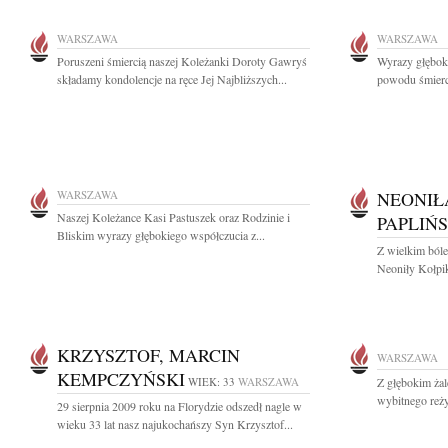
WARSZAWA
WARSZAWA
Poruszeni śmiercią naszej Koleżanki Doroty Gawryś
Wyrazy głębok
składamy kondolencje na ręce Jej Najbliższych...
powodu śmierci
WARSZAWA
NEONIŁ
Naszej Koleżance Kasi Pastuszek oraz Rodzinie i
PAPLIŃ
Bliskim wyrazy głębokiego współczucia z...
Z wielkim ból
Neoniły Kołpik
KRZYSZTOF, MARCIN
WARSZAWA
KEMPCZYŃSKI
WIEK: 33
WARSZAWA
Z głębokim ża
wybitnego reżys
29 sierpnia 2009 roku na Florydzie odszedł nagle w
wieku 33 lat nasz najukochańszy Syn Krzysztof...