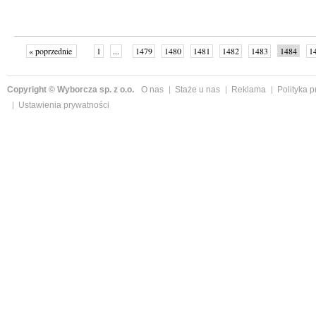
« poprzednie
1
...
1479
1480
1481
1482
1483
1484
1
...
1526
następne »
Copyright © Wyborcza sp. z o.o.
O nas
Staże u nas
Reklama
Polityka 
Ustawienia prywatności