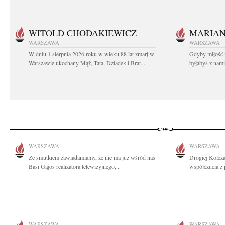
WITOLD CHODAKIEWICZ
MARIA
WARSZAWA
WARSZAWA
W dniu 1 sierpnia 2026 roku w wieku 88 lat zmarł w
Gdyby miłość 
Warszawie ukochany Mąż, Tata, Dziadek i Brat...
byłabyś z nami 
WARSZAWA
WARSZAWA
Ze smutkiem zawiadamiamy, że nie ma już wśród nas
Drogiej Koleża
Basi Gajos realizatora telewizyjnego,...
współczucia z 
WARSZAWA
WARSZAWA