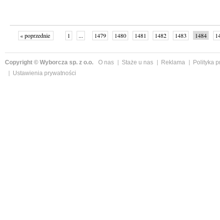
« poprzednie
1
...
1479
1480
1481
1482
1483
1484
1
...
1526
następne »
Copyright © Wyborcza sp. z o.o.
O nas
Staże u nas
Reklama
Polityka 
Ustawienia prywatności