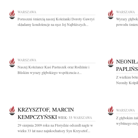
WARSZAWA
WARSZAWA
Poruszeni śmiercią naszej Koleżanki Doroty Gawryś
Wyrazy głębok
składamy kondolencje na ręce Jej Najbliższych...
powodu śmierci
WARSZAWA
NEONIŁ
Naszej Koleżance Kasi Pastuszek oraz Rodzinie i
PAPLIŃ
Bliskim wyrazy głębokiego współczucia z...
Z wielkim ból
Neoniły Kołpik
KRZYSZTOF, MARCIN
WARSZAWA
KEMPCZYŃSKI
WIEK: 33
WARSZAWA
Z głębokim ża
wybitnego reżys
29 sierpnia 2009 roku na Florydzie odszedł nagle w
wieku 33 lat nasz najukochańszy Syn Krzysztof...