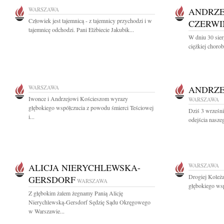
WARSZAWA
ANDRZE
Człowiek jest tajemnicą - z tajemnicy przychodzi i w
CZERWI
tajemnicę odchodzi. Pani Elżbiecie Jakubik...
W dniu 30 sier
ciężkiej choro
WARSZAWA
ANDRZE
Iwonce i Andrzejowi Kościeszom wyrazy
WARSZAWA
głębokiego współczucia z powodu śmierci Teściowej
Dziś 3 wrześni
i...
odejścia nasze
ALICJA NIERYCHLEWSKA-
WARSZAWA
Drogiej Koleż
GERSDORF
WARSZAWA
głębokiego wsp
Z głębokim żalem żegnamy Panią Alicję
Nierychlewską-Gersdorf Sędzię Sądu Okręgowego
w Warszawie...