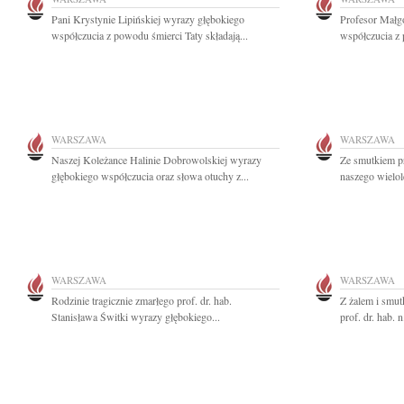
Pani Krystynie Lipińskiej wyrazy głębokiego
Profesor Małg
współczucia z powodu śmierci Taty składają...
współczucia z 
WARSZAWA
WARSZAWA
Naszej Koleżance Halinie Dobrowolskiej wyrazy
Ze smutkiem p
głębokiego współczucia oraz słowa otuchy z...
naszego wielol
WARSZAWA
WARSZAWA
Rodzinie tragicznie zmarłego prof. dr. hab.
Z żalem i smut
Stanisława Świtki wyrazy głębokiego...
prof. dr. hab. 