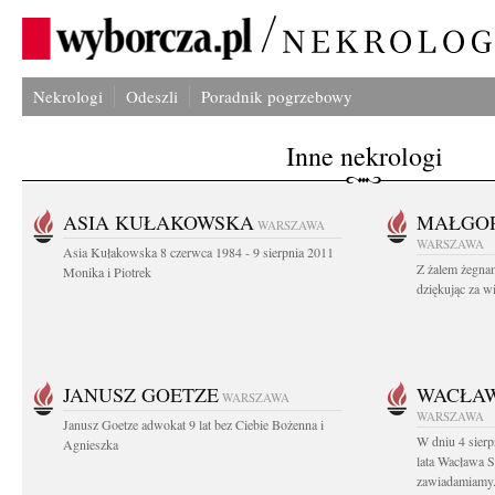
Nekrologi
Odeszli
Poradnik pogrzebowy
Inne nekrologi
ASIA KUŁAKOWSKA
MAŁGOR
WARSZAWA
WARSZAWA
Asia Kułakowska 8 czerwca 1984 - 9 sierpnia 2011
Z żalem żegnam
Monika i Piotrek
dziękując za w
JANUSZ GOETZE
WACŁAW
WARSZAWA
WARSZAWA
Janusz Goetze adwokat 9 lat bez Ciebie Bożenna i
W dniu 4 sier
Agnieszka
lata Wacława 
zawiadamiamy.