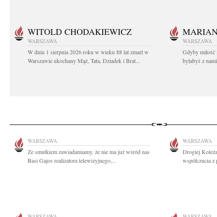
WITOLD CHODAKIEWICZ
MARIA
WARSZAWA
WARSZAWA
W dniu 1 sierpnia 2026 roku w wieku 88 lat zmarł w
Gdyby miłość 
Warszawie ukochany Mąż, Tata, Dziadek i Brat...
byłabyś z nami 
WARSZAWA
WARSZAWA
Ze smutkiem zawiadamiamy, że nie ma już wśród nas
Drogiej Koleża
Basi Gajos realizatora telewizyjnego,...
współczucia z 
WARSZAWA
WARSZAWA