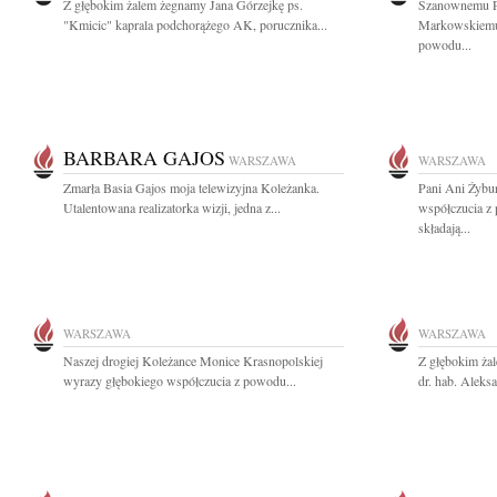
Z głębokim żalem żegnamy Jana Górzejkę ps.
Szanownemu P
"Kmicic" kaprala podchorążego AK, porucznika...
Markowskiemu 
powodu...
BARBARA GAJOS
WARSZAWA
WARSZAWA
Zmarła Basia Gajos moja telewizyjna Koleżanka.
Pani Ani Żybur
Utalentowana realizatorka wizji, jedna z...
współczucia z
składają...
WARSZAWA
WARSZAWA
Naszej drogiej Koleżance Monice Krasnopolskiej
Z głębokim ża
wyrazy głębokiego współczucia z powodu...
dr. hab. Aleks