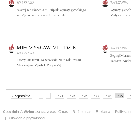
WARSZAWA
WARSZAWA
Naszej Koleżance Ani Filipiak wyrazy głębokiego
Wyrazy głębok
współczucia z powodu śmierci Taty...
Matyjek z powo
MIECZYSŁAW MŁUDZIK
WARSZAWA
WARSZAWA
Żegnaj Marian
Cztery lata temu, 14 września 2005 roku zmarł
Tomasz, Andrz
Mieczysław Młudzik Przyjaciół,...
« poprzednie
1
...
1474
1475
1476
1477
1478
1479
1
...
1526
następne »
Copyright © Wyborcza sp. z o.o.
O nas
Staże u nas
Reklama
Polityka 
Ustawienia prywatności