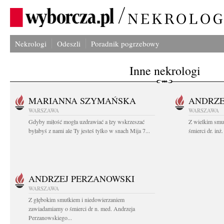
Nekrologi
Odeszli
Poradnik pogrzebowy
Inne nekrologi
MARIANNA SZYMAŃSKA
ANDRZE
WARSZAWA
WARSZAWA
Gdyby miłość mogła uzdrawiać a łzy wskrzeszać
Z wielkim smu
byłabyś z nami ale Ty jesteś tylko w snach Mija 7...
śmierci dr. in
ANDRZEJ PERZANOWSKI
WARSZAWA
Z głębokim smutkiem i niedowierzaniem
zawiadamiamy o śmierci dr n. med. Andrzeja
Perzanowskiego...