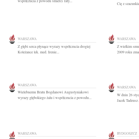
współczucia z powodu śmierci Taty...
Cię z szacunki
WARSZAWA
WARSZAWA
Z głębi serca płynące wyrazy współczucia drogiej
Z wielkim smu
Koleżance lek. med. Irenie...
2009 roku zmar
WARSZAWA
WARSZAWA
Wielebnemu Bratu Bogdanowi Augustyniakowi
W dniu 26 sty
wyrazy głębokiego żalu i współczucia z powodu...
Jacek Tadeusz 
WARSZAWA
BYDGOSZCZ