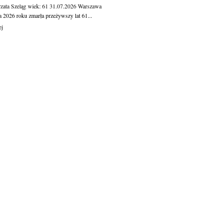
zata Szeląg
wiek: 61
31.07.2026
Warszawa
a 2026 roku zmarła przeżywszy lat 61...
ej