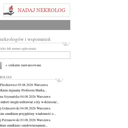
 nekrologów i wspomnień
wisko lub numer ogłoszenia:
+ szukanie zaawansowane
KROLOGI
Pliszkiewicz
05.08.2026
Warszawa
tkiem żegnamy Profesora Marka...
na Szymańska
04.08.2026
Warszawa
miłość mogła uzdrawiać a łzy wskrzeszać...
j Gołaszewski
04.08.2026
Warszawa
kim smutkiem przyjęliśmy wiadomość o...
j Perzanowski
03.08.2026
Warszawa
okim smutkiem i niedowierzaniem...