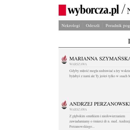
Nekrologi
Odeszli
Poradnik po
MARIANNA SZYMAŃSK
WARSZAWA
Gdyby miłość mogła uzdrawiać a łzy wskrz
byłabyś z nami ale Ty jesteś tylko w snach M
ANDRZEJ PERZANOWSK
WARSZAWA
Z głębokim smutkiem i niedowierzaniem
zawiadamiamy o śmierci dr n. med. Andrzej
Perzanowskiego...