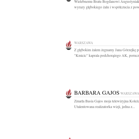
Wielebnemu Bratu Bogdanowi Augustynia
wyrazy głębokiego żalu i współczucia z pow
WARSZAWA
Z głębokim żalem żegnamy Jana Górzejkę p
"Kmicic" kaprala podchorążego AK, poruczn
BARBARA GAJOS
WARSZAW
Zmarła Basia Gajos moja telewizyjna Koleż
Utalentowana realizatorka wizji, jedna z...