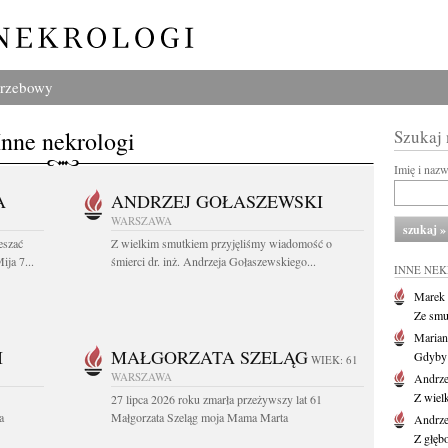
grzebowy
Inne nekrologi
Szukaj
Imię i naz
A
ANDRZEJ GOŁASZEWSKI
WARSZAWA
eszać
Z wielkim smutkiem przyjęliśmy wiadomość o
ija 7...
śmierci dr. inż. Andrzeja Gołaszewskiego...
INNE NE
Marek 
Ze smu
Marian
I
MAŁGORZATA SZELĄG
Gdyby 
WIEK: 61
WARSZAWA
Andrze
Z wiel
27 lipca 2026 roku zmarła przeżywszy lat 61
a
Małgorzata Szeląg moja Mama Marta
Andrze
Z głęb