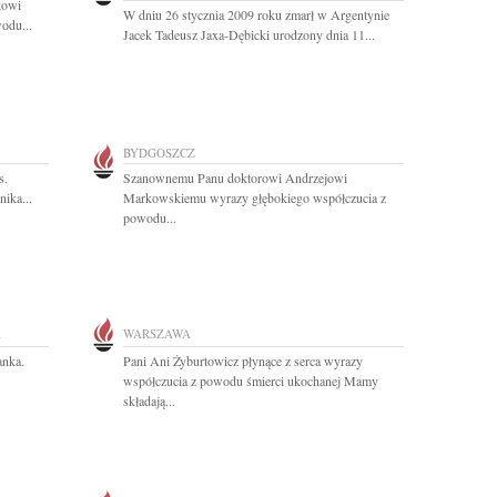
kowi
W dniu 26 stycznia 2009 roku zmarł w Argentynie
odu...
Jacek Tadeusz Jaxa-Dębicki urodzony dnia 11...
BYDGOSZCZ
s.
Szanownemu Panu doktorowi Andrzejowi
ika...
Markowskiemu wyrazy głębokiego współczucia z
powodu...
A
WARSZAWA
anka.
Pani Ani Żyburtowicz płynące z serca wyrazy
współczucia z powodu śmierci ukochanej Mamy
składają...