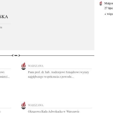
Małgor
27 lipc
+ więc
SKA
za
WARSZAWA
rowi
Panu prof. dr. hab. Andrzejowi Sznajdrowi wyrazy
ierci...
najgłębszego współczucia z powodu...
WARSZAWA
y
Okręgowa Rada Adwokacka w Warszawie