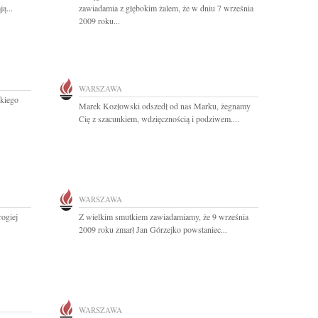
ą...
zawiadamia z głębokim żalem, że w dniu 7 września
2009 roku...
WARSZAWA
okiego
Marek Kozłowski odszedł od nas Marku, żegnamy
Cię z szacunkiem, wdzięcznością i podziwem....
WARSZAWA
rogiej
Z wielkim smutkiem zawiadamiamy, że 9 września
2009 roku zmarł Jan Górzejko powstaniec...
WARSZAWA