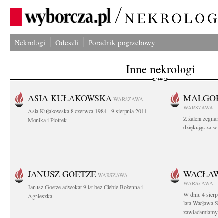
Nekrologi
Odeszli
Poradnik pogrzebowy
Inne nekrologi
ASIA KUŁAKOWSKA
MAŁGOR
WARSZAWA
WARSZAWA
Asia Kułakowska 8 czerwca 1984 - 9 sierpnia 2011
Z żalem żegnam
Monika i Piotrek
dziękując za w
JANUSZ GOETZE
WACŁAW
WARSZAWA
WARSZAWA
Janusz Goetze adwokat 9 lat bez Ciebie Bożenna i
W dniu 4 sier
Agnieszka
lata Wacława 
zawiadamiamy.