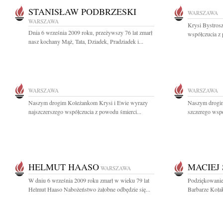
STANISŁAW PODBRZESKI
WARSZAWA
WARSZAWA
Krysi Bystros
Dnia 6 września 2009 roku, przeżywszy 76 lat zmarł
współczucia z
nasz kochany Mąż, Tata, Dziadek, Pradziadek i...
WARSZAWA
WARSZAWA
Naszym drogim Koleżankom Krysi i Ewie wyrazy
Naszym drogim
najszczerszego współczucia z powodu śmierci...
szczerego wspó
HELMUT HAASO
MACIEJ
WARSZAWA
W dniu 6 września 2009 roku zmarł w wieku 79 lat
Podziękowanie
Helmut Haaso Nabożeństwo żałobne odbędzie się...
Barbarze Kołako