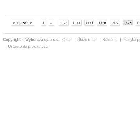
« poprzednie
1
...
1473
1474
1475
1476
1477
1478
1
...
1526
następne »
Copyright © Wyborcza sp. z o.o.
O nas
Staże u nas
Reklama
Polityka 
Ustawienia prywatności