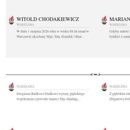
WITOLD CHODAKIEWICZ
MARIA
WARSZAWA
WARSZAWA
W dniu 1 sierpnia 2026 roku w wieku 88 lat zmarł w
Gdyby miłość 
Warszawie ukochany Mąż, Tata, Dziadek i Brat...
byłabyś z nami 
WARSZAWA
WARSZAWA
Drogiemu Radkowi Dudkowi wyrazy głębokiego
Z głębokim żal
współczucia z powodu śmierci Taty składają...
Zbigniewa Dob