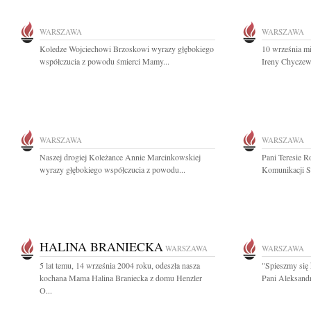
WARSZAWA
WARSZAWA
Koledze Wojciechowi Brzoskowi wyrazy głębokiego
10 września mi
współczucia z powodu śmierci Mamy...
Ireny Chyczews
WARSZAWA
WARSZAWA
Naszej drogiej Koleżance Annie Marcinkowskiej
Pani Teresie R
wyrazy głębokiego współczucia z powodu...
Komunikacji Sp
HALINA BRANIECKA
WARSZAWA
WARSZAWA
5 lat temu, 14 września 2004 roku, odeszła nasza
"Spieszmy się 
kochana Mama Halina Braniecka z domu Henzler
Pani Aleksandr
O...