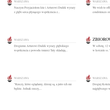
WARSZAWA
WARSZAWA
Naszym Przyjaciołom Izie i Arturowi Dudek wyrazy
We wish to offe
z głębi serca płynącego współczucia z...
condolences on
ZBIOR
WARSZAWA
Drogiemu Arturowi Dudek wyrazy głębokiego
W sobotę, 12 w
współczucia z powodu śmierci Taty składają...
w kościele ss.
WARSZAWA
WARSZAWA
"Rzeczy, które oglądamy, dzisiaj są, a jutro ich nie
Drogiej Koleż
będzie. Jednak rzeczy,...
najgłębszego 