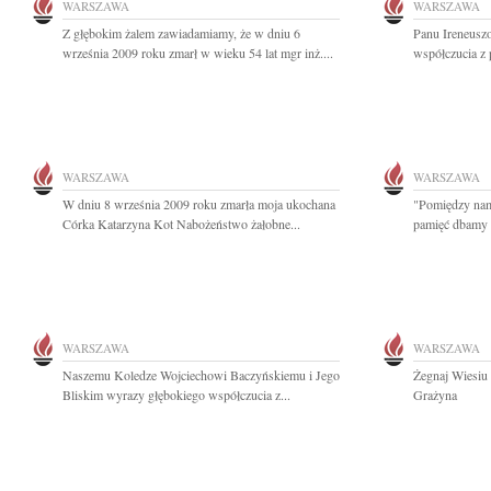
WARSZAWA
WARSZAWA
Z głębokim żalem zawiadamiamy, że w dniu 6
Panu Ireneusz
września 2009 roku zmarł w wieku 54 lat mgr inż....
współczucia z 
WARSZAWA
WARSZAWA
W dniu 8 września 2009 roku zmarła moja ukochana
"Pomiędzy nam
Córka Katarzyna Kot Nabożeństwo żałobne...
pamięć dbamy tr
WARSZAWA
WARSZAWA
Naszemu Koledze Wojciechowi Baczyńskiemu i Jego
Żegnaj Wiesiu
Bliskim wyrazy głębokiego współczucia z...
Grażyna