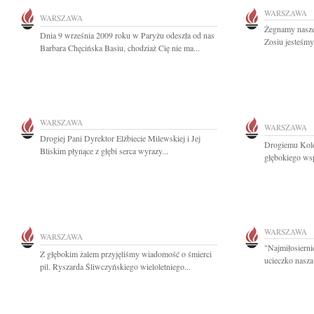
WARSZAWA
WARSZAWA
Żegnamy nasze
Dnia 9 września 2009 roku w Paryżu odeszła od nas
Zosiu jesteśmy
Barbara Chęcińska Basiu, chodziaż Cię nie ma...
WARSZAWA
WARSZAWA
Drogiej Pani Dyrektor Elżbiecie Milewskiej i Jej
Drogiemu Kole
Bliskim płynące z głębi serca wyrazy...
głębokiego ws
WARSZAWA
WARSZAWA
"Najmiłosierni
Z głębokim żalem przyjęliśmy wiadomość o śmierci
ucieczko nasza
pil. Ryszarda Śliwczyńskiego wieloletniego...