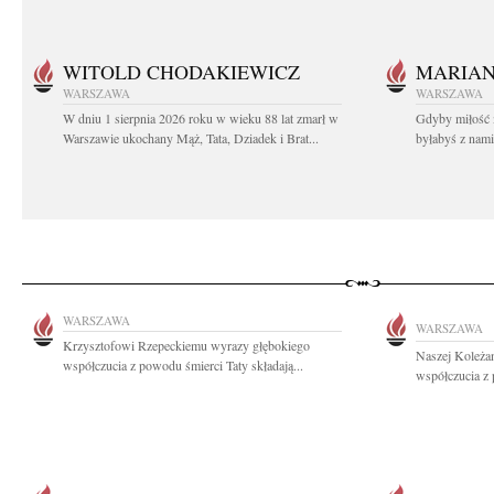
WITOLD CHODAKIEWICZ
MARIA
WARSZAWA
WARSZAWA
W dniu 1 sierpnia 2026 roku w wieku 88 lat zmarł w
Gdyby miłość 
Warszawie ukochany Mąż, Tata, Dziadek i Brat...
byłabyś z nami 
WARSZAWA
WARSZAWA
Krzysztofowi Rzepeckiemu wyrazy głębokiego
Naszej Koleża
współczucia z powodu śmierci Taty składają...
współczucia z