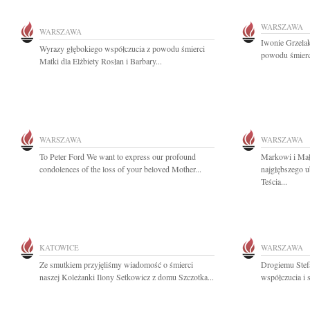
WARSZAWA
WARSZAWA
Iwonie Grzela
Wyrazy głębokiego współczucia z powodu śmierci
powodu śmierci 
Matki dla Elżbiety Rosłan i Barbary...
WARSZAWA
WARSZAWA
To Peter Ford We want to express our profound
Markowi i Ma
condolences of the loss of your beloved Mother...
najgłębszego u
Teścia...
KATOWICE
WARSZAWA
Ze smutkiem przyjęliśmy wiadomość o śmierci
Drogiemu Stef
naszej Koleżanki Ilony Setkowicz z domu Szczotka...
współczucia i 