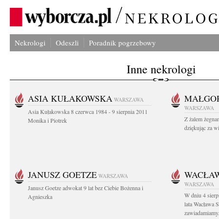
Nekrologi
Odeszli
Poradnik pogrzebowy
Inne nekrologi
ASIA KUŁAKOWSKA
MAŁGOR
WARSZAWA
WARSZAWA
Asia Kułakowska 8 czerwca 1984 - 9 sierpnia 2011
Z żalem żegnam
Monika i Piotrek
dziękując za w
JANUSZ GOETZE
WACŁAW
WARSZAWA
WARSZAWA
Janusz Goetze adwokat 9 lat bez Ciebie Bożenna i
W dniu 4 sier
Agnieszka
lata Wacława 
zawiadamiamy.