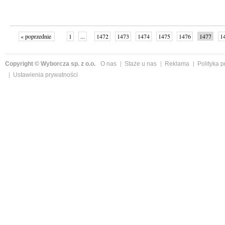
« poprzednie
1
...
1472
1473
1474
1475
1476
1477
1
...
1526
następne »
Copyright © Wyborcza sp. z o.o.
O nas
Staże u nas
Reklama
Polityka 
Ustawienia prywatności