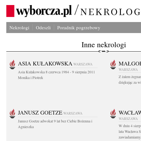
Nekrologi
Odeszli
Poradnik pogrzebowy
Inne nekrologi
ASIA KUŁAKOWSKA
MAŁGOR
WARSZAWA
WARSZAWA
Asia Kułakowska 8 czerwca 1984 - 9 sierpnia 2011
Z żalem żegnam
Monika i Piotrek
dziękując za w
JANUSZ GOETZE
WACŁAW
WARSZAWA
WARSZAWA
Janusz Goetze adwokat 9 lat bez Ciebie Bożenna i
W dniu 4 sier
Agnieszka
lata Wacława 
zawiadamiamy.