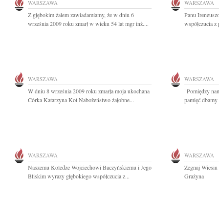
WARSZAWA
WARSZAWA
Z głębokim żalem zawiadamiamy, że w dniu 6
Panu Ireneusz
września 2009 roku zmarł w wieku 54 lat mgr inż....
współczucia z 
WARSZAWA
WARSZAWA
W dniu 8 września 2009 roku zmarła moja ukochana
"Pomiędzy nam
Córka Katarzyna Kot Nabożeństwo żałobne...
pamięć dbamy tr
WARSZAWA
WARSZAWA
Naszemu Koledze Wojciechowi Baczyńskiemu i Jego
Żegnaj Wiesiu
Bliskim wyrazy głębokiego współczucia z...
Grażyna