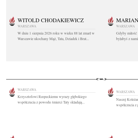
WITOLD CHODAKIEWICZ
MARIA
WARSZAWA
WARSZAWA
W dniu 1 sierpnia 2026 roku w wieku 88 lat zmarł w
Gdyby miłość 
Warszawie ukochany Mąż, Tata, Dziadek i Brat...
byłabyś z nami 
WARSZAWA
WARSZAWA
Krzysztofowi Rzepeckiemu wyrazy głębokiego
Naszej Koleża
współczucia z powodu śmierci Taty składają...
współczucia z