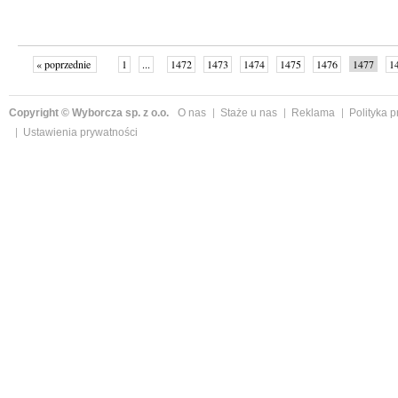
« poprzednie
1
...
1472
1473
1474
1475
1476
1477
1
...
1526
następne »
Copyright © Wyborcza sp. z o.o.
O nas
Staże u nas
Reklama
Polityka 
Ustawienia prywatności