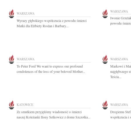
WARSZAWA
WARSZAWA
Iwonie Grzela
Wyrazy głębokiego współczucia z powodu śmierci
powodu śmierci 
Matki dla Elżbiety Rosłan i Barbary...
WARSZAWA
WARSZAWA
To Peter Ford We want to express our profound
Markowi i Ma
condolences of the loss of your beloved Mother...
najgłębszego u
Teścia...
KATOWICE
WARSZAWA
Ze smutkiem przyjęliśmy wiadomość o śmierci
Drogiemu Stef
naszej Koleżanki Ilony Setkowicz z domu Szczotka...
współczucia i 