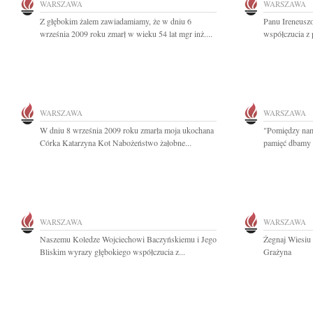
WARSZAWA
WARSZAWA
Z głębokim żalem zawiadamiamy, że w dniu 6
Panu Ireneusz
września 2009 roku zmarł w wieku 54 lat mgr inż....
współczucia z 
WARSZAWA
WARSZAWA
W dniu 8 września 2009 roku zmarła moja ukochana
"Pomiędzy nam
Córka Katarzyna Kot Nabożeństwo żałobne...
pamięć dbamy tr
WARSZAWA
WARSZAWA
Naszemu Koledze Wojciechowi Baczyńskiemu i Jego
Żegnaj Wiesiu
Bliskim wyrazy głębokiego współczucia z...
Grażyna