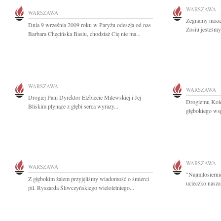
WARSZAWA
WARSZAWA
Żegnamy nasze
Dnia 9 września 2009 roku w Paryżu odeszła od nas
Zosiu jesteśmy
Barbara Chęcińska Basiu, chodziaż Cię nie ma...
WARSZAWA
WARSZAWA
Drogiej Pani Dyrektor Elżbiecie Milewskiej i Jej
Drogiemu Kole
Bliskim płynące z głębi serca wyrazy...
głębokiego ws
WARSZAWA
WARSZAWA
"Najmiłosierni
Z głębokim żalem przyjęliśmy wiadomość o śmierci
ucieczko nasza
pil. Ryszarda Śliwczyńskiego wieloletniego...