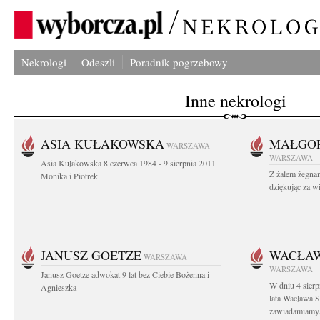
Nekrologi
Odeszli
Poradnik pogrzebowy
Inne nekrologi
ASIA KUŁAKOWSKA
MAŁGOR
WARSZAWA
WARSZAWA
Asia Kułakowska 8 czerwca 1984 - 9 sierpnia 2011
Z żalem żegnam
Monika i Piotrek
dziękując za w
JANUSZ GOETZE
WACŁAW
WARSZAWA
WARSZAWA
Janusz Goetze adwokat 9 lat bez Ciebie Bożenna i
W dniu 4 sier
Agnieszka
lata Wacława 
zawiadamiamy.