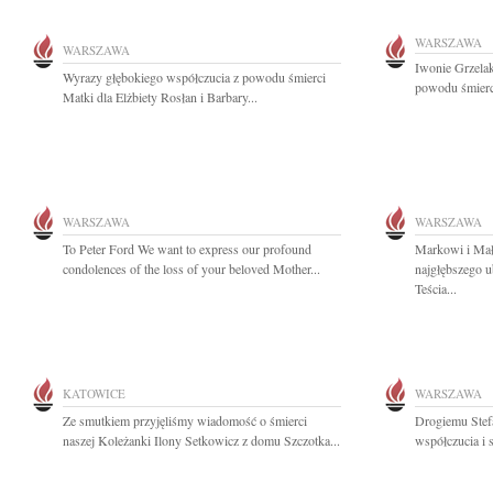
WARSZAWA
WARSZAWA
Iwonie Grzela
Wyrazy głębokiego współczucia z powodu śmierci
powodu śmierci 
Matki dla Elżbiety Rosłan i Barbary...
WARSZAWA
WARSZAWA
To Peter Ford We want to express our profound
Markowi i Ma
condolences of the loss of your beloved Mother...
najgłębszego u
Teścia...
KATOWICE
WARSZAWA
Ze smutkiem przyjęliśmy wiadomość o śmierci
Drogiemu Stef
naszej Koleżanki Ilony Setkowicz z domu Szczotka...
współczucia i 