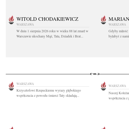
WITOLD CHODAKIEWICZ
MARIA
WARSZAWA
WARSZAWA
W dniu 1 sierpnia 2026 roku w wieku 88 lat zmarł w
Gdyby miłość 
Warszawie ukochany Mąż, Tata, Dziadek i Brat...
byłabyś z nami 
WARSZAWA
WARSZAWA
Krzysztofowi Rzepeckiemu wyrazy głębokiego
Naszej Koleża
współczucia z powodu śmierci Taty składają...
współczucia z