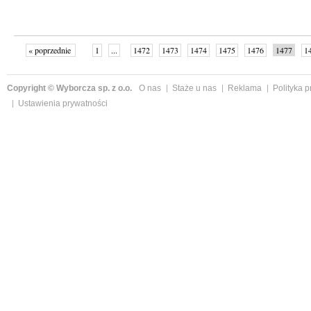
« poprzednie
1
...
1472
1473
1474
1475
1476
1477
1
...
1526
następne »
Copyright © Wyborcza sp. z o.o.
O nas
Staże u nas
Reklama
Polityka 
Ustawienia prywatności