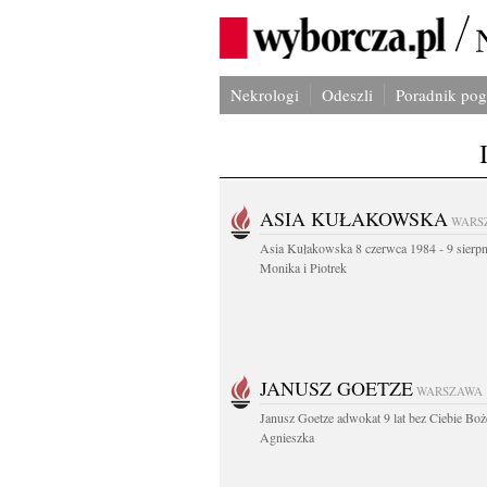
Nekrologi
Odeszli
Poradnik po
ASIA KUŁAKOWSKA
WARS
Asia Kułakowska 8 czerwca 1984 - 9 sierp
Monika i Piotrek
JANUSZ GOETZE
WARSZAWA
Janusz Goetze adwokat 9 lat bez Ciebie Boż
Agnieszka