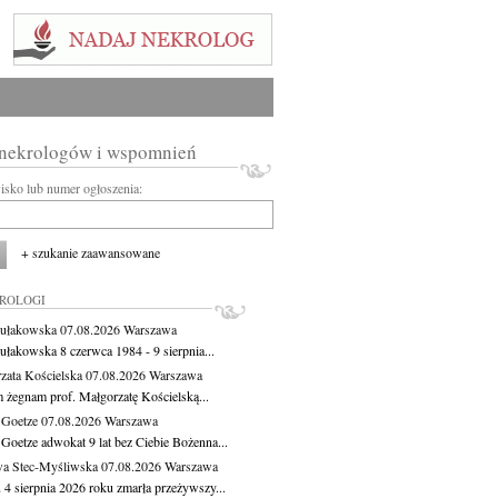
 nekrologów i wspomnień
wisko lub numer ogłoszenia:
+ szukanie zaawansowane
KROLOGI
ułakowska
07.08.2026
Warszawa
ułakowska 8 czerwca 1984 - 9 sierpnia...
zata Kościelska
07.08.2026
Warszawa
m żegnam prof. Małgorzatę Kościelską...
 Goetze
07.08.2026
Warszawa
 Goetze adwokat 9 lat bez Ciebie Bożenna...
a Stec-Myśliwska
07.08.2026
Warszawa
 4 sierpnia 2026 roku zmarła przeżywszy...