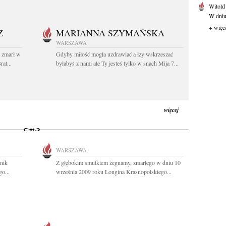
Witold
W dniu 
+ więc
Z
MARIANNA SZYMAŃSKA
WARSZAWA
t zmarł w
Gdyby miłość mogła uzdrawiać a łzy wskrzeszać
at...
byłabyś z nami ale Ty jesteś tylko w snach Mija 7...
więcej
WARSZAWA
znik
Z głębokim smutkiem żegnamy, zmarłego w dniu 10
o...
września 2009 roku Longina Krasnopolskiego...