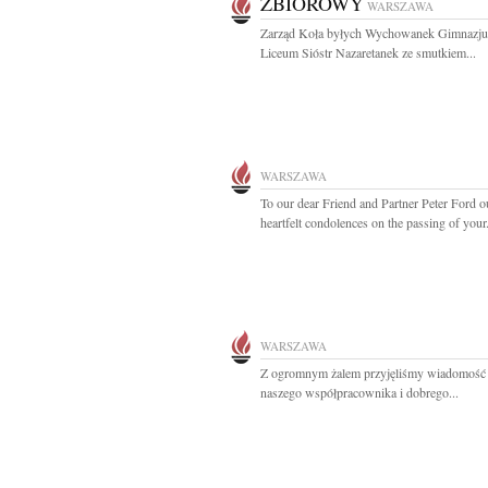
ZBIOROWY
WARSZAWA
Zarząd Koła byłych Wychowanek Gimnazju
Liceum Sióstr Nazaretanek ze smutkiem...
WARSZAWA
To our dear Friend and Partner Peter Ford o
heartfelt condolences on the passing of your.
WARSZAWA
Z ogromnym żalem przyjęliśmy wiadomość 
naszego współpracownika i dobrego...