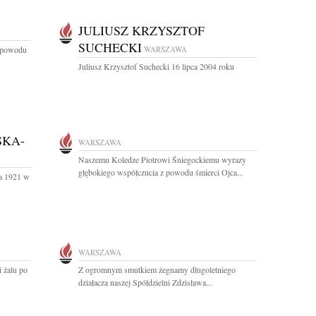
JULIUSZ KRZYSZTOF
SUCHECKI
z powodu
WARSZAWA
Juliusz Krzysztof Suchecki 16 lipca 2004 roku
SKA-
WARSZAWA
Naszemu Koledze Piotrowi Śniegockiemu wyrazy
głębokiego współczucia z powodu śmierci Ojca...
ia 1921 w
WARSZAWA
 żalu po
Z ogromnym smutkiem żegnamy długoletniego
działacza naszej Spółdzielni Zdzisława...