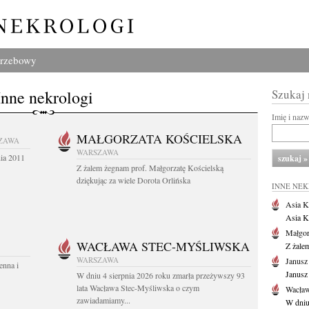
grzebowy
Inne nekrologi
Szukaj
Imię i naz
MAŁGORZATA KOŚCIELSKA
ZAWA
WARSZAWA
nia 2011
Z żalem żegnam prof. Małgorzatę Kościelską
dziękując za wiele Dorota Orlińska
INNE NE
Asia K
Asia K
Małgor
WACŁAWA STEC-MYŚLIWSKA
Z żale
WARSZAWA
Janusz
enna i
Janusz
W dniu 4 sierpnia 2026 roku zmarła przeżywszy 93
lata Wacława Stec-Myśliwska o czym
Wacław
zawiadamiamy...
W dniu