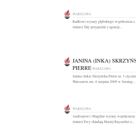
WARSZAWA
Radkowi wyrazy głębokiego współczucia 
śmierci Taty przyjaciele z agencji...
JANINA (INKA) SKRZYŃ
PIERRE
WARSZAWA
Janina (Inka) Skrzyńska-Pierre ur. 3 styczn
Warszawie zm. 4 sierpnia 2009 w Seraing...
WARSZAWA
Andrzejowi i Magdzie wyrazy współczucia i
śmierci Ewy składają Maciej Rayzacher z...