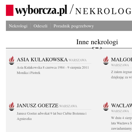
Nekrologi
Odeszli
Poradnik pogrzebowy
Inne nekrologi
ASIA KUŁAKOWSKA
MAŁGOR
WARSZAWA
WARSZAWA
Asia Kułakowska 8 czerwca 1984 - 9 sierpnia 2011
Z żalem żegnam
Monika i Piotrek
dziękując za w
JANUSZ GOETZE
WACŁAW
WARSZAWA
WARSZAWA
Janusz Goetze adwokat 9 lat bez Ciebie Bożenna i
W dniu 4 sier
Agnieszka
lata Wacława 
zawiadamiamy.