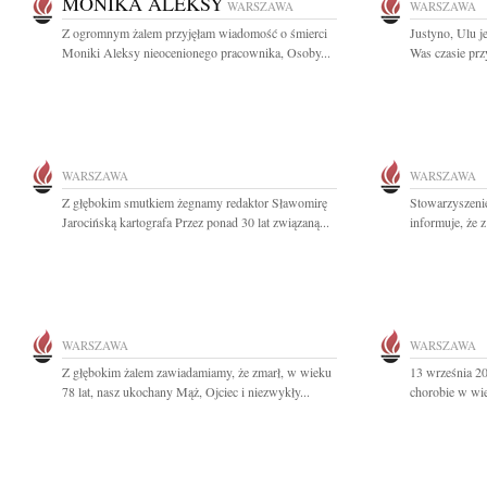
MONIKA ALEKSY
WARSZAWA
WARSZAWA
Z ogromnym żalem przyjęłam wiadomość o śmierci
Justyno, Ulu 
Moniki Aleksy nieocenionego pracownika, Osoby...
Was czasie przy
WARSZAWA
WARSZAWA
Z głębokim smutkiem żegnamy redaktor Sławomirę
Stowarzyszeni
Jarocińską kartografa Przez ponad 30 lat związaną...
informuje, że 
WARSZAWA
WARSZAWA
Z głębokim żalem zawiadamiamy, że zmarł, w wieku
13 września 20
78 lat, nasz ukochany Mąż, Ojciec i niezwykły...
chorobie w wie