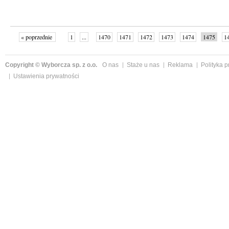
« poprzednie
1
...
1470
1471
1472
1473
1474
1475
1
...
1526
następne »
Copyright © Wyborcza sp. z o.o.
O nas
Staże u nas
Reklama
Polityka 
Ustawienia prywatności