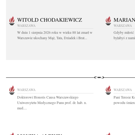
WITOLD CHODAKIEWICZ
MARIA
WARSZAWA
WARSZAWA
W dniu 1 sierpnia 2026 roku w wieku 88 lat zmarł w
Gdyby miłość 
Warszawie ukochany Mąż, Tata, Dziadek i Brat...
byłabyś z nami 
WARSZAWA
WARSZAWA
Doktorowi Honoris Causa Warszawskiego
Pani Teresie K
Uniwersytetu Medycznego Panu prof. dr. hab. n.
powodu śmierci
med....