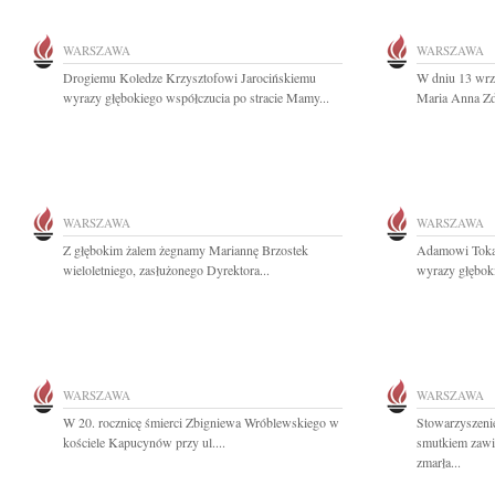
WARSZAWA
WARSZAWA
Drogiemu Koledze Krzysztofowi Jarocińskiemu
W dniu 13 wrze
wyrazy głębokiego współczucia po stracie Mamy...
Maria Anna Zdz
WARSZAWA
WARSZAWA
Z głębokim żalem żegnamy Mariannę Brzostek
Adamowi Tokaj
wieloletniego, zasłużonego Dyrektora...
wyrazy głębok
WARSZAWA
WARSZAWA
W 20. rocznicę śmierci Zbigniewa Wróblewskiego w
Stowarzyszenie
kościele Kapucynów przy ul....
smutkiem zawi
zmarła...