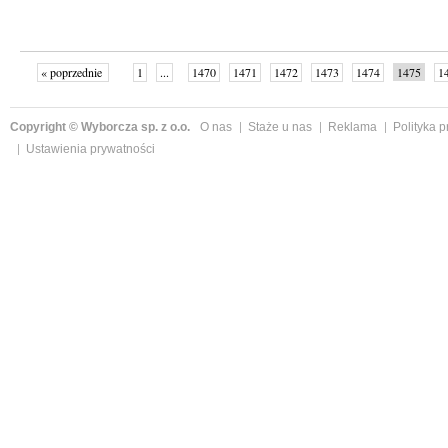
« poprzednie
1
...
1470
1471
1472
1473
1474
1475
1
...
1526
następne »
Copyright © Wyborcza sp. z o.o.
O nas
Staże u nas
Reklama
Polityka 
Ustawienia prywatności