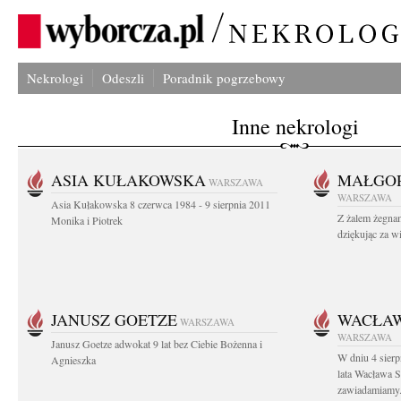
Nekrologi
Odeszli
Poradnik pogrzebowy
Inne nekrologi
ASIA KUŁAKOWSKA
MAŁGOR
WARSZAWA
WARSZAWA
Asia Kułakowska 8 czerwca 1984 - 9 sierpnia 2011
Z żalem żegnam
Monika i Piotrek
dziękując za w
JANUSZ GOETZE
WACŁAW
WARSZAWA
WARSZAWA
Janusz Goetze adwokat 9 lat bez Ciebie Bożenna i
W dniu 4 sier
Agnieszka
lata Wacława 
zawiadamiamy.