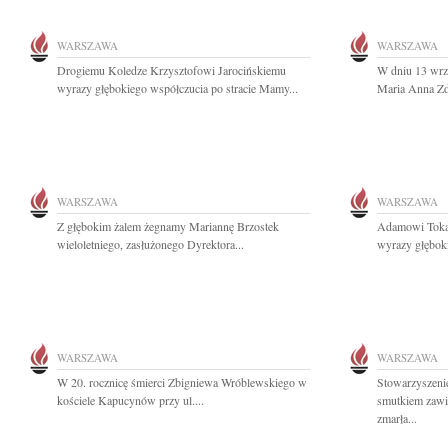
WARSZAWA
WARSZAWA
Drogiemu Koledze Krzysztofowi Jarocińskiemu
W dniu 13 wrze
wyrazy głębokiego współczucia po stracie Mamy...
Maria Anna Zdz
WARSZAWA
WARSZAWA
Z głębokim żalem żegnamy Mariannę Brzostek
Adamowi Tokaj
wieloletniego, zasłużonego Dyrektora...
wyrazy głębok
WARSZAWA
WARSZAWA
W 20. rocznicę śmierci Zbigniewa Wróblewskiego w
Stowarzyszenie
kościele Kapucynów przy ul....
smutkiem zawi
zmarła...