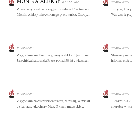
MONIKA ALEKSY
WARSZAWA
WARSZAWA
Z ogromnym żalem przyjęłam wiadomość o śmierci
Justyno, Ulu 
Moniki Aleksy nieocenionego pracownika, Osoby...
Was czasie przy
WARSZAWA
WARSZAWA
Z głębokim smutkiem żegnamy redaktor Sławomirę
Stowarzyszeni
Jarocińską kartografa Przez ponad 30 lat związaną...
informuje, że 
WARSZAWA
WARSZAWA
Z głębokim żalem zawiadamiamy, że zmarł, w wieku
13 września 20
78 lat, nasz ukochany Mąż, Ojciec i niezwykły...
chorobie w wie