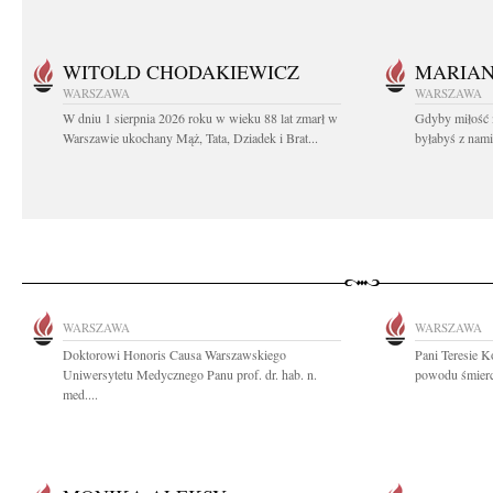
WITOLD CHODAKIEWICZ
MARIA
WARSZAWA
WARSZAWA
W dniu 1 sierpnia 2026 roku w wieku 88 lat zmarł w
Gdyby miłość 
Warszawie ukochany Mąż, Tata, Dziadek i Brat...
byłabyś z nami 
WARSZAWA
WARSZAWA
Doktorowi Honoris Causa Warszawskiego
Pani Teresie K
Uniwersytetu Medycznego Panu prof. dr. hab. n.
powodu śmierci
med....