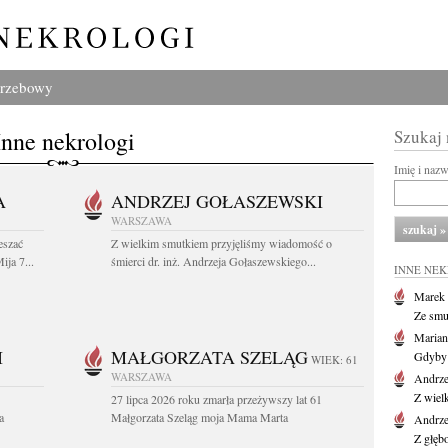
grzebowy
Inne nekrologi
Szukaj
Imię i naz
A
ANDRZEJ GOŁASZEWSKI
WARSZAWA
eszać
Z wielkim smutkiem przyjęliśmy wiadomość o
ija 7...
śmierci dr. inż. Andrzeja Gołaszewskiego...
INNE NE
Marek 
Ze smu
Marian
I
MAŁGORZATA SZELĄG
Gdyby 
WIEK: 61
WARSZAWA
Andrze
Z wiel
27 lipca 2026 roku zmarła przeżywszy lat 61
a
Małgorzata Szeląg moja Mama Marta
Andrze
Z głęb