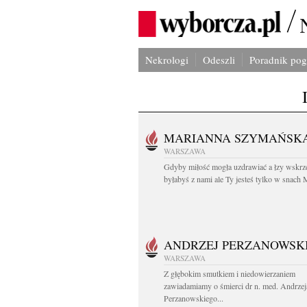
Nekrologi
Odeszli
Poradnik po
MARIANNA SZYMAŃSK
WARSZAWA
Gdyby miłość mogła uzdrawiać a łzy wskrz
byłabyś z nami ale Ty jesteś tylko w snach M
ANDRZEJ PERZANOWSK
WARSZAWA
Z głębokim smutkiem i niedowierzaniem
zawiadamiamy o śmierci dr n. med. Andrzej
Perzanowskiego...