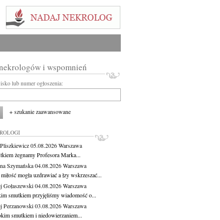
 nekrologów i wspomnień
wisko lub numer ogłoszenia:
+ szukanie zaawansowane
KROLOGI
Pliszkiewicz
05.08.2026
Warszawa
tkiem żegnamy Profesora Marka...
na Szymańska
04.08.2026
Warszawa
miłość mogła uzdrawiać a łzy wskrzeszać...
j Gołaszewski
04.08.2026
Warszawa
kim smutkiem przyjęliśmy wiadomość o...
j Perzanowski
03.08.2026
Warszawa
okim smutkiem i niedowierzaniem...