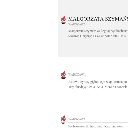
MAŁGORZATA SZYMAŃ
WARSZAWA
Małgorzata Szymańska Żegnaj najukochańs
Siostro! Dziękuję Ci za wspólne lata Basia
WARSZAWA
Alkowi wyrazy głębokiego współczucia po 
Taty składają Stenia, Asia, Marcin i Maciek
WARSZAWA
Profesorowi dr. hab. med. Kazimierzowi