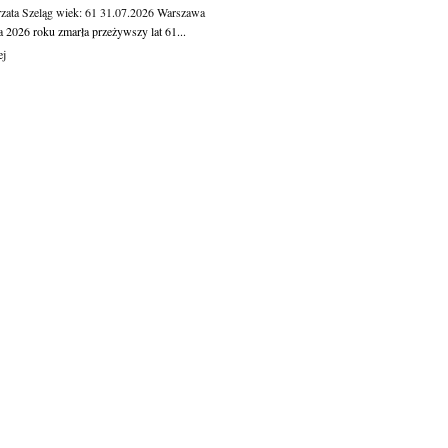
zata Szeląg
wiek: 61
31.07.2026
Warszawa
a 2026 roku zmarła przeżywszy lat 61...
ej