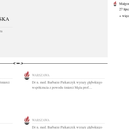
Małgor
27 lipc
+ więc
SKA
za
WARSZAWA
śmierci
Dr n. med. Barbarze Piekarczyk wyrazy głębokiego
współczucia z powodu śmierci Męża prof....
WARSZAWA
Dr n. med. Barbarze Piekarczyk wyrazy głębokiego