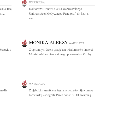
WARSZAWA
iaka Tatę
Doktorowi Honoris Causa Warszawskiego
h...
Uniwersytetu Medycznego Panu prof. dr. hab. n.
med....
MONIKA ALEKSY
WARSZAWA
łczucia z
Z ogromnym żalem przyjęłam wiadomość o śmierci
Moniki Aleksy nieocenionego pracownika, Osoby...
WARSZAWA
ym dla
Z głębokim smutkiem żegnamy redaktor Sławomirę
Jarocińską kartografa Przez ponad 30 lat związaną...