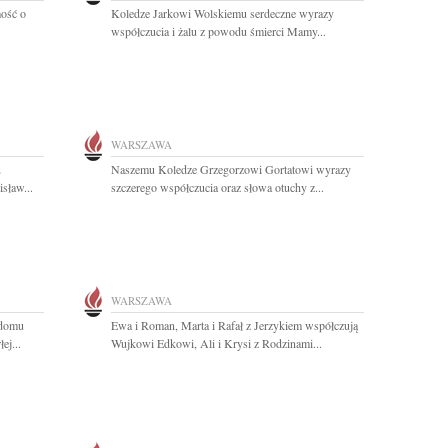
ość o
Koledze Jarkowi Wolskiemu serdeczne wyrazy
współczucia i żalu z powodu śmierci Mamy...
WARSZAWA
2
Naszemu Koledze Grzegorzowi Gortatowi wyrazy
sław...
szczerego współczucia oraz słowa otuchy z...
WARSZAWA
 domu
Ewa i Roman, Marta i Rafał z Jerzykiem współczują
ej...
Wujkowi Edkowi, Ali i Krysi z Rodzinami...