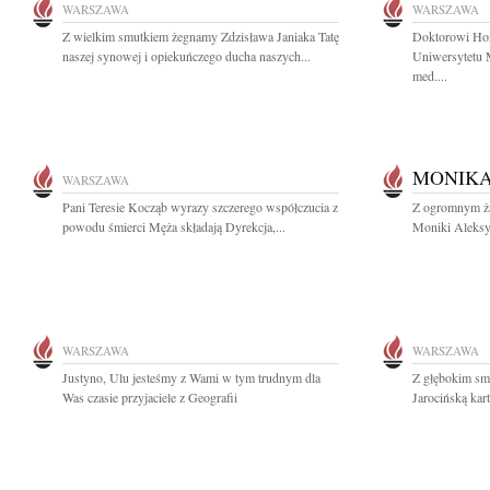
WARSZAWA
WARSZAWA
Z wielkim smutkiem żegnamy Zdzisława Janiaka Tatę
Doktorowi Ho
naszej synowej i opiekuńczego ducha naszych...
Uniwersytetu M
med....
MONIKA
WARSZAWA
Pani Teresie Kocząb wyrazy szczerego współczucia z
Z ogromnym ża
powodu śmierci Męża składają Dyrekcja,...
Moniki Aleksy
WARSZAWA
WARSZAWA
Justyno, Ulu jesteśmy z Wami w tym trudnym dla
Z głębokim sm
Was czasie przyjaciele z Geografii
Jarocińską kart