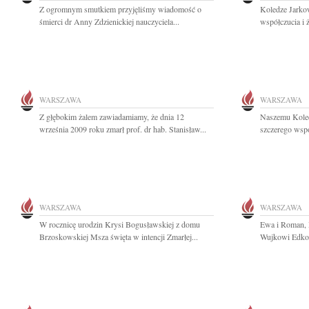
Z ogromnym smutkiem przyjęliśmy wiadomość o
Koledze Jarko
śmierci dr Anny Zdzienickiej nauczyciela...
współczucia i 
WARSZAWA
WARSZAWA
Z głębokim żalem zawiadamiamy, że dnia 12
Naszemu Koled
września 2009 roku zmarł prof. dr hab. Stanisław...
szczerego wspó
WARSZAWA
WARSZAWA
W rocznicę urodzin Krysi Bogusławskiej z domu
Ewa i Roman, M
Brzoskowskiej Msza święta w intencji Zmarłej...
Wujkowi Edkowi