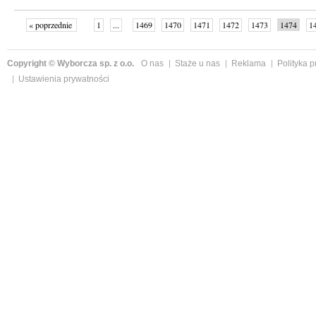
« poprzednie
1
...
1469
1470
1471
1472
1473
1474
1
...
1526
następne »
Copyright © Wyborcza sp. z o.o.
O nas
Staże u nas
Reklama
Polityka 
Ustawienia prywatności