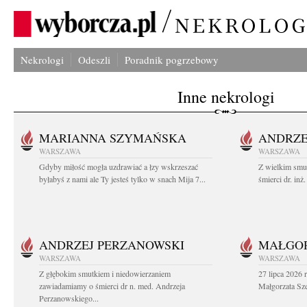
Nekrologi
Odeszli
Poradnik pogrzebowy
Inne nekrologi
MARIANNA SZYMAŃSKA
ANDRZE
WARSZAWA
WARSZAWA
Gdyby miłość mogła uzdrawiać a łzy wskrzeszać
Z wielkim smu
byłabyś z nami ale Ty jesteś tylko w snach Mija 7...
śmierci dr. in
ANDRZEJ PERZANOWSKI
MAŁGOR
WARSZAWA
WARSZAWA
Z głębokim smutkiem i niedowierzaniem
27 lipca 2026 
zawiadamiamy o śmierci dr n. med. Andrzeja
Małgorzata Sz
Perzanowskiego...