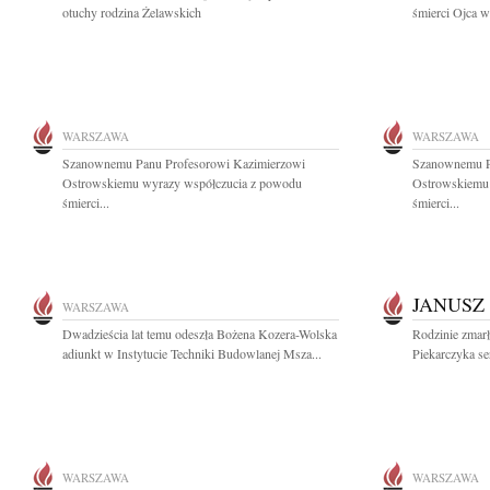
otuchy rodzina Żelawskich
śmierci Ojca w
WARSZAWA
WARSZAWA
Szanownemu Panu Profesorowi Kazimierzowi
Szanownemu P
Ostrowskiemu wyrazy współczucia z powodu
Ostrowskiemu
śmierci...
śmierci...
JANUSZ
WARSZAWA
Dwadzieścia lat temu odeszła Bożena Kozera-Wolska
Rodzinie zmarł
adiunkt w Instytucie Techniki Budowlanej Msza...
Piekarczyka se
WARSZAWA
WARSZAWA