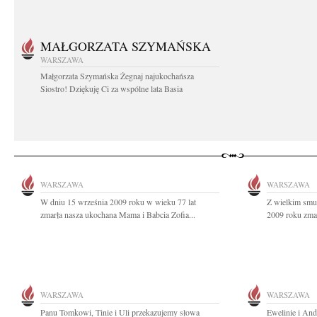
MAŁGORZATA SZYMAŃSKA
WARSZAWA
Małgorzata Szymańska Żegnaj najukochańsza
Siostro! Dziękuję Ci za wspólne lata Basia
WARSZAWA
WARSZAWA
W dniu 15 września 2009 roku w wieku 77 lat
Z wielkim smu
zmarła nasza ukochana Mama i Babcia Zofia...
2009 roku zmarł
WARSZAWA
WARSZAWA
Panu Tomkowi, Tinie i Uli przekazujemy słowa
Ewelinie i An