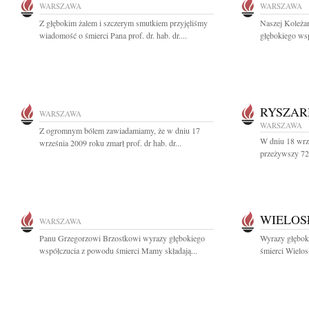
WARSZAWA
WARSZAWA
Z głębokim żalem i szczerym smutkiem przyjęliśmy
Naszej Koleża
wiadomość o śmierci Pana prof. dr. hab. dr....
głębokiego wsp
RYSZAR
WARSZAWA
WARSZAWA
Z ogromnym bólem zawiadamiamy, że w dniu 17
W dniu 18 wrze
września 2009 roku zmarł prof. dr hab. dr...
przeżywszy 72 l
WIELOS
WARSZAWA
Panu Grzegorzowi Brzostkowi wyrazy głębokiego
Wyrazy głębok
współczucia z powodu śmierci Mamy składają...
śmierci Wielos