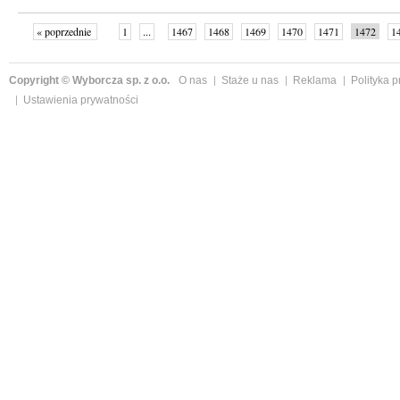
« poprzednie
1
...
1467
1468
1469
1470
1471
1472
1
...
1526
następne »
Copyright © Wyborcza sp. z o.o.
O nas
Staże u nas
Reklama
Polityka 
Ustawienia prywatności