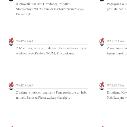
Kierownik Zakładu Ortodoncji Instytutu
Pogrążona w s
Stomatologii WUM Pani dr Barbarze Siemińskiej-
prof. dr. hab. 
Piekarczyk...
WARSZAWA
WARSZAWA
Z bólem żegnamy prof. dr. hab. Janusza Piekarczyka
Z wielkim smu
wieloletniego Rektora WUM, Prodziekana...
śmierci prof. d
WARSZAWA
WARSZAWA
Z żalem i smutkiem żegnamy Pana profesora dr. hab.
Drogiemu Kol
n. med. Janusza Piekarczyka składając...
Najbliższym wy