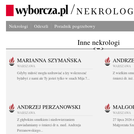
Nekrologi
Odeszli
Poradnik pogrzebowy
Inne nekrologi
MARIANNA SZYMAŃSKA
ANDRZE
WARSZAWA
WARSZAWA
Gdyby miłość mogła uzdrawiać a łzy wskrzeszać
Z wielkim smu
byłabyś z nami ale Ty jesteś tylko w snach Mija 7...
śmierci dr. in
ANDRZEJ PERZANOWSKI
MAŁGOR
WARSZAWA
WARSZAWA
Z głębokim smutkiem i niedowierzaniem
27 lipca 2026 
zawiadamiamy o śmierci dr n. med. Andrzeja
Małgorzata Sz
Perzanowskiego...