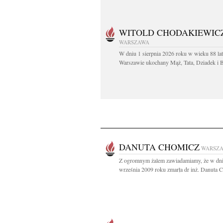
WITOLD CHODAKIEWIC
WARSZAWA
W dniu 1 sierpnia 2026 roku w wieku 88 la
Warszawie ukochany Mąż, Tata, Dziadek i Br
DANUTA CHOMICZ
WARSZ
Z ogromnym żalem zawiadamiamy, że w dn
września 2009 roku zmarła dr inż. Danuta C