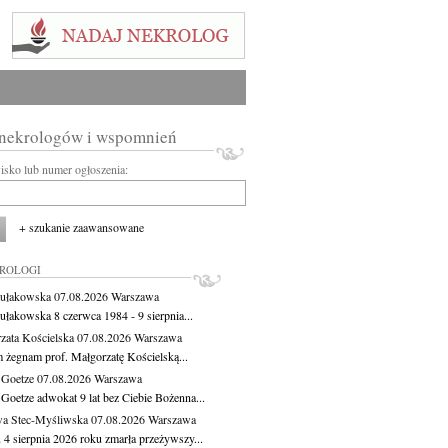
 nekrologów i wspomnień
wisko lub numer ogłoszenia:
+ szukanie zaawansowane
KROLOGI
ułakowska
07.08.2026
Warszawa
ułakowska 8 czerwca 1984 - 9 sierpnia...
zata Kościelska
07.08.2026
Warszawa
m żegnam prof. Małgorzatę Kościelską...
 Goetze
07.08.2026
Warszawa
 Goetze adwokat 9 lat bez Ciebie Bożenna...
a Stec-Myśliwska
07.08.2026
Warszawa
 4 sierpnia 2026 roku zmarła przeżywszy...