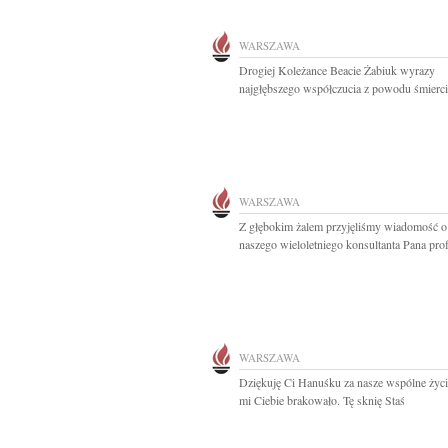
WARSZAWA
Drogiej Koleżance Beacie Żabiuk wyrazy
najgłębszego współczucia z powodu śmierci 
WARSZAWA
Z głębokim żalem przyjęliśmy wiadomość o
naszego wieloletniego konsultanta Pana prof.
WARSZAWA
Dziękuję Ci Hanuśku za nasze wspólne życi
mi Ciebie brakowało. Tę sknię Staś