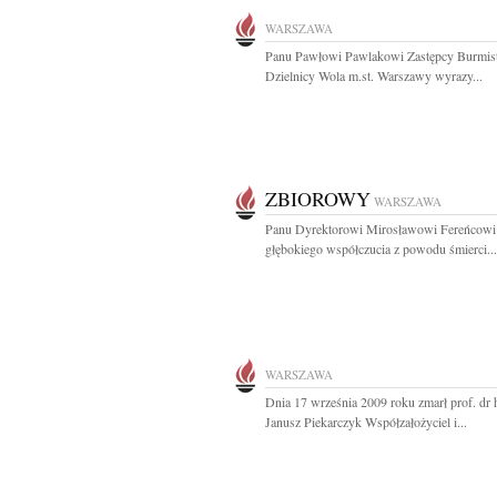
WARSZAWA
Panu Pawłowi Pawlakowi Zastępcy Burmist
Dzielnicy Wola m.st. Warszawy wyrazy...
ZBIOROWY
WARSZAWA
Panu Dyrektorowi Mirosławowi Fereńcowi
głębokiego współczucia z powodu śmierci...
WARSZAWA
Dnia 17 września 2009 roku zmarł prof. dr h
Janusz Piekarczyk Współzałożyciel i...