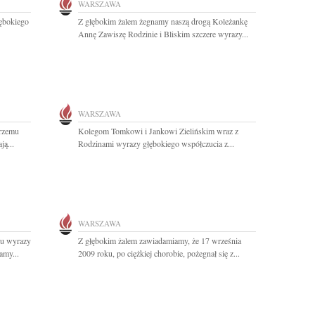
WARSZAWA
ębokiego
Z głębokim żalem żegnamy naszą drogą Koleżankę
Annę Zawiszę Rodzinie i Bliskim szczere wyrazy...
WARSZAWA
erzemu
Kolegom Tomkowi i Jankowi Zielińskim wraz z
ją...
Rodzinami wyrazy głębokiego współczucia z...
WARSZAWA
u wyrazy
Z głębokim żalem zawiadamiamy, że 17 września
amy...
2009 roku, po ciężkiej chorobie, pożegnał się z...