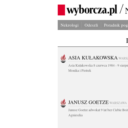
Nekrologi
Odeszli
Poradnik po
ASIA KUŁAKOWSKA
WARS
Asia Kułakowska 8 czerwca 1984 - 9 sierp
Monika i Piotrek
JANUSZ GOETZE
WARSZAWA
Janusz Goetze adwokat 9 lat bez Ciebie Boż
Agnieszka