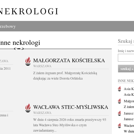
grzebowy
Inne nekrologi
Szukaj
Imię i naz
MAŁGORZATA KOŚCIELSKA
ZAWA
WARSZAWA
nia 2011
Z żalem żegnam prof. Małgorzatę Kościelską
dziękując za wiele Dorota Orlińska
INNE NE
Asia K
Asia K
Małgor
WACŁAWA STEC-MYŚLIWSKA
Z żale
WARSZAWA
Janusz
enna i
Janusz
W dniu 4 sierpnia 2026 roku zmarła przeżywszy 93
lata Wacława Stec-Myśliwska o czym
Wacław
zawiadamiamy...
W dniu