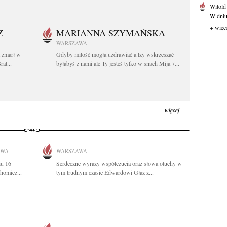
Witold
W dniu 
+ więc
Z
MARIANNA SZYMAŃSKA
WARSZAWA
t zmarł w
Gdyby miłość mogła uzdrawiać a łzy wskrzeszać
at...
byłabyś z nami ale Ty jesteś tylko w snach Mija 7...
więcej
AWA
WARSZAWA
iu 16
Serdeczne wyrazy współczucia oraz słowa otuchy w
homicz...
tym trudnym czasie Edwardowi Głaz z...