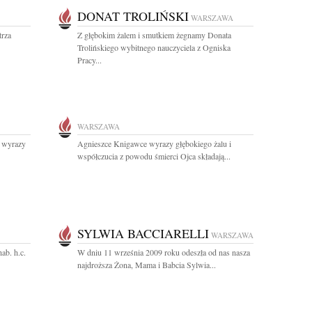
DONAT TROLIŃSKI
WARSZAWA
rza
Z głębokim żalem i smutkiem żegnamy Donata
Trolińskiego wybitnego nauczyciela z Ogniska
Pracy...
WARSZAWA
 wyrazy
Agnieszce Knigawce wyrazy głębokiego żalu i
współczucia z powodu śmierci Ojca składają...
SYLWIA BACCIARELLI
WARSZAWA
ab. h.c.
W dniu 11 września 2009 roku odeszła od nas nasza
najdroższa Żona, Mama i Babcia Sylwia...