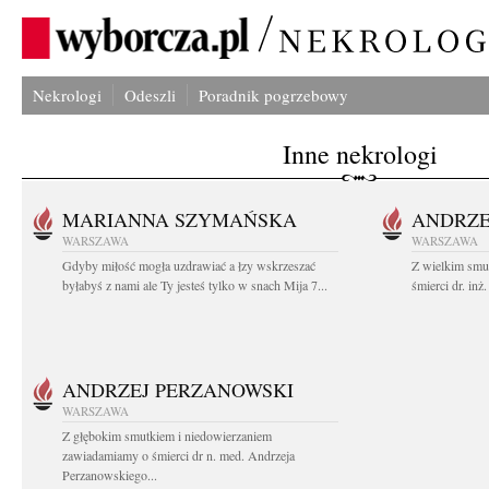
Nekrologi
Odeszli
Poradnik pogrzebowy
Inne nekrologi
MARIANNA SZYMAŃSKA
ANDRZE
WARSZAWA
WARSZAWA
Gdyby miłość mogła uzdrawiać a łzy wskrzeszać
Z wielkim smu
byłabyś z nami ale Ty jesteś tylko w snach Mija 7...
śmierci dr. in
ANDRZEJ PERZANOWSKI
WARSZAWA
Z głębokim smutkiem i niedowierzaniem
zawiadamiamy o śmierci dr n. med. Andrzeja
Perzanowskiego...