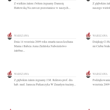
Z wielkim żalem i bólem żegnamy Danusię
Z głębokim ża
Hattowską Na zawsze pozostaniesz w naszych...
naszego wielole
WARSZAWA
WARSZAWA
Dnia 14 września 2009 roku zmarła nasza kochana
Dziękuję Ci Ha
Mama i Babcia Anna Zielińska Nabożeństwo
mi Ciebie brak
żałobne...
WARSZAWA
WARSZAWA
Z głębokim żalem żegnamy J.M. Rektora prof. dra
Podziękowanie
hab. med. Janusza Piekarczyka W Zmarłym tracimy...
września 2009 