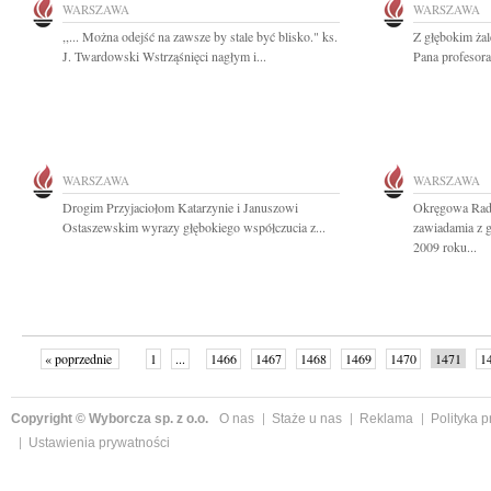
WARSZAWA
WARSZAWA
,,... Można odejść na zawsze by stale być blisko." ks.
Z głębokim ża
J. Twardowski Wstrząśnięci nagłym i...
Pana profesora 
WARSZAWA
WARSZAWA
Drogim Przyjaciołom Katarzynie i Januszowi
Okręgowa Rad
Ostaszewskim wyrazy głębokiego współczucia z...
zawiadamia z g
2009 roku...
« poprzednie
1
...
1466
1467
1468
1469
1470
1471
1
...
1526
następne »
Copyright © Wyborcza sp. z o.o.
O nas
Staże u nas
Reklama
Polityka 
Ustawienia prywatności