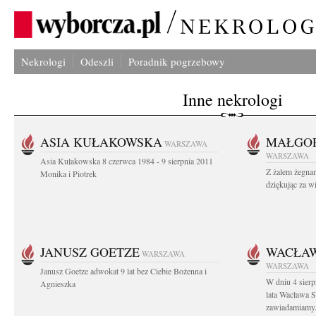
Nekrologi
Odeszli
Poradnik pogrzebowy
Inne nekrologi
ASIA KUŁAKOWSKA
MAŁGOR
WARSZAWA
WARSZAWA
Asia Kułakowska 8 czerwca 1984 - 9 sierpnia 2011
Z żalem żegnam
Monika i Piotrek
dziękując za w
JANUSZ GOETZE
WACŁAW
WARSZAWA
WARSZAWA
Janusz Goetze adwokat 9 lat bez Ciebie Bożenna i
W dniu 4 sier
Agnieszka
lata Wacława 
zawiadamiamy.