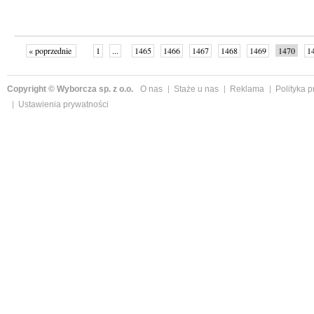
« poprzednie
1
...
1465
1466
1467
1468
1469
1470
1
...
1526
następne »
Copyright © Wyborcza sp. z o.o.
O nas
Staże u nas
Reklama
Polityka 
Ustawienia prywatności