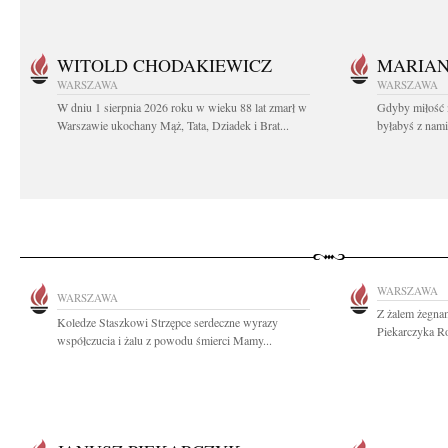
WITOLD CHODAKIEWICZ
MARIA
WARSZAWA
WARSZAWA
W dniu 1 sierpnia 2026 roku w wieku 88 lat zmarł w
Gdyby miłość 
Warszawie ukochany Mąż, Tata, Dziadek i Brat...
byłabyś z nami 
WARSZAWA
WARSZAWA
Z żalem żegnamy
Koledze Staszkowi Strzępce serdeczne wyrazy
Piekarczyka Ro
współczucia i żalu z powodu śmierci Mamy...