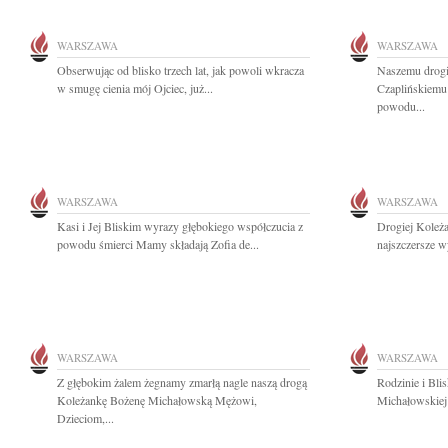
WARSZAWA
WARSZAWA
Obserwując od blisko trzech lat, jak powoli wkracza
Naszemu drog
w smugę cienia mój Ojciec, już...
Czaplińskiemu
powodu...
WARSZAWA
WARSZAWA
Kasi i Jej Bliskim wyrazy głębokiego współczucia z
Drogiej Koleża
powodu śmierci Mamy składają Zofia de...
najszczersze w
WARSZAWA
WARSZAWA
Z głębokim żalem żegnamy zmarłą nagle naszą drogą
Rodzinie i Bli
Koleżankę Bożenę Michałowską Mężowi,
Michałowskiej 
Dzieciom,...