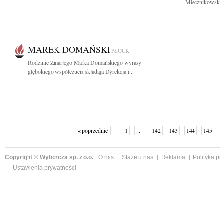
Miecznikowską
MAREK DOMAŃSKI
PŁOCK
Rodzinie Zmarłego Marka Domańskiego wyrazy
głębokiego współczucia składają Dyrekcja i...
« poprzednie
1
...
142
143
144
145
Copyright © Wyborcza sp. z o.o.
O nas
Staże u nas
Reklama
Polityka 
Ustawienia prywatności