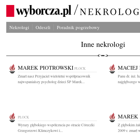
Nekrologi
Odeszli
Poradnik pogrzebowy
Inne nekrologi
MAREK PIOTROWSKI
MACIEJ
PŁOCK
Zmarł nasz Przyjaciel wieloletni współpracownik
Panu dr. inż. 
najwspanialszy psycholog dzieci ŚP Marek...
najgłębszego w
MAREK 
PŁOCK
Wyrazy głębokiego współczucia po stracie Córeczki
Z głębokim żal
Grzegorzowi Klimczykowi i...
2009 r. zmarł w