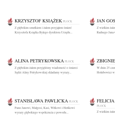
KRZYSZTOF KSIĄŻEK
JAN GO
PŁOCK
Z głębokim smutkiem i żalem przyjąłem śmierć
Z wielkim żal
Krzysztofa Książka Byłego dyrektora Urzędu...
Radnego Jana 
ALINA PETRYKOWSKA
ZBIGNI
PŁOCK
Z głębokim żalem przyjęliśmy wiadomość o śmierci
W dniu 25 czer
Sędzi Aliny Petrykowskiej składamy wyrazy...
Hołubowicz wyb
STANISŁAWA PAWLICKA
FELICJ
PŁOCK
PŁOCK
Panu Janowi, Małgosi, Kasi, Witkowi i Heńkowi
Z wielkim żale
wyrazy glębokiego współczucia z powodu...