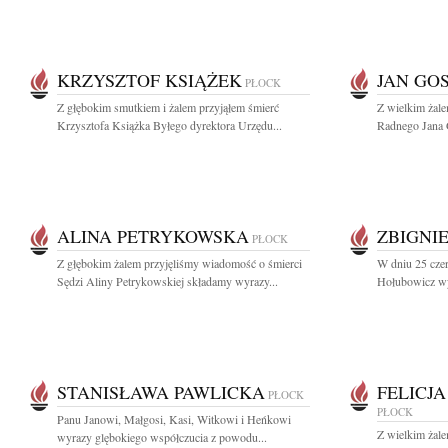
KRZYSZTOF KSIĄŻEK
JAN GO
PŁOCK
Z głębokim smutkiem i żalem przyjąłem śmierć
Z wielkim żal
Krzysztofa Książka Byłego dyrektora Urzędu...
Radnego Jana 
ALINA PETRYKOWSKA
ZBIGNI
PŁOCK
Z głębokim żalem przyjęliśmy wiadomość o śmierci
W dniu 25 czer
Sędzi Aliny Petrykowskiej składamy wyrazy...
Hołubowicz wyb
STANISŁAWA PAWLICKA
FELICJ
PŁOCK
PŁOCK
Panu Janowi, Małgosi, Kasi, Witkowi i Heńkowi
Z wielkim żale
wyrazy glębokiego współczucia z powodu...