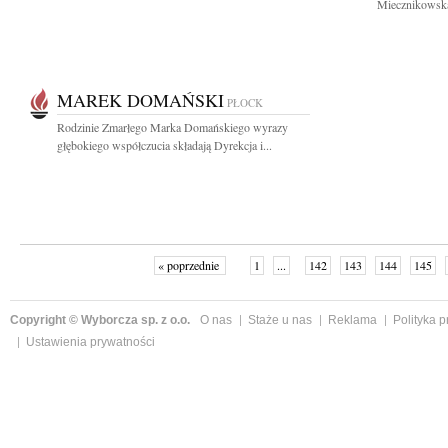
Miecznikowską
MAREK DOMAŃSKI
PŁOCK
Rodzinie Zmarłego Marka Domańskiego wyrazy
głębokiego współczucia składają Dyrekcja i...
« poprzednie
1
...
142
143
144
145
Copyright © Wyborcza sp. z o.o.
O nas
Staże u nas
Reklama
Polityka 
Ustawienia prywatności