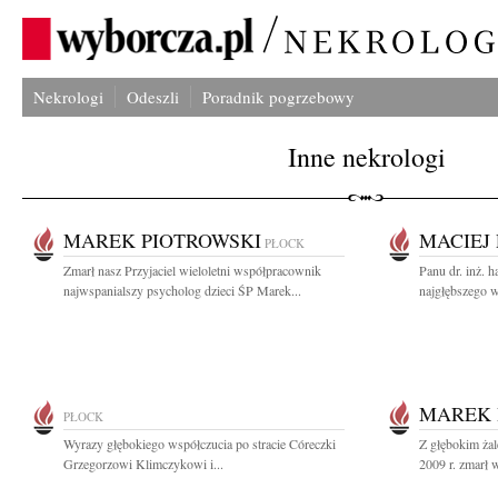
Nekrologi
Odeszli
Poradnik pogrzebowy
Inne nekrologi
MAREK PIOTROWSKI
MACIEJ
PŁOCK
Zmarł nasz Przyjaciel wieloletni współpracownik
Panu dr. inż. 
najwspanialszy psycholog dzieci ŚP Marek...
najgłębszego w
MAREK 
PŁOCK
Wyrazy głębokiego współczucia po stracie Córeczki
Z głębokim żal
Grzegorzowi Klimczykowi i...
2009 r. zmarł w