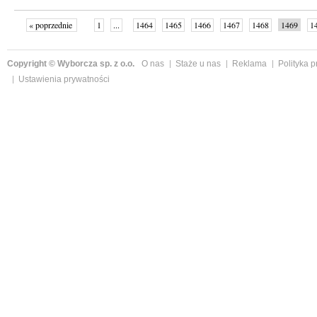
« poprzednie
1
...
1464
1465
1466
1467
1468
1469
1
...
1526
następne »
Copyright © Wyborcza sp. z o.o.
O nas
Staże u nas
Reklama
Polityka 
Ustawienia prywatności