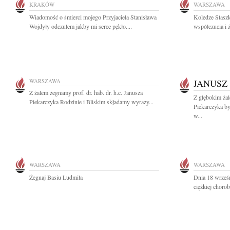
KRAKÓW
WARSZAWA
Wiadomość o śmierci mojego Przyjaciela Stanisława
Koledze Stasz
Wojdyły odczułem jakby mi serce pękło....
współczucia i 
WARSZAWA
JANUSZ
Z żalem żegnamy prof. dr. hab. dr. h.c. Janusza
Z głębokim ża
Piekarczyka Rodzinie i Bliskim składamy wyrazy...
Piekarczyka b
w...
WARSZAWA
WARSZAWA
Żegnaj Basiu Ludmiła
Dnia 18 wrześn
ciężkiej chorob