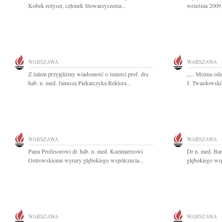
Kobek reżyser, członek Stowarzyszenia...
września 2009 
WARSZAWA
WARSZAWA
Z żalem przyjęliśmy wiadomość o śmierci prof. dra
,,... Można ode
hab. n. med. Janusza Piekarczyka Rektora...
J. Twardowski 
WARSZAWA
WARSZAWA
Panu Profesorowi dr. hab. n. med. Kazimierzowi
Dr n. med. Bar
Ostrowskiemu wyrazy głębokiego współczucia...
głębokiego wsp
WARSZAWA
WARSZAWA