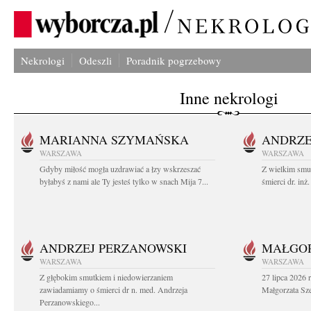
Nekrologi
Odeszli
Poradnik pogrzebowy
Inne nekrologi
MARIANNA SZYMAŃSKA
ANDRZE
WARSZAWA
WARSZAWA
Gdyby miłość mogła uzdrawiać a łzy wskrzeszać
Z wielkim smu
byłabyś z nami ale Ty jesteś tylko w snach Mija 7...
śmierci dr. in
ANDRZEJ PERZANOWSKI
MAŁGOR
WARSZAWA
WARSZAWA
Z głębokim smutkiem i niedowierzaniem
27 lipca 2026 
zawiadamiamy o śmierci dr n. med. Andrzeja
Małgorzata Sz
Perzanowskiego...