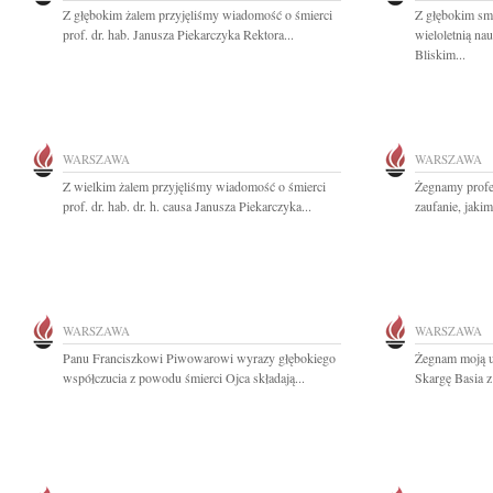
Z głębokim żalem przyjęliśmy wiadomość o śmierci
Z głębokim sm
prof. dr. hab. Janusza Piekarczyka Rektora...
wieloletnią na
Bliskim...
WARSZAWA
WARSZAWA
Z wielkim żalem przyjęliśmy wiadomość o śmierci
Żegnamy profes
prof. dr. hab. dr. h. causa Janusza Piekarczyka...
zaufanie, jaki
WARSZAWA
WARSZAWA
Panu Franciszkowi Piwowarowi wyrazy głębokiego
Żegnam moją u
współczucia z powodu śmierci Ojca składają...
Skargę Basia 