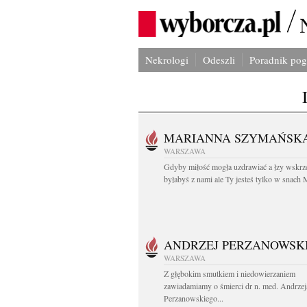
Nekrologi
Odeszli
Poradnik po
MARIANNA SZYMAŃSK
WARSZAWA
Gdyby miłość mogła uzdrawiać a łzy wskrz
byłabyś z nami ale Ty jesteś tylko w snach M
ANDRZEJ PERZANOWSK
WARSZAWA
Z głębokim smutkiem i niedowierzaniem
zawiadamiamy o śmierci dr n. med. Andrzej
Perzanowskiego...