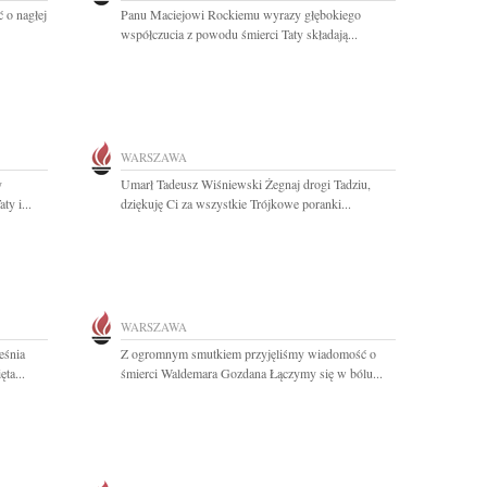
 o nagłej
Panu Maciejowi Rockiemu wyrazy głębokiego
współczucia z powodu śmierci Taty składają...
WARSZAWA
y
Umarł Tadeusz Wiśniewski Żegnaj drogi Tadziu,
y i...
dziękuję Ci za wszystkie Trójkowe poranki...
WARSZAWA
eśnia
Z ogromnym smutkiem przyjęliśmy wiadomość o
ta...
śmierci Waldemara Gozdana Łączymy się w bólu...