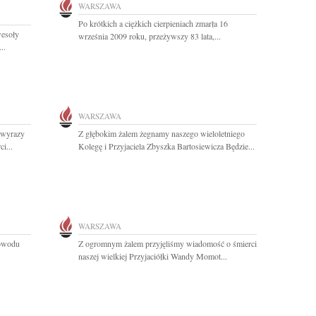
WARSZAWA
Po krótkich a ciężkich cierpieniach zmarła 16
wesoły
września 2009 roku, przeżywszy 83 lata,...
..
WARSZAWA
 wyrazy
Z głębokim żalem żegnamy naszego wieloletniego
i...
Kolegę i Przyjaciela Zbyszka Bartosiewicza Będzie...
WARSZAWA
powodu
Z ogromnym żalem przyjęliśmy wiadomość o śmierci
naszej wielkiej Przyjaciółki Wandy Momot...