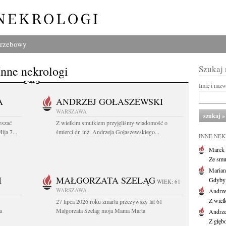
grzebowy
Inne nekrologi
Szukaj
Imię i naz
A
ANDRZEJ GOŁASZEWSKI
WARSZAWA
eszać
Z wielkim smutkiem przyjęliśmy wiadomość o
ija 7...
śmierci dr. inż. Andrzeja Gołaszewskiego...
INNE NE
Marek 
Ze smu
Marian
I
MAŁGORZATA SZELĄG
Gdyby 
WIEK: 61
WARSZAWA
Andrze
Z wiel
27 lipca 2026 roku zmarła przeżywszy lat 61
a
Małgorzata Szeląg moja Mama Marta
Andrze
Z głęb