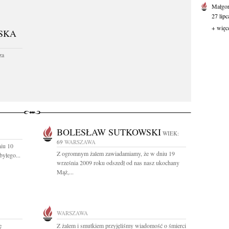
Małgor
27 lipc
+ więc
SKA
za
BOLESŁAW SUTKOWSKI
WIEK:
69
WARSZAWA
iu 10
Z ogromnym żalem zawiadamiamy, że w dniu 19
yłego...
września 2009 roku odszedł od nas nasz ukochany
Mąż,...
WARSZAWA
ę
Z żalem i smutkiem przyjęliśmy wiadomość o śmierci