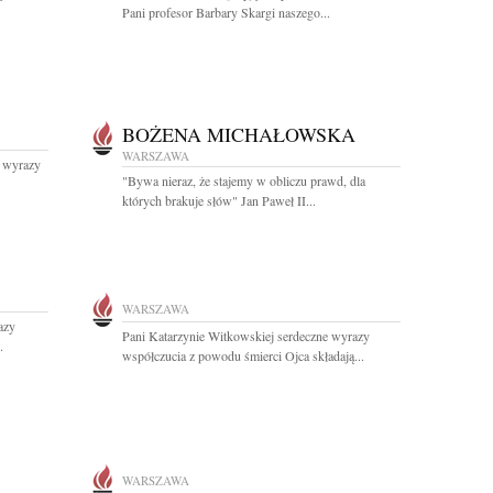
Pani profesor Barbary Skargi naszego...
BOŻENA MICHAŁOWSKA
WARSZAWA
 wyrazy
"Bywa nieraz, że stajemy w obliczu prawd, dla
których brakuje słów" Jan Paweł II...
WARSZAWA
azy
Pani Katarzynie Witkowskiej serdeczne wyrazy
.
współczucia z powodu śmierci Ojca składają...
WARSZAWA