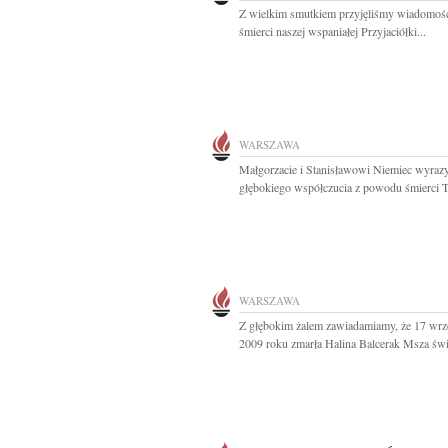
Z wielkim smutkiem przyjęliśmy wiadomość
śmierci naszej wspaniałej Przyjaciółki...
WARSZAWA
Małgorzacie i Stanisławowi Niemiec wyraz
głębokiego współczucia z powodu śmierci Tat
WARSZAWA
Z głębokim żalem zawiadamiamy, że 17 wrz
2009 roku zmarła Halina Balcerak Msza świę