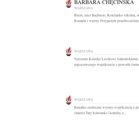
BARBARA CHĘCIŃSKA
WARSZAWA
Basiu, nasz Bachusie, Koleżanko szkolna, 
Kumplu i wierny Przyjacielu przedwcześnie.
WARSZAWA
Naszemu Koledze Leszkowi Sałasińskiemu
najszczerszego współczucia z powodu śmierc
WARSZAWA
Renatko serdeczne wyrazy współczucia z 
śmierci Taty koleżanki i koledzy z...