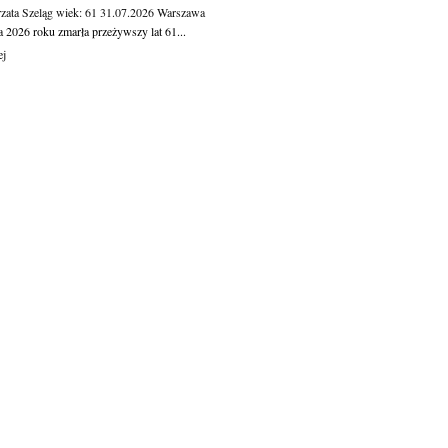
zata Szeląg
wiek: 61
31.07.2026
Warszawa
a 2026 roku zmarła przeżywszy lat 61...
ej