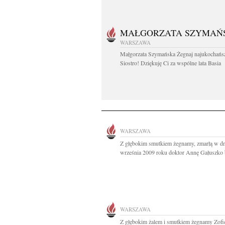
MAŁGORZATA SZYMAŃ
WARSZAWA
Małgorzata Szymańska Żegnaj najukochańs
Siostro! Dziękuję Ci za wspólne lata Basia
WARSZAWA
Z głębokim smutkiem żegnamy, zmarłą w dn
września 2009 roku doktor Annę Gałuszko b
WARSZAWA
Z głębokim żalem i smutkiem żegnamy Zofi