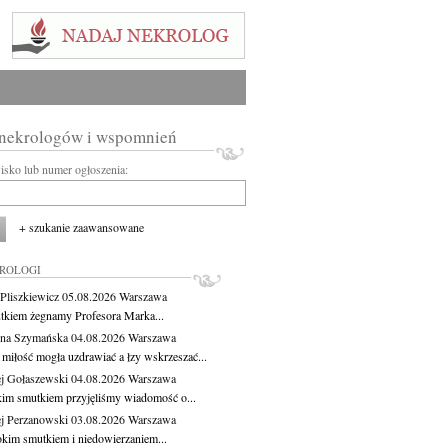
 nekrologów i wspomnień
wisko lub numer ogłoszenia:
+ szukanie zaawansowane
KROLOGI
Pliszkiewicz
05.08.2026
Warszawa
tkiem żegnamy Profesora Marka...
na Szymańska
04.08.2026
Warszawa
miłość mogła uzdrawiać a łzy wskrzeszać...
j Gołaszewski
04.08.2026
Warszawa
kim smutkiem przyjęliśmy wiadomość o...
j Perzanowski
03.08.2026
Warszawa
okim smutkiem i niedowierzaniem...