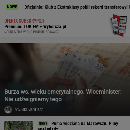
Oficjalnie: Klub z Ekstraklasy pobił rekord transferowy! Gwiazdor od
NOWE
OFERTA SUBSKRYPCJI
Premium: TOK FM + Wyborcza.pl
MOCNE MEDIA W DUO PAKIECIE. SPRAWDŹ
Burza ws. wieku emerytalnego. Wiceminister:
Nie udźwigniemy tego
DOMINIKA MACIEJASZ
Puma widziana na Mazowszu. Pilny
apel władz