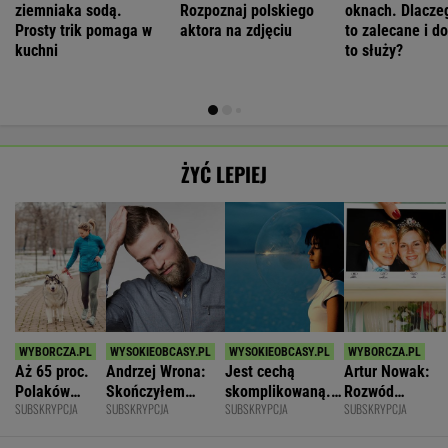
ziemniaka sodą.
Rozpoznaj polskiego
oknach. Dlaczeg
Prosty trik pomaga w
aktora na zdjęciu
to zalecane i d
kuchni
to służy?
ŻYĆ LEPIEJ
Aż 65 proc.
Andrzej Wrona:
Jest cechą
Artur Nowak:
Polaków
Skończyłem
skomplikowaną.
Rozwód
SUBSKRYPCJA
SUBSKRYPCJA
SUBSKRYPCJA
SUBSKRYPCJA
odczuwa
karierę, bo
Sprawia, że silniej
odsłania dużo
ruchowstręt.
chciałem być
przeżywamy stres
więcej niż