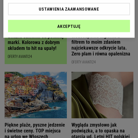
USTAWIENIA ZAAWANSOWANE
AKCEPTUJĘ
Wodoodporna mgiełka z
Śliczne sukienki od polskiej
filtrem to moim zdaniem
marki. Kolorowa z dobrym
najciekawsze odkrycie lata.
składem to hit na upały!
Zero plam i równa opalenizna
OFERTY AVANTI24
OFERTY AVANTI24
Wygląda zmysłowo jak
Piękne plaże, pyszne jedzenie
podwiązka, a to opaska na
i świetne ceny. TOP miejsca
otarcia ud. Letni HIT polskiej
na urlop we Włoszech