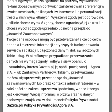
marketingowych, w szczególności na potrzeby wyświetlania
reklam dopasowanych do Twoich zainteresowań i preferencji w
swoich serwisach, aplikacjach i w Internecie lub personalizacji
treści w nich wyświetlanych. Wyrażenie zgody jest dobrowolne.
Szokujące nagranie z Tatr. "Rodzice, którzy
Jeśli nie chcesz wyrazić zgody, chcesz ograniczyć jej zakres lub
zwariowali"
chcesz wycofać zgodę uprzednio udzieloną przejdź do
„Ustawień Zaawansowanych”.
Twoje dane osobowe mogą być przetwarzane także do celów
Argentyna w żałobie. Oto co ojciec
badania i mierzenia informacji dotyczących funkcjonowania
zrobił dla Messiego. "Bądź silny, Leo"
serwisów i aplikacji lub łączone z danymi dot. świadczonych
Tobie usług. W określonych przypadkach przetwarzanie
SUBSKRYPCJA
danych nie wymaga zgody i odbywa się w oparciu o
uzasadniony interes Gazeta.pl, jej spółki powiązanej – Agora
Ekspresowe dyktando. Tutaj tylko erudyta
S.A. – lub Zaufanych Partnerów. Takiemu przetwarzaniu
zasługuje na komplet punktów
możesz się sprzeciwić, przechodząc do „Ustawień
Zaawansowanych” lub przez kontakt z administratorem – w
zależności od zakresu sprzeciwu i podmiotu, wobec którego
jest kierowany. Więcej informacji o przetwarzaniu danych
Wyjeżdżasz za granicę? Te rozwiązania mogą
osobowych znajdziesz w dokumencie
Polityka Prywatności
oszczędzić sporo czasu i nerwów
Gazeta.pl
i
Polityka Prywatności Agora S.A.
MATERIAŁ PROMOCYJNY