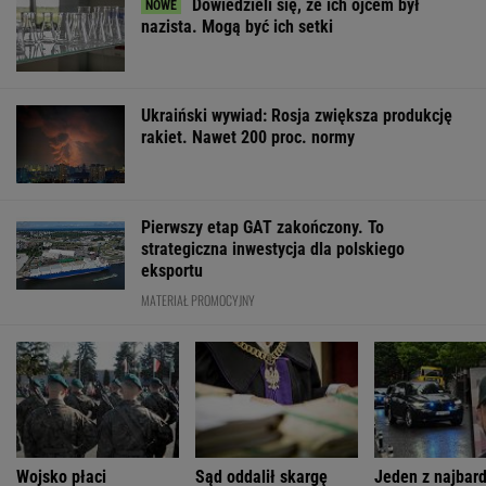
Dowiedzieli się, że ich ojcem był
nazista. Mogą być ich setki
Ukraiński wywiad: Rosja zwiększa produkcję
rakiet. Nawet 200 proc. normy
Pierwszy etap GAT zakończony. To
strategiczna inwestycja dla polskiego
eksportu
MATERIAŁ PROMOCYJNY
Wojsko płaci
Sąd oddalił skargę
Jeden z najbard