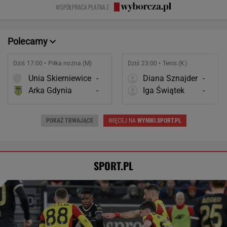
Nie ćwiczy w
fajnym mężem i
prawda o
WSPÓŁPRACA PŁATNA Z
ogóle
ojcem
współmałżonku
Polecamy
Dziś 17:00 • Piłka nożna (M)
Dziś 23:00 • Tenis (K)
Unia Skierniewice
-
Diana Sznajder
-
Arka Gdynia
-
Iga Świątek
-
POKAŻ TRWAJĄCE
WIĘCEJ NA
WYNIKI.SPORT.PL
SPORT.PL