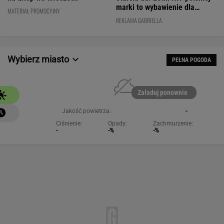
marki to wybawienie dla
MATERIAŁ PROMOCYJNY
kobiet!
REKLAMA GABRIELLA
Wybierz miasto
PEŁNA POGODA
Załaduj ponownie
Jakość powietrza:
-
Ciśnienie:
Opady:
Zachmurzenie:
-
-%
-%