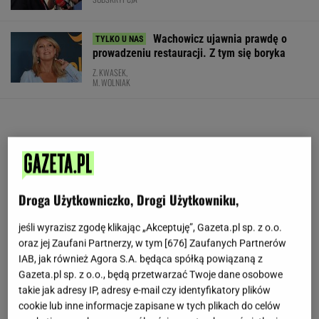
Wachowicz ujawnia prawdę o
prowadzeniu restauracji. Z tym się boryka
Z. KWASEK,
M. WOLNIAK
Droga Użytkowniczko, Drogi Użytkowniku,
jeśli wyrazisz zgodę klikając „Akceptuję”, Gazeta.pl sp. z o.o.
oraz jej Zaufani Partnerzy, w tym [
676
] Zaufanych Partnerów
IAB, jak również Agora S.A. będąca spółką powiązaną z
Gazeta.pl sp. z o.o., będą przetwarzać Twoje dane osobowe
takie jak adresy IP, adresy e-mail czy identyfikatory plików
cookie lub inne informacje zapisane w tych plikach do celów