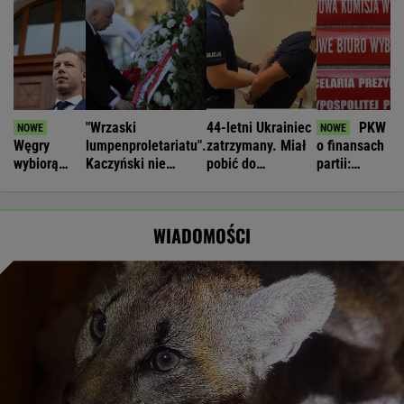
"Wrzaski
44-letni Ukrainiec
PKW
Węgry
lumpenproletariatu".
zatrzymany. Miał
o finansach
wybiorą
Kaczyński nie
pobić do
partii:
nowego
wytrzymał na
współpracowników
zastrzeżenia
prezydenta.
miesięcznicy
metalową rurką
do
Andras
sprawozdań
WIADOMOŚCI
Baka
PiS i PSL
jedynym
kandydatem