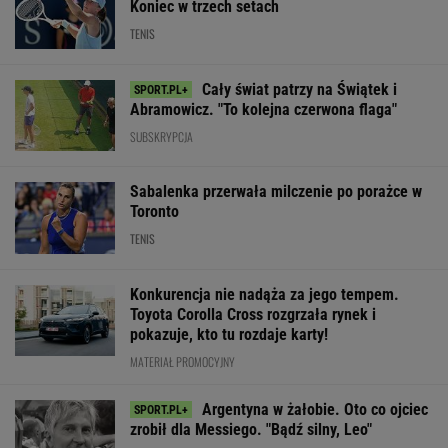
Koniec w trzech setach
TENIS
Cały świat patrzy na Świątek i
Abramowicz. "To kolejna czerwona flaga"
SUBSKRYPCJA
Sabalenka przerwała milczenie po porażce w
Toronto
TENIS
Konkurencja nie nadąża za jego tempem.
Toyota Corolla Cross rozgrzała rynek i
pokazuje, kto tu rozdaje karty!
MATERIAŁ PROMOCYJNY
Argentyna w żałobie. Oto co ojciec
zrobił dla Messiego. "Bądź silny, Leo"