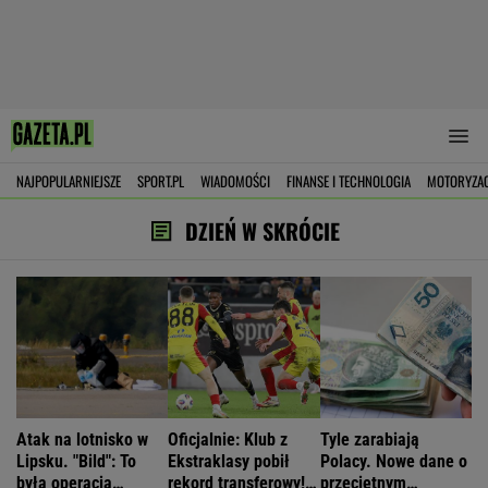
NAJPOPULARNIEJSZE
SPORT.PL
WIADOMOŚCI
FINANSE I TECHNOLOGIA
MOTORYZA
DZIEŃ W SKRÓCIE
Atak na lotnisko w
Oficjalnie: Klub z
Tyle zarabiają
Lipsku. "Bild": To
Ekstraklasy pobił
Polacy. Nowe dane o
była operacja
rekord transferowy!
przeciętnym