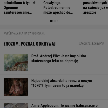
ochotnikom 6 tys. zł.
Crawly'ego.
poszukiwanych 
Ogromne
Patostreamer nie
na świecie już 
zainteresowanie
może wjechać do
areszcie
programem
Schengen
WSPÓŁPRACA PŁATNA Z WYBORCZA.PL
ZROZUM, POZNAJ, ODKRYWAJ
SEKCJA Z SUBSKRYPCJĄ
Prof. Andrzej Pilc: Jesteśmy blisko
skutecznego leku na depresję
Najbardziej absurdalna rzecz w nowym
"1670"? Tym razem to ja marudzę
Anne Applebaum: To już nie halucynacje o