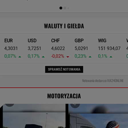
WALUTY I GIEŁDA
EUR
USD
CHF
GBP
WIG
4,3031
3,7251
4,6022
5,0291
151 934,07
0,07%
0,17%
-0,02%
0,23%
0,1%
SPRAWDŹ NOTOWANIA
Notowania dostarcza VIA24ONLINE
MOTORYZACJA