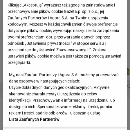
Klikając „Akceptuję” wyrażasz też zgodę na zainstalowanie i
Pensje lekarzy. Specjalista
przechowywanie plików cookie Gazeta.pl sp. z o.o., jej
hematolog dostał podwyżkę, ale zarabia mniej
Zaufanych Partnerów i Agora S.A. na Twoim urządzeniu
SUBSKRYPCJA
końcowym. Możesz w każdej chwili zmienić swoje preferencje
dotyczące plików cookie, wywołując narzędzie do zarządzania
twoimi preferencjami dot. przetwarzania danych poprzez
Płacą absurdalny podatek. Ministerstwo
odnośnik „Ustawienia prywatności ” w stopce serwisu i
prawa nie zmieni
przechodząc do „Ustawień Zaawansowanych”. Zmiana
MATERIAŁ PROMOCYJNY
ustawień plików cookie możliwa jest także za pomocą ustawień
przeglądarki.
AGNIESZKA
MARTA
KACPER
MACIEK
Autorzy:
NIEDZIAŁEK
NOWAK
KOLIBABSKI
KUCHARCZYK
My, nasi Zaufani Partnerzy i Agora S.A. możemy przetwarzać
dane osobowe w następujących celach:
NAJWIĘKSZA JASKINIA ŚWIATA
BIAŁE LINIE NA SWOICH OKNACH
ATAK HAKE
Użycie dokładnych danych geolokalizacyjnych. Aktywne
skanowanie charakterystyki urządzenia do celów
identyfikacji. Przechowywanie informacji na urządzeniu lub
LETNIE OKAZJE
dostęp do nich. Spersonalizowane reklamy i treści, pomiar
reklam i treści, badnie odbiorców i ulepszanie usług.
Lista Zaufanych Partnerów