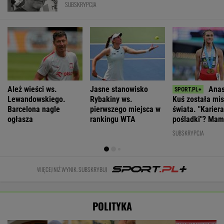
SUBSKRYPCJA
Ależ wieści ws.
Jasne stanowisko
Anas
Lewandowskiego.
Rybakiny ws.
Kuś została mis
Barcelona nagle
pierwszego miejsca w
świata. "Karier
ogłasza
rankingu WTA
pośladki"? Mam
komentarz
SUBSKRYPCJA
WIĘCEJ NIŻ WYNIK. SUBSKRYBUJ
POLITYKA